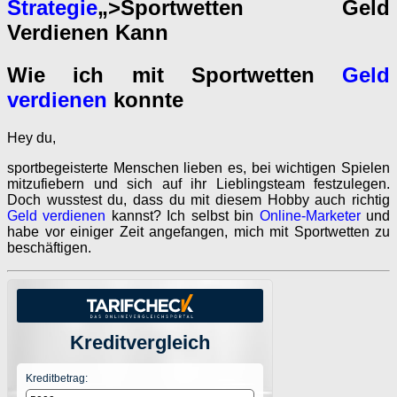
Strategie
„>Sportwetten Geld
Verdienen Kann
Wie ich mit Sportwetten
Geld
verdienen
konnte
Hey du,
sportbegeisterte Menschen lieben es, bei wichtigen Spielen
mitzufiebern und sich auf ihr Lieblingsteam festzulegen.
Doch wusstest du, dass du mit diesem Hobby auch richtig
Geld verdienen
kannst? Ich selbst bin
Online-Marketer
und
habe vor einiger Zeit angefangen, mich mit Sportwetten zu
beschäftigen.
Kreditvergleich
Kreditbetrag: