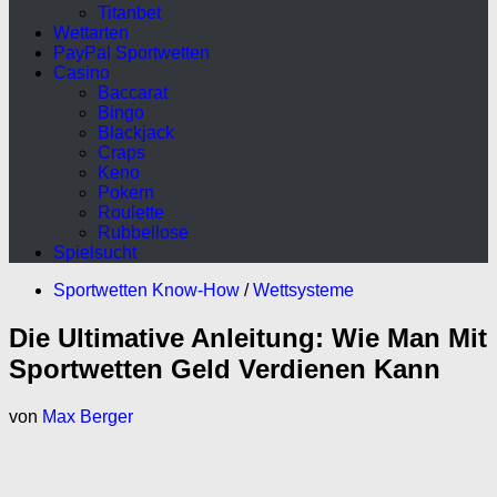
Titanbet
Wettarten
PayPal Sportwetten
Casino
Baccarat
Bingo
Blackjack
Craps
Keno
Pokern
Roulette
Rubbellose
Spielsucht
Sportwetten Know-How
/
Wettsysteme
Die Ultimative Anleitung: Wie Man Mit
Sportwetten Geld Verdienen Kann
von
Max Berger