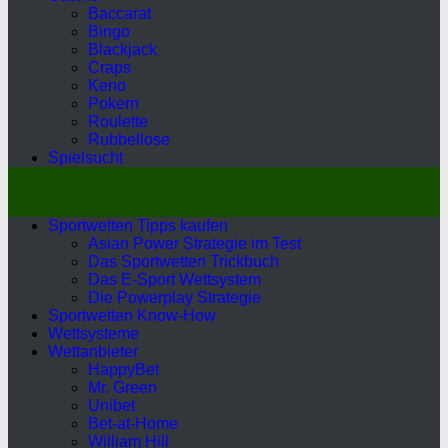
Baccarat
Bingo
Blackjack
Craps
Keno
Pokern
Roulette
Rubbellose
Spielsucht
Sportwetten Tipps kaufen
Asian Power Strategie im Test
Das Sportwetten Trickbuch
Das E-Sport Wettsystem
Die Powerplay Strategie
Sportwetten Know-How
Wettsysteme
Wettanbieter
HappyBet
Mr. Green
Unibet
Bet-at-Home
William Hill