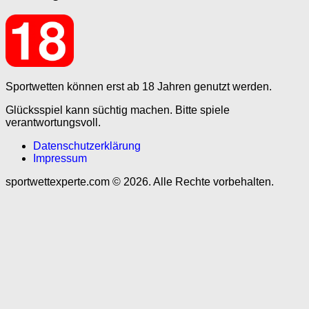
Sportwetten können erst ab 18 Jahren genutzt werden.
Glücksspiel kann süchtig machen. Bitte spiele
verantwortungsvoll.
Datenschutzerklärung
Impressum
sportwettexperte.com © 2026. Alle Rechte vorbehalten.