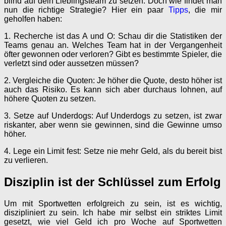
blind auf dein Lieblingsteam zu setzen. Doch wie findet man
nun die richtige Strategie? Hier ein paar
Tipps
, die mir
geholfen haben:
1. Recherche ist das A und O: Schau dir die Statistiken der
Teams genau an. Welches Team hat in der Vergangenheit
öfter gewonnen oder verloren? Gibt es bestimmte Spieler, die
verletzt sind oder aussetzen müssen?
2. Vergleiche die Quoten: Je höher die Quote, desto höher ist
auch das Risiko. Es kann sich aber durchaus lohnen, auf
höhere Quoten zu setzen.
3. Setze auf Underdogs: Auf Underdogs zu setzen, ist zwar
riskanter, aber wenn sie gewinnen, sind die Gewinne umso
höher.
4. Lege ein Limit fest: Setze nie mehr Geld, als du bereit bist
zu verlieren.
Disziplin ist der Schlüssel zum Erfolg
Um mit Sportwetten erfolgreich zu sein, ist es wichtig,
diszipliniert zu sein. Ich habe mir selbst ein striktes Limit
gesetzt, wie viel Geld ich pro Woche auf Sportwetten