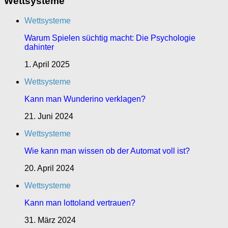
Wettsysteme
Wettsysteme
Warum Spielen süchtig macht: Die Psychologie
dahinter
1. April 2025
Wettsysteme
Kann man Wunderino verklagen?
21. Juni 2024
Wettsysteme
Wie kann man wissen ob der Automat voll ist?
20. April 2024
Wettsysteme
Kann man lottoland vertrauen?
31. März 2024