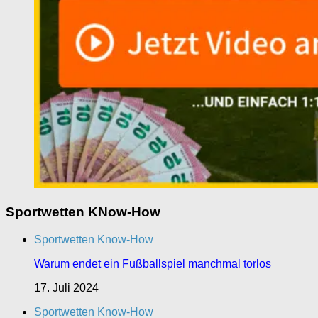
Sportwetten KNow-How
Sportwetten Know-How
Warum endet ein Fußballspiel manchmal torlos
17. Juli 2024
Sportwetten Know-How