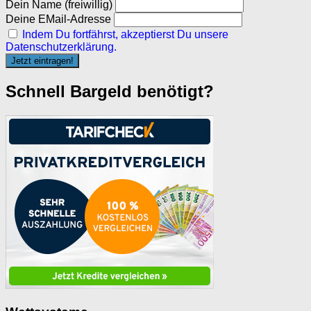
Dein Name (freiwillig)
Deine EMail-Adresse
Indem Du fortfährst, akzeptierst Du unsere
Datenschutzerklärung.
Schnell Bargeld benötigt?