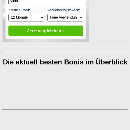
Kreditlaufzeit:
Verwendungszweck:
Jetzt vergleichen »
Die aktuell besten Bonis im Überblick