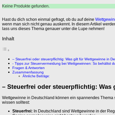
Keine Produkte gefunden.
Hast du dich schon einmal gefragt, ob du auf deine
Wettgewin
wenn man sich nicht genau ⁢auskennt. In diesem Artikel werden
lass uns dieses Thema genauer unter die Lupe nehmen!
Inhalt
– Steuerfrei oder steuerpflichtig: Was gilt für Wettgewinne in 
-⁢ Tipps zur Steuervermeidung bei Wettgewinnen: So behältst ⁢
Fragen⁣ & Antworten
Zusammenfassung
Ähnliche Beiträge:
– Steuerfrei oder steuerpflichtig: Was
Wettgewinne in Deutschland können ein spannendes Thema sein,
wissen solltest:
Steuerfrei:
In Deutschland sind Wettgewinne in der Rege