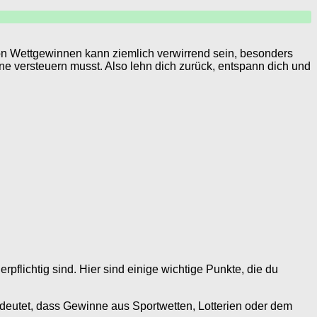
on Wettgewinnen kann ​ziemlich verwirrend sein, ⁣besonders
nne versteuern musst. Also lehn dich zurück, entspann dich und
lichtig sind. Hier sind einige wichtige Punkte, die du
edeutet, dass Gewinne aus Sportwetten, Lotterien oder dem