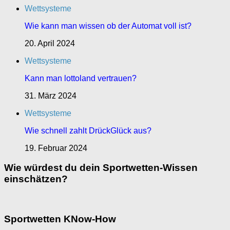
Wettsysteme
Wie kann man wissen ob der Automat voll ist?
20. April 2024
Wettsysteme
Kann man lottoland vertrauen?
31. März 2024
Wettsysteme
Wie schnell zahlt DrückGlück aus?
19. Februar 2024
Wie würdest du dein Sportwetten-Wissen
einschätzen?
Sportwetten KNow-How