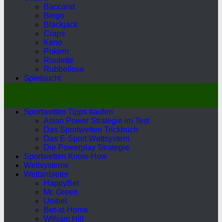
Baccarat
Bingo
Blackjack
Craps
Keno
Pokern
Roulette
Rubbellose
Spielsucht
Sportwetten Tipps kaufen
Asian Power Strategie im Test
Das Sportwetten Trickbuch
Das E-Sport Wettsystem
Die Powerplay Strategie
Sportwetten Know-How
Wettsysteme
Wettanbieter
HappyBet
Mr. Green
Unibet
Bet-at-Home
William Hill