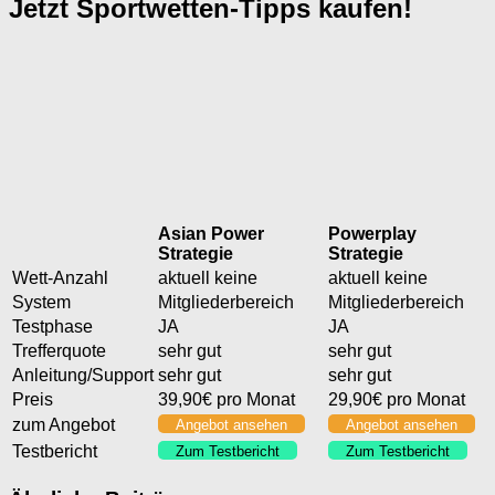
Jetzt Sportwetten-Tipps kaufen!
Asian Power
Powerplay
Strategie
Strategie
Wett-Anzahl
aktuell keine
aktuell keine
System
Mitgliederbereich
Mitgliederbereich
Testphase
JA
JA
Trefferquote
sehr gut
sehr gut
Anleitung/Support
sehr gut
sehr gut
Preis
39,90€ pro Monat
29,90€ pro Monat
zum Angebot
Angebot ansehen
Angebot ansehen
Testbericht
Zum Testbericht
Zum Testbericht