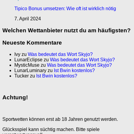
Tipico Bonus umsetzen: Wie oft ist wirklich nötig
7. April 2024
Welchen Wettanbieter nutzt du am häufigsten?
Neueste Kommentare
Ivy
zu
Was bedeutet das Wort Skyjo?
LunarEclipse
zu
Was bedeutet das Wort Skyjo?
MysticMuse
zu
Was bedeutet das Wort Skyjo?
LunarLuminary
zu
Ist Bwin kostenlos?
Tucker
zu
Ist Bwin kostenlos?
Achtung!
Sportwetten können erst ab 18 Jahren genutzt werden.
Glücksspiel kann süchtig machen. Bitte spiele