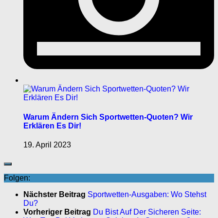
Warum Ändern Sich Sportwetten-Quoten? Wir
Erklären Es Dir!
19. April 2023
Folgen:
Nächster Beitrag
Sportwetten-Ausgaben: Wo Stehst
Du?
Vorheriger Beitrag
Du Bist Auf Der Sicheren Seite: