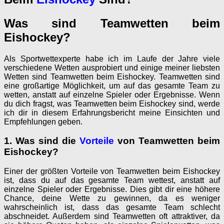
Was sind Teamwetten beim
Eishockey?
Als Sportwettexperte habe ich im Laufe der Jahre viele
verschiedene Wetten ausprobiert und einige meiner liebsten
Wetten sind Teamwetten beim Eishockey. Teamwetten sind
eine großartige Möglichkeit, um auf das gesamte Team zu
wetten, anstatt auf einzelne Spieler oder Ergebnisse. Wenn
du dich fragst, was Teamwetten beim Eishockey sind, werde
ich dir in diesem Erfahrungsbericht meine Einsichten und
Empfehlungen geben.
1. Was sind die
Vorteile
von Teamwetten beim
Eishockey?
Einer der größten Vorteile von Teamwetten beim Eishockey
ist, dass du auf das gesamte Team wettest, anstatt auf
einzelne Spieler oder Ergebnisse. Dies gibt dir eine höhere
Chance, deine Wette zu gewinnen, da es weniger
wahrscheinlich ist, dass das gesamte Team schlecht
abschneidet. Außerdem sind Teamwetten oft attraktiver, da