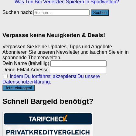
Was Tun Bei Verletzten Spielern In Sportwetten?
Suchen nach:
Verpasse keine Neuigkeiten & Deals!
Verpassen Sie keine Updates, Tipps und Angebote.
Abonnieren Sie unseren Newsletter und tauchen Sie ein in
spannende Themenwelten.
Dein Name (freiwillig)
Deine EMail-Adresse
Indem Du fortfährst, akzeptierst Du unsere
Datenschutzerklärung.
Schnell Bargeld benötigt?