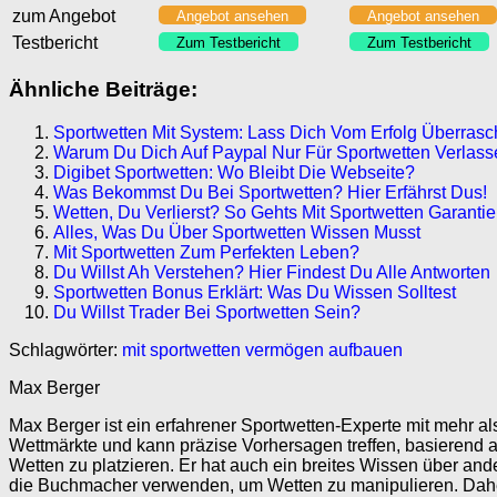
zum Angebot
Angebot ansehen
Angebot ansehen
Testbericht
Zum Testbericht
Zum Testbericht
Ähnliche Beiträge:
Sportwetten Mit System: Lass Dich Vom Erfolg Überrasc
Warum Du Dich Auf Paypal Nur Für Sportwetten Verlass
Digibet Sportwetten: Wo Bleibt Die Webseite?
Was Bekommst Du Bei Sportwetten? Hier Erfährst Dus!
Wetten, Du Verlierst? So Gehts Mit Sportwetten Garantier
Alles, Was Du Über Sportwetten Wissen Musst
Mit Sportwetten Zum Perfekten Leben?
Du Willst Ah Verstehen? Hier Findest Du Alle Antworten
Sportwetten Bonus Erklärt: Was Du Wissen Solltest
Du Willst Trader Bei Sportwetten Sein?
Schlagwörter:
mit sportwetten vermögen aufbauen
Max Berger
Max Berger ist ein erfahrener Sportwetten-Experte mit mehr al
Wettmärkte und kann präzise Vorhersagen treffen, basierend auf
Wetten zu platzieren. Er hat auch ein breites Wissen über an
die Buchmacher verwenden, um Wetten zu manipulieren. Daher w