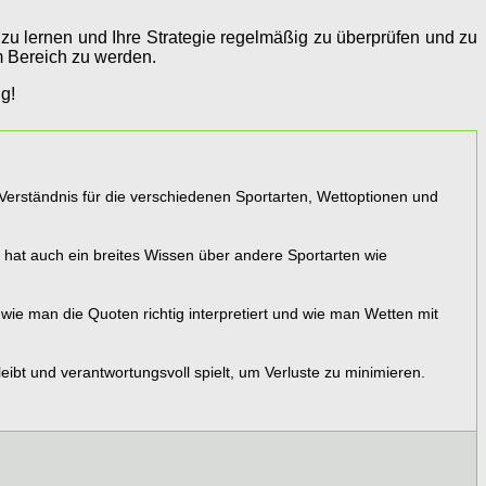
 zu lernen und Ihre Strategie regelmäßig zu überprüfen und zu
em Bereich zu werden.
g!
 Verständnis für die verschiedenen Sportarten, Wettoptionen und
Er hat auch ein breites Wissen über andere Sportarten wie
ie man die Quoten richtig interpretiert und wie man Wetten mit
bleibt und verantwortungsvoll spielt, um Verluste zu minimieren.