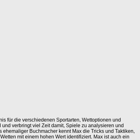
dnis für die verschiedenen Sportarten, Wettoptionen und
und verbringt viel Zeit damit, Spiele zu analysieren und
Als ehemaliger Buchmacher kennt Max die Tricks und Taktiken,
etten mit einem hohen Wert identifiziert. Max ist auch ein