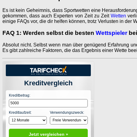
Es ist kein Geheimnis, dass Sportwetten eine Herausforderun
gekommen, dass auch Experten von Zeit zu Zeit
Wetten
verl
einige FAQs vor, die dir helfen können, trotz Verlusten in der 
FAQ 1: Werden selbst die besten
Wettspieler
bei
Absolut nicht. Selbst wenn man über genügend Erfahrung und
Es gibt zahlreiche Faktoren, die das Ergebnis einer Wette b
Kreditvergleich
Kreditbetrag:
Kreditlaufzeit:
Verwendungszweck:
Jetzt vergleichen »