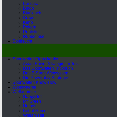
Baccarat
Bingo
Blackjack
Craps
Keno
Pokern
Roulette
Rubbellose
Spielsucht
Sportwetten Tipps kaufen
Asian Power Strategie im Test
Das Sportwetten Trickbuch
Das E-Sport Wettsystem
Die Powerplay Strategie
Sportwetten Know-How
Wettsysteme
Wettanbieter
HappyBet
Mr. Green
Unibet
Bet-at-Home
William Hill