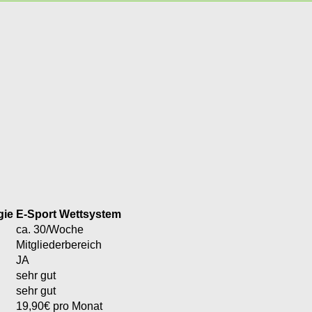
gie
E-Sport Wettsystem
ca. 30/Woche
Mitgliederbereich
JA
sehr gut
sehr gut
19,90€ pro Monat