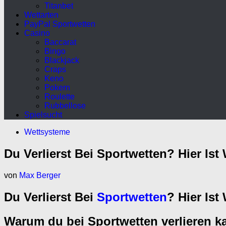
Titanbet
Wettarten
PayPal Sportwetten
Casino
Baccarat
Bingo
Blackjack
Craps
Keno
Pokern
Roulette
Rubbellose
Spielsucht
Wettsysteme
Du Verlierst Bei Sportwetten? Hier Is
von
Max Berger
Du Verlierst Bei
Sportwetten
? Hier Is
Warum du bei Sportwetten verlieren k