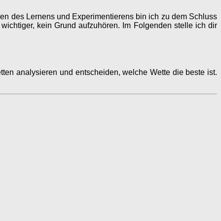
hren des Lernens und Experimentierens bin ich zu dem Schluss
wichtiger, kein Grund aufzuhören. Im Folgenden stelle ich dir
en analysieren und entscheiden, welche Wette die beste ist.