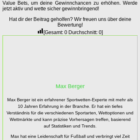
Value Bets, um deine Gewinnchancen zu erhöhen. Werde
jetzt aktiv und wette sicher gewinnbringend!
Hat dir der Beitrag geholfen? Wir freuen uns über deine
Bewertung!
[Gesamt:
0
Durchschnitt:
0
]
Max Berger
Max Berger ist ein erfahrener Sportwetten-Experte mit mehr als
10 Jahren Erfahrung in der Branche. Er hat ein tiefes
Verständnis für die verschiedenen Sportarten, Wettoptionen und
Wettmärkte und kann präzise Vorhersagen treffen, basierend
auf Statistiken und Trends.
Max hat eine Leidenschaft für Fußball und verbringt viel Zeit