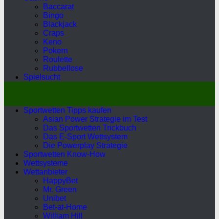
Baccarat
Bingo
Blackjack
Craps
Keno
Pokern
Roulette
Rubbellose
Spielsucht
Sportwetten Tipps kaufen
Asian Power Strategie im Test
Das Sportwetten Trickbuch
Das E-Sport Wettsystem
Die Powerplay Strategie
Sportwetten Know-How
Wettsysteme
Wettanbieter
HappyBet
Mr. Green
Unibet
Bet-at-Home
William Hill