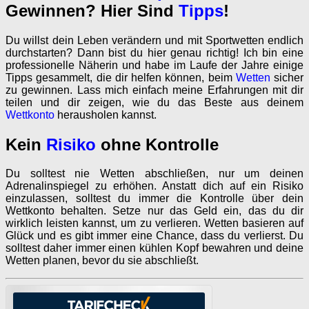
Gewinnen? Hier Sind
Tipps
!
Du willst dein Leben verändern und mit Sportwetten endlich
durchstarten? Dann bist du hier genau richtig! Ich bin eine
professionelle Näherin und habe im Laufe der Jahre einige
Tipps gesammelt, die dir helfen können, beim
Wetten
sicher
zu gewinnen. Lass mich einfach meine Erfahrungen mit dir
teilen und dir zeigen, wie du das Beste aus deinem
Wettkonto
herausholen kannst.
Kein
Risiko
ohne Kontrolle
Du solltest nie Wetten abschließen, nur um deinen
Adrenalinspiegel zu erhöhen. Anstatt dich auf ein Risiko
einzulassen, solltest du immer die Kontrolle über dein
Wettkonto behalten. Setze nur das Geld ein, das du dir
wirklich leisten kannst, um zu verlieren. Wetten basieren auf
Glück und es gibt immer eine Chance, dass du verlierst. Du
solltest daher immer einen kühlen Kopf bewahren und deine
Wetten planen, bevor du sie abschließt.