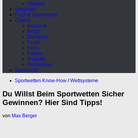
Titanbet
Wettarten
PayPal Sportwetten
Casino
Baccarat
Bingo
Blackjack
Craps
Keno
Pokern
Roulette
Rubbellose
Spielsucht
Sportwetten Know-How
/
Wettsysteme
Du Willst Beim Sportwetten Sicher
Gewinnen? Hier Sind Tipps!
von
Max Berger