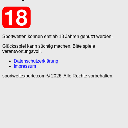
Sportwetten können erst ab 18 Jahren genutzt werden.
Glücksspiel kann süchtig machen. Bitte spiele
verantwortungsvoll.
Datenschutzerklärung
Impressum
sportwettexperte.com © 2026. Alle Rechte vorbehalten.