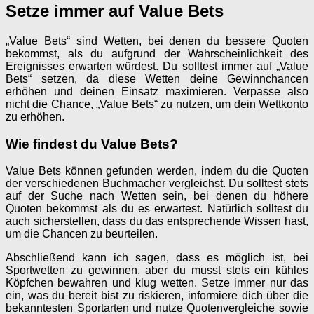
Setze immer auf Value Bets
„Value Bets“ sind Wetten, bei denen du bessere Quoten
bekommst, als du aufgrund der Wahrscheinlichkeit des
Ereignisses erwarten würdest. Du solltest immer auf „Value
Bets“ setzen, da diese Wetten deine Gewinnchancen
erhöhen und deinen Einsatz maximieren. Verpasse also
nicht die Chance, „Value Bets“ zu nutzen, um dein Wettkonto
zu erhöhen.
Wie findest du Value Bets?
Value Bets können gefunden werden, indem du die Quoten
der verschiedenen Buchmacher vergleichst. Du solltest stets
auf der Suche nach Wetten sein, bei denen du höhere
Quoten bekommst als du es erwartest. Natürlich solltest du
auch sicherstellen, dass du das entsprechende Wissen hast,
um die Chancen zu beurteilen.
Abschließend kann ich sagen, dass es möglich ist, bei
Sportwetten zu gewinnen, aber du musst stets ein kühles
Köpfchen bewahren und klug wetten. Setze immer nur das
ein, was du bereit bist zu riskieren, informiere dich über die
bekanntesten Sportarten und nutze Quotenvergleiche sowie