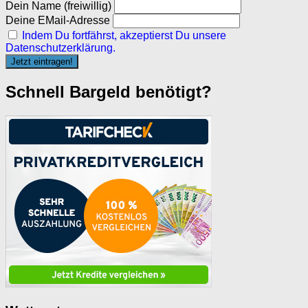
Dein Name (freiwillig)
Deine EMail-Adresse
Indem Du fortfährst, akzeptierst Du unsere
Datenschutzerklärung.
Schnell Bargeld benötigt?