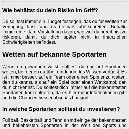
Wie behältst du dein Risiko im Griff?
Du solltest immer ein Budget festlegen, das du für Wetten zur
Verfügung hast, und es niemals überschreiten. Behalte
immer eine klare Vorstellung davon, wie viel du bereit bist zu
riskieren, damit du dich später nicht in finanziellen
Schwierigkeiten befindest.
Wetten auf bekannte Sportarten
Wenn du gewinnen willst, solltest du nur auf Sportarten
wetten, bei denen du über ein fundiertes Wissen verfügst. Es
ist immer besser, auf ein Team oder einen Spieler zu wetten,
den du kennst, als auf ein Spiel oder einen Wettkampf, den
du nicht kennst. Du solltest dich immer auf die bekanntesten
Sportarten konzentrieren, da es hier mehr Informationen gibt
und die Chancen besser abschätzbar sind.
In welche Sportarten solltest du investieren?
Fußball, Basketball und Tennis sind einige der bekanntesten
und beliebtesten Sportarten in der Welt des Sports und