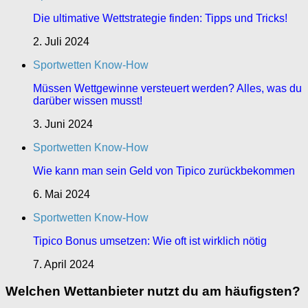
Die ultimative Wettstrategie finden: Tipps und Tricks!
2. Juli 2024
Sportwetten Know-How
Müssen Wettgewinne versteuert werden? Alles, was du
darüber wissen musst!
3. Juni 2024
Sportwetten Know-How
Wie kann man sein Geld von Tipico zurückbekommen
6. Mai 2024
Sportwetten Know-How
Tipico Bonus umsetzen: Wie oft ist wirklich nötig
7. April 2024
Welchen Wettanbieter nutzt du am häufigsten?