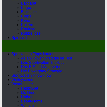
Baccarat
Bingo
Blackjack
Craps
Keno
Pokern
Roulette
Rubbellose
Spielsucht
Sportwetten Tipps kaufen
Asian Power Strategie im Test
Das Sportwetten Trickbuch
Das E-Sport Wettsystem
Die Powerplay Strategie
Sportwetten Know-How
Wettsysteme
Wettanbieter
HappyBet
Mr. Green
Unibet
Bet-at-Home
William Hill