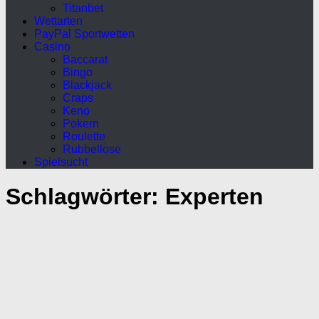
Titanbet
Wettarten
PayPal Sportwetten
Casino
Baccarat
Bingo
Blackjack
Craps
Keno
Pokern
Roulette
Rubbellose
Spielsucht
Schlagwörter:
Experten