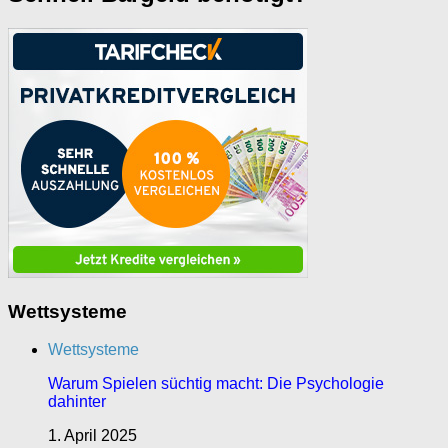
Wettsysteme
Wettsysteme
Warum Spielen süchtig macht: Die Psychologie
dahinter
1. April 2025