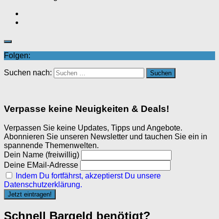
Folgen:
Suchen nach:
Verpasse keine Neuigkeiten & Deals!
Verpassen Sie keine Updates, Tipps und Angebote.
Abonnieren Sie unseren Newsletter und tauchen Sie ein in
spannende Themenwelten.
Dein Name (freiwillig)
Deine EMail-Adresse
Indem Du fortfährst, akzeptierst Du unsere
Datenschutzerklärung.
Schnell Bargeld benötigt?