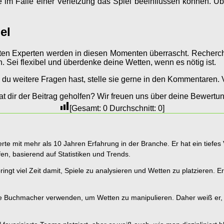
 im Falle einer Verletzung das Spiel beeinflussen können. Über
el
ten Experten werden in diesen Momenten überrascht. Recherc
 Sei flexibel und überdenke deine Wetten, wenn es nötig ist.
nn du weitere Fragen hast, stelle sie gerne in den Kommentaren.
at dir der Beitrag geholfen? Wir freuen uns über deine Bewertun
[Gesamt:
0
Durchschnitt:
0
]
rte mit mehr als 10 Jahren Erfahrung in der Branche. Er hat ein tiefes
en, basierend auf Statistiken und Trends.
ingt viel Zeit damit, Spiele zu analysieren und Wetten zu platzieren. 
e Buchmacher verwenden, um Wetten zu manipulieren. Daher weiß er, w