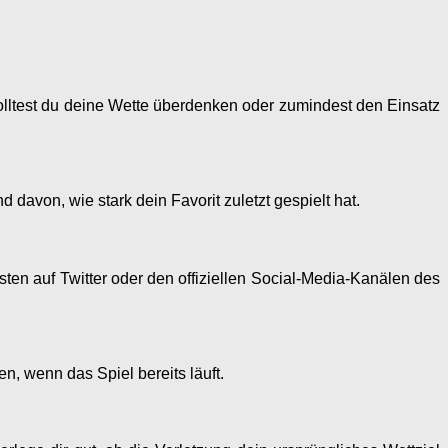
solltest du deine Wette überdenken oder zumindest den Einsatz
 davon, wie stark dein Favorit zuletzt gespielt hat.
ten auf Twitter oder den offiziellen Social-Media-Kanälen des
n, wenn das Spiel bereits läuft.