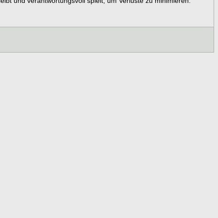
bleibt und verantwortungsvoll spielt, um Verluste zu minimieren.