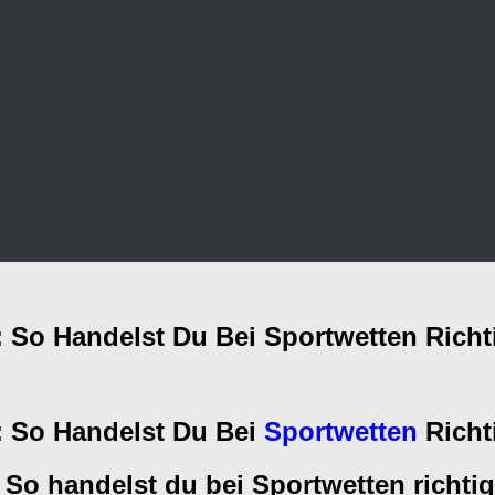
 So Handelst Du Bei Sportwetten Richt
 So Handelst Du Bei
Sportwetten
Richt
So handelst du bei Sportwetten richtig