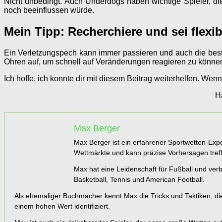
Nicht unbedingt. Auch Underdogs haben wichtige Spieler, die
noch beeinflussen würde.
Mein Tipp: Recherchiere und sei flexib
Ein Verletzungspech kann immer passieren und auch die bes
Ohren auf, um schnell auf Veränderungen reagieren zu können.
Ich hoffe, ich konnte dir mit diesem Beitrag weiterhelfen. We
H
Max Berger
Max Berger ist ein erfahrener Sportwetten-Expe
Wettmärkte und kann präzise Vorhersagen treff
Max hat eine Leidenschaft für Fußball und verbr
Basketball, Tennis und American Football.
Als ehemaliger Buchmacher kennt Max die Tricks und Taktiken, di
einem hohen Wert identifiziert.