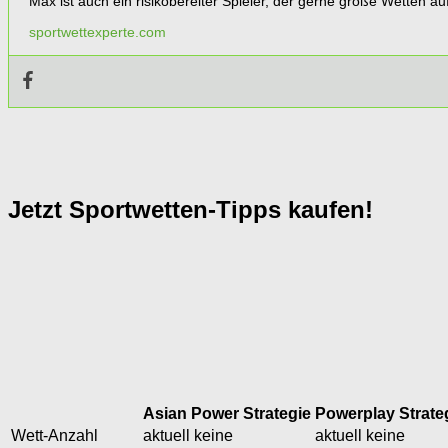
Max ist auch ein risikobereiter Spieler, der gerne große Wetten auf
sportwettexperte.com
Jetzt Sportwetten-Tipps kaufen!
Asian Power Strategie
Powerplay Strate
Wett-Anzahl
aktuell keine
aktuell keine