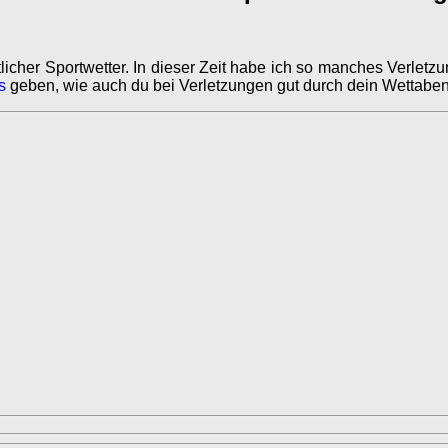
tlicher Sportwetter. In dieser Zeit habe ich so manches Verle
s
geben, wie auch du bei Verletzungen gut durch dein Wettabe