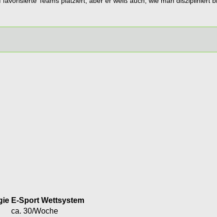
 favorisierte Teams platziert, aber er weiß auch, wie man diszipliniert 
gie
E-Sport Wettsystem
ca. 30/Woche