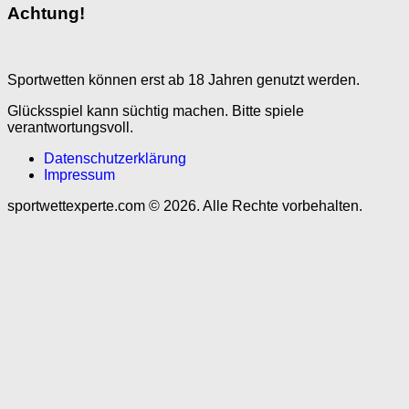
Achtung!
Sportwetten können erst ab 18 Jahren genutzt werden.
Glücksspiel kann süchtig machen. Bitte spiele
verantwortungsvoll.
Datenschutzerklärung
Impressum
sportwettexperte.com © 2026. Alle Rechte vorbehalten.