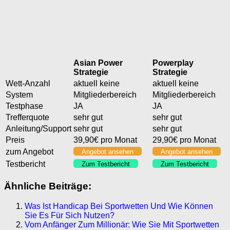
Asian Power
Powerplay
Strategie
Strategie
Wett-Anzahl
aktuell keine
aktuell keine
System
Mitgliederbereich
Mitgliederbereich
Testphase
JA
JA
Trefferquote
sehr gut
sehr gut
Anleitung/Support
sehr gut
sehr gut
Preis
39,90€ pro Monat
29,90€ pro Monat
zum Angebot
Angebot ansehen
Angebot ansehen
Testbericht
Zum Testbericht
Zum Testbericht
Ähnliche Beiträge:
Was Ist Handicap Bei Sportwetten Und Wie Können
Sie Es Für Sich Nutzen?
Vom Anfänger Zum Millionär: Wie Sie Mit Sportwetten