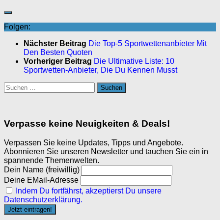
Folgen:
Nächster Beitrag
Die Top-5 Sportwettenanbieter Mit
Den Besten Quoten
Vorheriger Beitrag
Die Ultimative Liste: 10
Sportwetten-Anbieter, Die Du Kennen Musst
Suchen
nach:
Verpasse keine Neuigkeiten & Deals!
Verpassen Sie keine Updates, Tipps und Angebote.
Abonnieren Sie unseren Newsletter und tauchen Sie ein in
spannende Themenwelten.
Dein Name (freiwillig)
Deine EMail-Adresse
Indem Du fortfährst, akzeptierst Du unsere
Datenschutzerklärung.