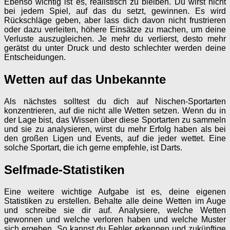
Ebenso wichtig ist es, realistisch zu bleiben. Du wirst nicht
bei jedem Spiel, auf das du setzt, gewinnen. Es wird
Rückschläge geben, aber lass dich davon nicht frustrieren
oder dazu verleiten, höhere Einsätze zu machen, um deine
Verluste auszugleichen. Je mehr du verlierst, desto mehr
gerätst du unter Druck und desto schlechter werden deine
Entscheidungen.
Wetten auf das Unbekannte
Als nächstes solltest du dich auf Nischen-Sportarten
konzentrieren, auf die nicht alle Wetten setzen. Wenn du in
der Lage bist, das Wissen über diese Sportarten zu sammeln
und sie zu analysieren, wirst du mehr Erfolg haben als bei
den großen Ligen und Events, auf die jeder wettet. Eine
solche Sportart, die ich gerne empfehle, ist Darts.
Selfmade-Statistiken
Eine weitere wichtige Aufgabe ist es, deine eigenen
Statistiken zu erstellen. Behalte alle deine Wetten im Auge
und schreibe sie dir auf. Analysiere, welche Wetten
gewonnen und welche verloren haben und welche Muster
sich ergeben. So kannst du Fehler erkennen und zukünftige