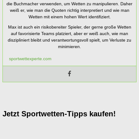
die Buchmacher verwenden, um Wetten zu manipulieren. Daher
weiß er, wie man die Quoten richtig interpretiert und wie man
Wetten mit einem hohen Wert identifiziert.
Max ist auch ein risikobereiter Spieler, der gerne große Wetten
auf favorisierte Teams platziert, aber er weiß auch, wie man
diszipliniert bleibt und verantwortungsvoll spielt, um Verluste zu
minimieren.
sportwettexperte.com
Jetzt Sportwetten-Tipps kaufen!