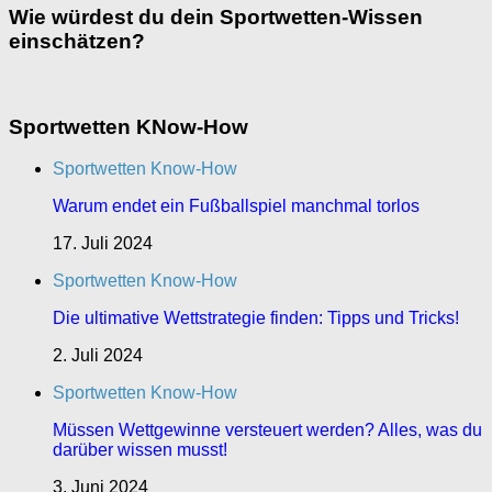
Wie würdest du dein Sportwetten-Wissen
einschätzen?
Sportwetten KNow-How
Sportwetten Know-How
Warum endet ein Fußballspiel manchmal torlos
17. Juli 2024
Sportwetten Know-How
Die ultimative Wettstrategie finden: Tipps und Tricks!
2. Juli 2024
Sportwetten Know-How
Müssen Wettgewinne versteuert werden? Alles, was du
darüber wissen musst!
3. Juni 2024