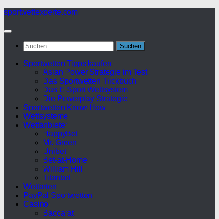
Zum
sportwettexperte.com
Inhalt
springen
Suchen
nach:
Sportwetten Tipps kaufen
Asian Power Strategie im Test
Das Sportwetten Trickbuch
Das E-Sport Wettsystem
Die Powerplay Strategie
Sportwetten Know-How
Wettsysteme
Wettanbieter
HappyBet
Mr. Green
Unibet
Bet-at-Home
William Hill
Titanbet
Wettarten
PayPal Sportwetten
Casino
Baccarat