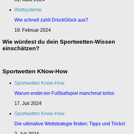
Wettsysteme
Wie schnell zahlt DrückGlück aus?
19. Februar 2024
Wie würdest du dein Sportwetten-Wissen
einschätzen?
Sportwetten KNow-How
Sportwetten Know-How
Warum endet ein Fußballspiel manchmal torlos
17. Juli 2024
Sportwetten Know-How
Die ultimative Wettstrategie finden: Tipps und Tricks!
2. Juli 2024