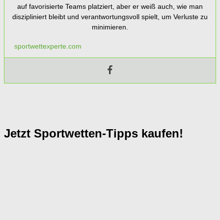
auf favorisierte Teams platziert, aber er weiß auch, wie man
diszipliniert bleibt und verantwortungsvoll spielt, um Verluste zu
minimieren.
sportwettexperte.com
Jetzt Sportwetten-Tipps kaufen!