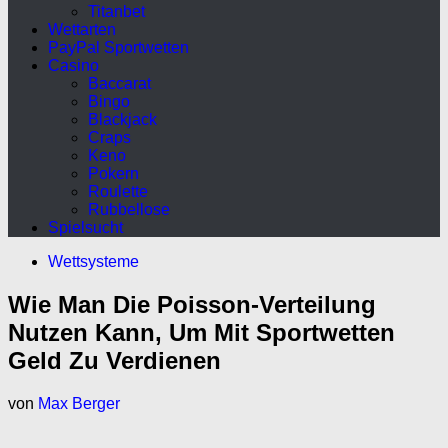
Titanbet
Wettarten
PayPal Sportwetten
Casino
Baccarat
Bingo
Blackjack
Craps
Keno
Pokern
Roulette
Rubbellose
Spielsucht
Wettsysteme
Wie Man Die Poisson-Verteilung
Nutzen Kann, Um Mit Sportwetten
Geld Zu Verdienen
von
Max Berger