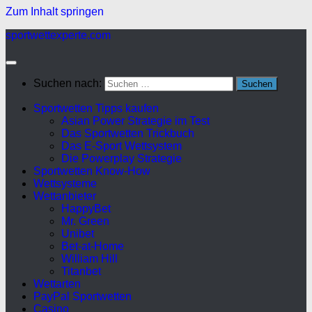
Zum Inhalt springen
sportwettexperte.com
Suchen nach:
Sportwetten Tipps kaufen
Asian Power Strategie im Test
Das Sportwetten Trickbuch
Das E-Sport Wettsystem
Die Powerplay Strategie
Sportwetten Know-How
Wettsysteme
Wettanbieter
HappyBet
Mr. Green
Unibet
Bet-at-Home
William Hill
Titanbet
Wettarten
PayPal Sportwetten
Casino