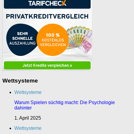
Wettsysteme
Wettsysteme
Warum Spielen süchtig macht: Die Psychologie
dahinter
1. April 2025
Wettsysteme