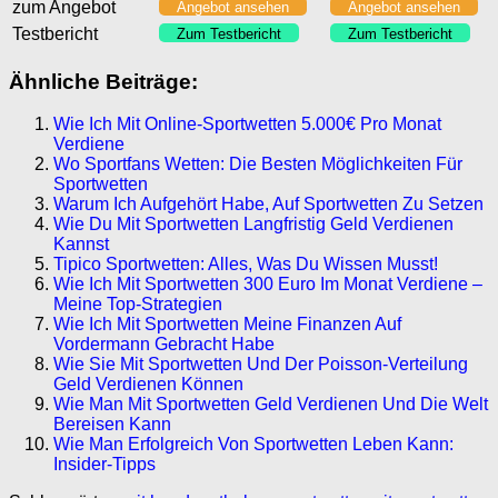
zum Angebot
Angebot ansehen
Angebot ansehen
Testbericht
Zum Testbericht
Zum Testbericht
Ähnliche Beiträge:
Wie Ich Mit Online-Sportwetten 5.000€ Pro Monat
Verdiene
Wo Sportfans Wetten: Die Besten Möglichkeiten Für
Sportwetten
Warum Ich Aufgehört Habe, Auf Sportwetten Zu Setzen
Wie Du Mit Sportwetten Langfristig Geld Verdienen
Kannst
Tipico Sportwetten: Alles, Was Du Wissen Musst!
Wie Ich Mit Sportwetten 300 Euro Im Monat Verdiene –
Meine Top-Strategien
Wie Ich Mit Sportwetten Meine Finanzen Auf
Vordermann Gebracht Habe
Wie Sie Mit Sportwetten Und Der Poisson-Verteilung
Geld Verdienen Können
Wie Man Mit Sportwetten Geld Verdienen Und Die Welt
Bereisen Kann
Wie Man Erfolgreich Von Sportwetten Leben Kann:
Insider-Tipps