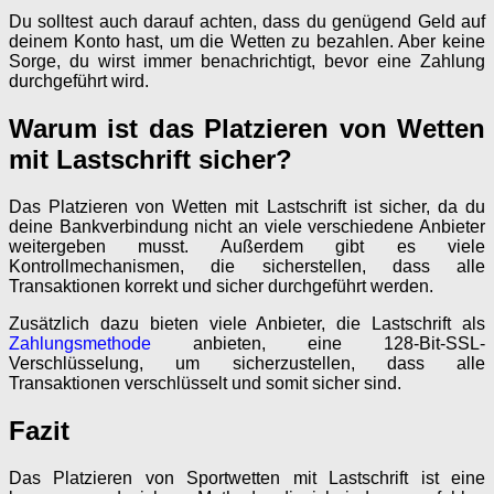
Du solltest auch darauf achten, dass du genügend Geld auf
deinem Konto hast, um die Wetten zu bezahlen. Aber keine
Sorge, du wirst immer benachrichtigt, bevor eine Zahlung
durchgeführt wird.
Warum ist das Platzieren von Wetten
mit Lastschrift sicher?
Das Platzieren von Wetten mit Lastschrift ist sicher, da du
deine Bankverbindung nicht an viele verschiedene Anbieter
weitergeben musst. Außerdem gibt es viele
Kontrollmechanismen, die sicherstellen, dass alle
Transaktionen korrekt und sicher durchgeführt werden.
Zusätzlich dazu bieten viele Anbieter, die Lastschrift als
Zahlungsmethode
anbieten, eine 128-Bit-SSL-
Verschlüsselung, um sicherzustellen, dass alle
Transaktionen verschlüsselt und somit sicher sind.
Fazit
Das Platzieren von Sportwetten mit Lastschrift ist eine