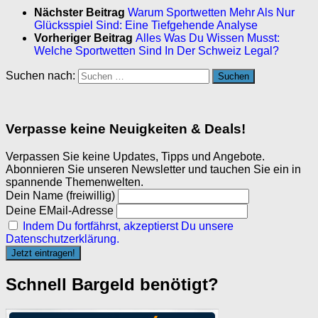
Nächster Beitrag
Warum Sportwetten Mehr Als Nur
Glücksspiel Sind: Eine Tiefgehende Analyse
Vorheriger Beitrag
Alles Was Du Wissen Musst:
Welche Sportwetten Sind In Der Schweiz Legal?
Suchen nach:
Verpasse keine Neuigkeiten & Deals!
Verpassen Sie keine Updates, Tipps und Angebote.
Abonnieren Sie unseren Newsletter und tauchen Sie ein in
spannende Themenwelten.
Dein Name (freiwillig)
Deine EMail-Adresse
Indem Du fortfährst, akzeptierst Du unsere
Datenschutzerklärung.
Schnell Bargeld benötigt?