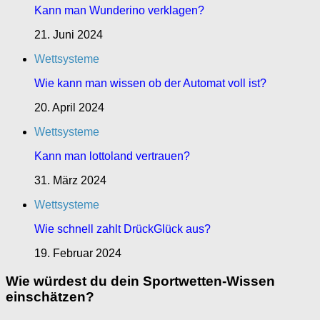
Kann man Wunderino verklagen?
21. Juni 2024
Wettsysteme
Wie kann man wissen ob der Automat voll ist?
20. April 2024
Wettsysteme
Kann man lottoland vertrauen?
31. März 2024
Wettsysteme
Wie schnell zahlt DrückGlück aus?
19. Februar 2024
Wie würdest du dein Sportwetten-Wissen
einschätzen?