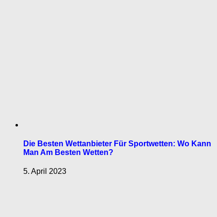
Die Besten Wettanbieter Für Sportwetten: Wo Kann
Man Am Besten Wetten?
5. April 2023