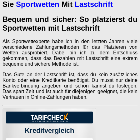
Sie
Sportwetten
Mit
Lastschrift
Bequem und sicher: So platzierst du
Sportwetten mit Lastschrift
Als Sportwettexperte habe ich in den letzten Jahren viele
verschiedene Zahlungsmethoden für das Platzieren von
Wetten ausprobiert. Dabei bin ich zu dem Entschluss
gekommen, dass das Bezahlen mit Lastschrift eine extrem
bequeme und sichere Methode ist.
Das Gute an der Lastschrift ist, dass du kein zusätzliches
Konto oder eine Kreditkarte benötigst. Du musst nur deine
Bankverbindung angeben und schon kannst du loslegen.
Das spart Zeit und ist auch für diejenigen geeignet, die kein
Vertrauen in Online-Zahlungen haben.
Kreditvergleich