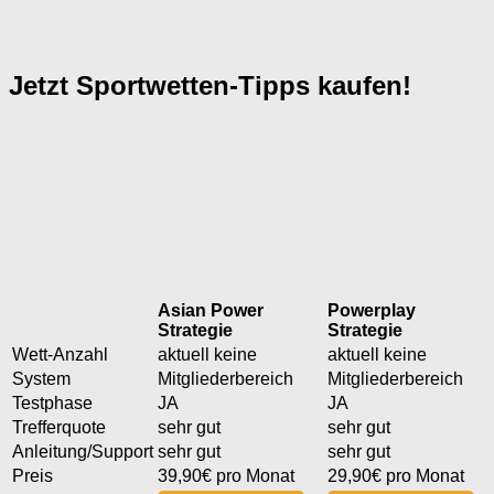
Jetzt Sportwetten-Tipps kaufen!
Asian Power
Powerplay
Strategie
Strategie
Wett-Anzahl
aktuell keine
aktuell keine
System
Mitgliederbereich
Mitgliederbereich
Testphase
JA
JA
Trefferquote
sehr gut
sehr gut
Anleitung/Support
sehr gut
sehr gut
Preis
39,90€ pro Monat
29,90€ pro Monat