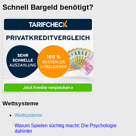
Schnell Bargeld benötigt?
Wettsysteme
Wettsysteme
Warum Spielen süchtig macht: Die Psychologie
dahinter