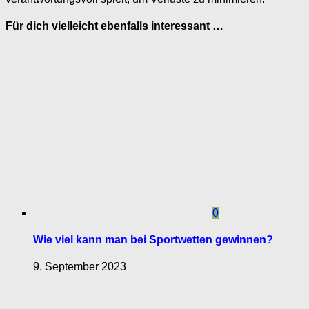
Für dich vielleicht ebenfalls interessant …
0
Wie viel kann man bei Sportwetten gewinnen?
9. September 2023