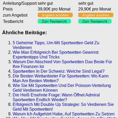
Anleitung/Support
sehr gut
sehr gut
Preis
39,90€ pro Monat
29,90€ pro Monat
zum Angebot
Angebot ansehen
Angebot ansehen
Testbericht
Zum Testbericht
Zum Testbericht
Ähnliche Beiträge:
5 Geheime Tipps, Um Mit Sportwetten Geld Zu
Verdienen
Wie Man Erfolgreich Bei Sportwetten Gewinnt:
Expertentipps Und Tricks
Warum Der Abschied Von Sportwetten Das Beste Für
Ihre Finanzen Ist
Sportwetten In Der Schweiz: Welche Sind Legal?
Die Besten Wettanbieter Für Sportwetten: Wo Kann
Man Am Besten Wetten?
Wie Sie Mit Sportwetten Und Der Poisson-Verteilung
Geld Verdienen Können
Die Heiß Ersehnte Frage: Wann Öffnet Admiral
Sportwetten Endlich Wieder?
Erfolgreich Mit Double Up Strategie: So Verdienen Sie
Geld Mit Sportwetten!
Warum Ich Aufgehört Habe, Auf Sportwetten Zu Setzen