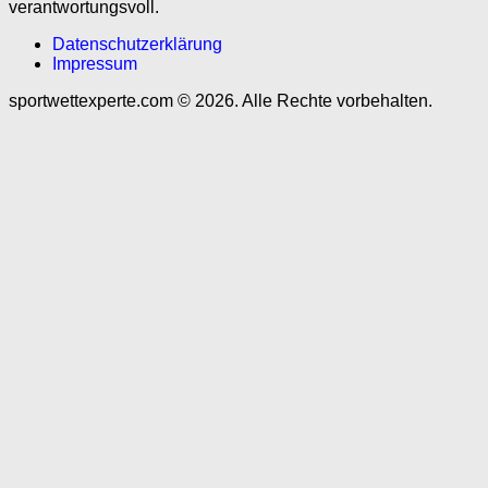
verantwortungsvoll.
Datenschutzerklärung
Impressum
sportwettexperte.com © 2026. Alle Rechte vorbehalten.