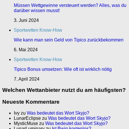
Müssen Wettgewinne versteuert werden? Alles, was du
darüber wissen musst!
3. Juni 2024
Sportwetten Know-How
Wie kann man sein Geld von Tipico zurückbekommen
6. Mai 2024
Sportwetten Know-How
Tipico Bonus umsetzen: Wie oft ist wirklich nötig
7. April 2024
Welchen Wettanbieter nutzt du am häufigsten?
Neueste Kommentare
Ivy
zu
Was bedeutet das Wort Skyjo?
LunarEclipse
zu
Was bedeutet das Wort Skyjo?
MysticMuse
zu
Was bedeutet das Wort Skyjo?
LunarLuminary
zu
Ist Bwin kostenlos?