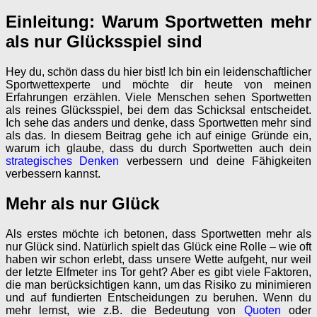
Einleitung: Warum Sportwetten mehr
als nur Glücksspiel sind
Hey du, schön dass du hier bist! Ich bin ein leidenschaftlicher
Sportwettexperte und möchte dir heute von meinen
Erfahrungen erzählen. Viele Menschen sehen Sportwetten
als reines Glücksspiel, bei dem das Schicksal entscheidet.
Ich sehe das anders und denke, dass Sportwetten mehr sind
als das. In diesem Beitrag gehe ich auf einige Gründe ein,
warum ich glaube, dass du durch Sportwetten auch dein
strategisches Denken
verbessern und deine Fähigkeiten
verbessern kannst.
Mehr als nur Glück
Als erstes möchte ich betonen, dass Sportwetten mehr als
nur Glück sind. Natürlich spielt das Glück eine Rolle – wie oft
haben wir schon erlebt, dass unsere Wette aufgeht, nur weil
der letzte Elfmeter ins Tor geht? Aber es gibt viele Faktoren,
die man berücksichtigen kann, um das Risiko zu minimieren
und auf fundierten Entscheidungen zu beruhen. Wenn du
mehr lernst, wie z.B. die Bedeutung von
Quoten
oder