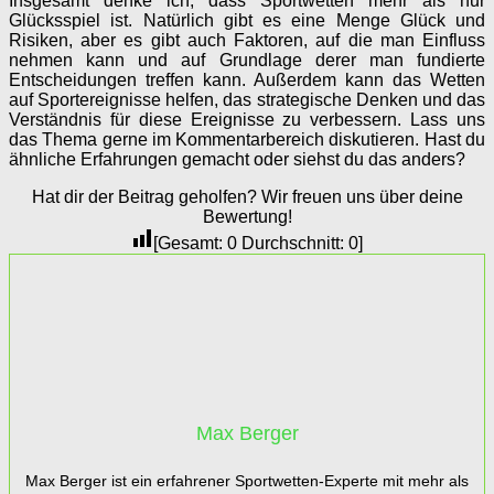
Insgesamt denke ich, dass Sportwetten mehr als nur
Glücksspiel ist. Natürlich gibt es eine Menge Glück und
Risiken, aber es gibt auch Faktoren, auf die man Einfluss
nehmen kann und auf Grundlage derer man fundierte
Entscheidungen treffen kann. Außerdem kann das Wetten
auf Sportereignisse helfen, das strategische Denken und das
Verständnis für diese Ereignisse zu verbessern. Lass uns
das Thema gerne im Kommentarbereich diskutieren. Hast du
ähnliche Erfahrungen gemacht oder siehst du das anders?
Hat dir der Beitrag geholfen? Wir freuen uns über deine
Bewertung!
[Gesamt:
0
Durchschnitt:
0
]
Max Berger
Max Berger ist ein erfahrener Sportwetten-Experte mit mehr als