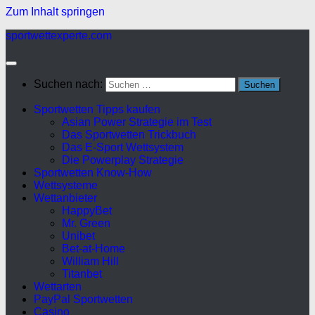
Zum Inhalt springen
sportwettexperte.com
Suchen nach:
Sportwetten Tipps kaufen
Asian Power Strategie im Test
Das Sportwetten Trickbuch
Das E-Sport Wettsystem
Die Powerplay Strategie
Sportwetten Know-How
Wettsysteme
Wettanbieter
HappyBet
Mr. Green
Unibet
Bet-at-Home
William Hill
Titanbet
Wettarten
PayPal Sportwetten
Casino