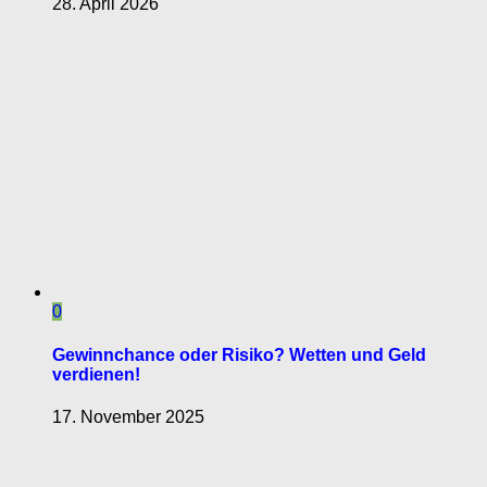
28. April 2026
0
Gewinnchance oder Risiko? Wetten und Geld
verdienen!
17. November 2025