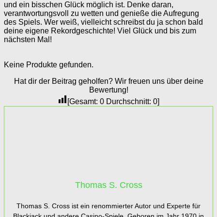
und ein bisschen Glück möglich ist. Denke daran,
verantwortungsvoll⁢ zu wetten und genieße die ‌Aufregung
des ⁢Spiels. Wer weiß, vielleicht schreibst du ja schon bald
deine eigene Rekordgeschichte! ‌Viel Glück und bis zum
nächsten Mal!
Keine Produkte gefunden.
Hat dir der Beitrag geholfen? Wir freuen uns über deine
Bewertung!
[Gesamt:
0
Durchschnitt:
0
]
Thomas S. Cross
Thomas S. Cross ist ein renommierter Autor und Experte für
Blackjack und andere Casino-Spiele. Geboren im Jahr 1970 in