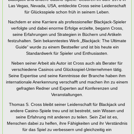
Las Vegas, Nevada, USA, entdeckte Cross seine Leidenschaft
für Glücksspiele schon früh in seinem Leben.
Nachdem er eine Karriere als professioneller Blackjack-Spieler
verfolgte und dabei enorme Erfolge erzielte, begann Cross,
seine Erfahrungen und Strategien in Büchern und Artikeln
festzuhalten. Sein bekanntestes Werk „Blackjack: The Ultimate
Guide“ wurde zu einem Bestseller und ist bis heute ein
Standardwerk für Spieler und Enthusiasten.
Neben seiner Arbeit als Autor ist Cross auch als Berater für
verschiedene Casinos und Glücksspiel-Unternehmen tätig.
Seine Expertise und seine Kenntnisse der Branche haben ihm
internationale Anerkennung verschafft und machen ihn zu einem
gefragten Redner und Experten auf Konferenzen und
Veranstaltungen.
Thomas S. Cross bleibt seiner Leidenschaft für Blackjack und
andere Casino-Spiele treu und ist bestrebt, sein Wissen und
seine Erfahrung mit anderen zu teilen. Sein Ziel ist es,
Menschen dabei zu helfen, ihre Fähigkeiten und ihr Verständnis
für das Spiel zu verbessern und gleichzeitig ein