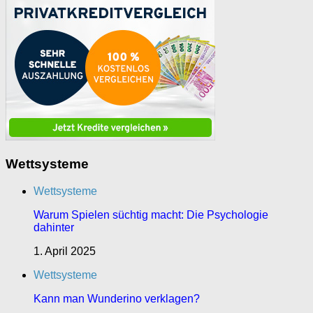
Wettsysteme
Wettsysteme
Warum Spielen süchtig macht: Die Psychologie
dahinter
1. April 2025
Wettsysteme
Kann man Wunderino verklagen?