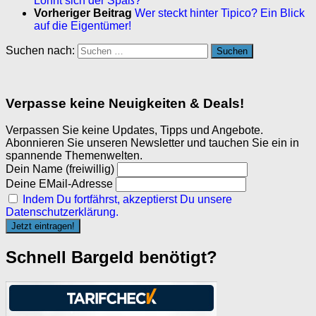
Lohnt sich der Spaß?
Vorheriger Beitrag
Wer steckt hinter Tipico? Ein Blick
auf die Eigentümer!
Suchen nach:
Verpasse keine Neuigkeiten & Deals!
Verpassen Sie keine Updates, Tipps und Angebote.
Abonnieren Sie unseren Newsletter und tauchen Sie ein in
spannende Themenwelten.
Dein Name (freiwillig)
Deine EMail-Adresse
Indem Du fortfährst, akzeptierst Du unsere
Datenschutzerklärung.
Schnell Bargeld benötigt?