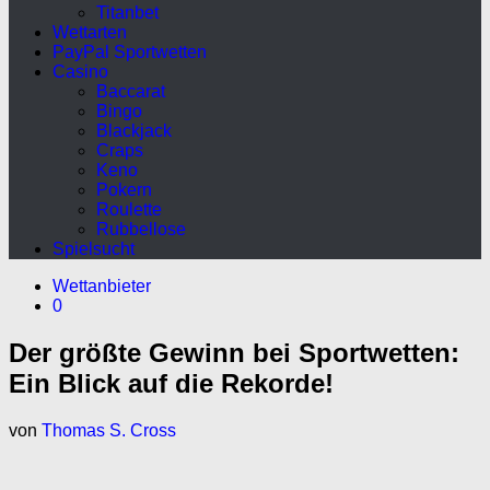
Titanbet
Wettarten
PayPal Sportwetten
Casino
Baccarat
Bingo
Blackjack
Craps
Keno
Pokern
Roulette
Rubbellose
Spielsucht
Wettanbieter
0
Der größte Gewinn bei Sportwetten:
Ein Blick auf die Rekorde!
von
Thomas S. Cross