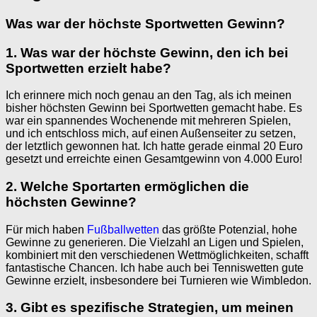
Was war der höchste Sportwetten Gewinn?
1. Was war⁤ der höchste Gewinn, den ich bei
Sportwetten erzielt habe?
Ich erinnere mich noch genau an den Tag, als ich meinen
bisher höchsten Gewinn⁢ bei Sportwetten gemacht habe. Es
war ein spannendes Wochenende mit mehreren Spielen, ​
und ich entschloss mich, auf einen Außenseiter zu ‍setzen,
der letztlich gewonnen hat. Ich hatte gerade einmal​ 20 Euro
gesetzt und erreichte einen Gesamtgewinn von 4.000 Euro!​
2. Welche Sportarten ‌ermöglichen die‍
höchsten Gewinne?
Für mich haben ‍
Fußballwetten
das größte Potenzial, hohe
Gewinne ⁣zu generieren. Die Vielzahl ‍an Ligen und Spielen,
kombiniert mit den verschiedenen Wettmöglichkeiten, schafft
fantastische Chancen.‌ Ich habe auch‍ bei Tenniswetten gute
Gewinne erzielt, insbesondere bei Turnieren wie Wimbledon.
3. Gibt es spezifische Strategien, um meinen