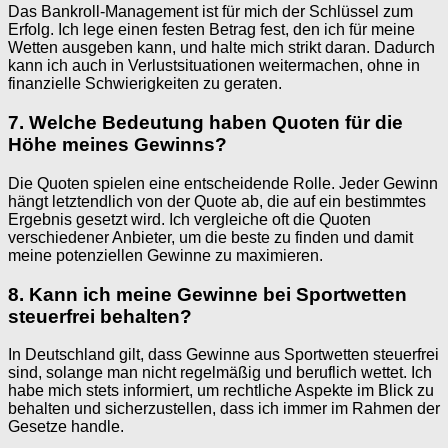
Das Bankroll-Management ist für mich der Schlüssel⁢ zum⁤
Erfolg. Ich lege einen festen Betrag‍ fest, den ich für meine
Wetten ausgeben kann, und ​halte mich ​strikt daran. Dadurch
kann ich auch in Verlustsituationen⁢ weitermachen,‍ ohne in
finanzielle Schwierigkeiten zu geraten.
7. Welche Bedeutung haben Quoten‌ für die
Höhe meines Gewinns?
Die Quoten spielen eine entscheidende Rolle. Jeder Gewinn
hängt letztendlich von der Quote ab, die auf ⁤ein bestimmtes
Ergebnis gesetzt wird. Ich vergleiche oft die Quoten
verschiedener Anbieter, um die beste⁢ zu finden und damit
meine potenziellen Gewinne zu ‌maximieren.
8. Kann ich meine Gewinne bei Sportwetten
steuerfrei behalten?
In Deutschland ‌gilt, dass Gewinne aus Sportwetten steuerfrei
sind, solange man nicht regelmäßig und beruflich wettet. Ich
habe mich stets informiert, um rechtliche Aspekte im ‍Blick zu
behalten⁣ und sicherzustellen, dass ich immer im Rahmen der
Gesetze ⁤handle.