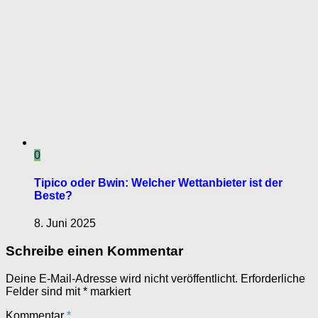
0
Tipico oder Bwin: Welcher Wettanbieter ist der
Beste?
8. Juni 2025
Schreibe einen Kommentar
Deine E-Mail-Adresse wird nicht veröffentlicht.
Erforderliche
Felder sind mit
*
markiert
Kommentar
*