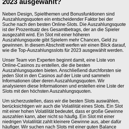
2023 ausgewählt?
Neben Design, Spielthemen und Bonusfunktionen sind
Auszahlungsquoten ein entscheidender Faktor bei der
Suche nach den besten Online-Slots. Die Auszahlungsquote
ist der Prozentsatz des Gesamtbetrags, der an die Spieler
ausgezahlt wird. Ein Slot mit einer höheren
Auszahlungsquote gibt Spielern mehr Chancen, Geld zu
gewinnen. In diesem Abschnitt werfen wir einen Blick darauf,
wie die Top-Auszahlungsslots für 2023 ausgewählt werden.
Unser Team von Experten beginnt damit, eine Liste von
Online-Casinos zu erstellen, die die besten
Auszahlungsquoten bieten. Anschließend durchforsten sie
jeden Slot in den Casinos auf der Liste und sammeln
Informationen über deren Auszahlungsquoten. Wir
analysieren diese Informationen und erstellen eine Liste der
Slots mit den höchsten Auszahlungsquoten.
Um sicherzustellen, dass wir die besten Slots auswählen,
berücksichtigen wir auch die Volatilität eines Slots. Ein Slot
mit einer hohen Volatilität bedeutet, dass er große Gewinne
auszahlen kann, aber nicht so häufig. Ein Slot mit einer
niedrigen Volatilität zahlt kleinere Gewinne aus, aber dafür
häufiger. Wir suchen nach Slots mit einer guten Balance