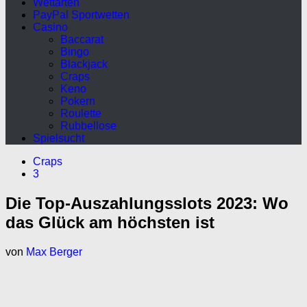
Wettarten
PayPal Sportwetten
Casino
Baccarat
Bingo
Blackjack
Craps
Keno
Pokern
Roulette
Rubbellose
Spielsucht
Craps
3
Die Top-Auszahlungsslots 2023: Wo
das Glück am höchsten ist
von
Max Berger