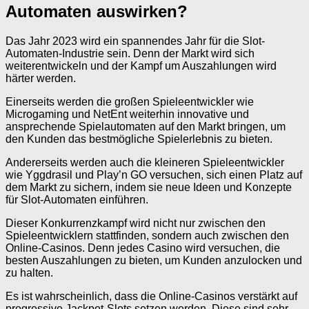
Automaten auswirken?
Das Jahr 2023 wird ein spannendes Jahr für die Slot-
Automaten-Industrie sein. Denn der Markt wird sich
weiterentwickeln und der Kampf um Auszahlungen wird
härter werden.
Einerseits werden die großen Spieleentwickler wie
Microgaming und NetEnt weiterhin innovative und
ansprechende Spielautomaten auf den Markt bringen, um
den Kunden das bestmögliche Spielerlebnis zu bieten.
Andererseits werden auch die kleineren Spieleentwickler
wie Yggdrasil und Play’n GO versuchen, sich einen Platz auf
dem Markt zu sichern, indem sie neue Ideen und Konzepte
für Slot-Automaten einführen.
Dieser Konkurrenzkampf wird nicht nur zwischen den
Spieleentwicklern stattfinden, sondern auch zwischen den
Online-Casinos. Denn jedes Casino wird versuchen, die
besten Auszahlungen zu bieten, um Kunden anzulocken und
zu halten.
Es ist wahrscheinlich, dass die Online-Casinos verstärkt auf
progressive Jackpot-Slots setzen werden. Diese sind sehr