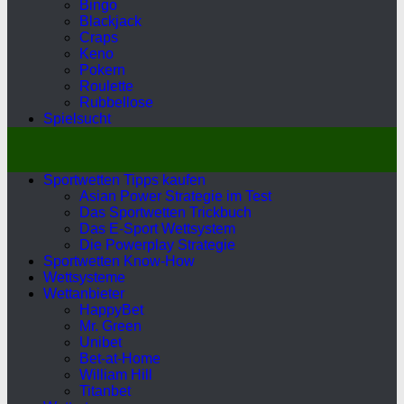
Bingo
Blackjack
Craps
Keno
Pokern
Roulette
Rubbellose
Spielsucht
Sportwetten Tipps kaufen
Asian Power Strategie im Test
Das Sportwetten Trickbuch
Das E-Sport Wettsystem
Die Powerplay Strategie
Sportwetten Know-How
Wettsysteme
Wettanbieter
HappyBet
Mr. Green
Unibet
Bet-at-Home
William Hill
Titanbet