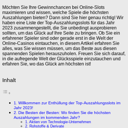
Möchten Sie Ihre Gewinnchancen bei Online-Slots
maximieren und wissen, welche Spiele die höchsten
Auszahlungen bieten? Dann sind Sie hier genau richtig! Wir
haben eine Liste der Top-Auszahlungsslots für das Jahr
2023 zusammengestellt, die Sie unbedingt ausprobieren
sollten, um das Glück auf Ihre Seite zu bringen. Ob Sie ein
erfahrener Spieler sind oder gerade erst in die Welt der
Online-Casinos eintauchen, in diesem Artikel erfahren Sie
alles, was Sie wissen müssen, um das Beste aus diesen
spannenden Spielen herauszuholen. Freuen Sie sich darauf,
in die aufregende Welt der Glücksspiele einzutauchen und
erfahren Sie, wo das Glück am höchsten ist!
Inhalt
1. Willkommen zur Enthüllung der Top-Auszahlungsslots im
Jahr 2023!
2. Die Besten der Besten: Wo finden Sie die höchsten
Auszahlungen im kommenden Jahr?
1. Aktien von Technologie-Unternehmen
2. Rohstoffe & Derivate