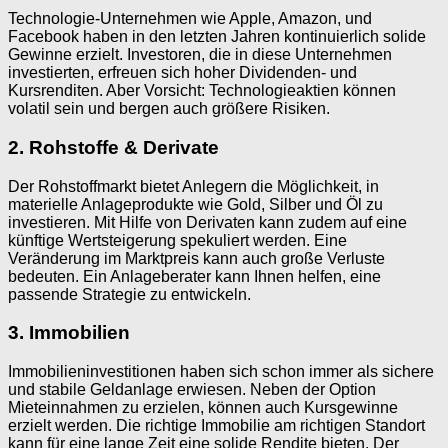
Technologie-Unternehmen wie Apple, Amazon, und
Facebook haben in den letzten Jahren kontinuierlich solide
Gewinne erzielt. Investoren, die in diese Unternehmen
investierten, erfreuen sich hoher Dividenden- und
Kursrenditen. Aber Vorsicht: Technologieaktien können
volatil sein und bergen auch größere Risiken.
2. Rohstoffe & Derivate
Der Rohstoffmarkt bietet Anlegern die Möglichkeit, in
materielle Anlageprodukte wie Gold, Silber und Öl zu
investieren. Mit Hilfe von Derivaten kann zudem auf eine
künftige Wertsteigerung spekuliert werden. Eine
Veränderung im Marktpreis kann auch große Verluste
bedeuten. Ein Anlageberater kann Ihnen helfen, eine
passende Strategie zu entwickeln.
3. Immobilien
Immobilieninvestitionen haben sich schon immer als sichere
und stabile Geldanlage erwiesen. Neben der Option
Mieteinnahmen zu erzielen, können auch Kursgewinne
erzielt werden. Die richtige Immobilie am richtigen Standort
kann für eine lange Zeit eine solide Rendite bieten. Der