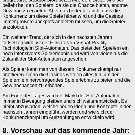
beliebt bei den Spielern, da sie die Chance bieten, enorme
Gewinne zu erzielen. Aber das bedeutet auch, dass die
Konkurrenz um diese Spiele härter wird und die Casinos
immer größere Jackpots anbieten müssen, um die Spieler
anzulocken.
Ein weiterer Trend, der sich in den nächsten Jahren
fortsetzen wird, ist der Einsatz von Virtual-Reality-
Technologie in Slot-Automaten. Das bietet den Spielern ein
noch intensiveres Spielerlebnis und wird von vielen als die
Zukunft der Slot-Automaten angesehen.
Als Spieler kann man von diesem Konkurrenzkampf nur
profitieren. Denn die Casinos werden alles tun, um den
Spielern ein hervorragendes Spielerlebnis zu bieten und die
Gewinnchancen zu erhöhen.
Am Ende des Tages wird der Markt der Slot-Automaten
immer in Bewegung bleiben und sich weiterentwickeln. Es
bleibt abzuwarten, welche neuen Ideen und Konzepte in den
nächsten Jahren eingeführt werden und wie sich der
Konkurrenzkampf um Auszahlungen entwickeln wird.
8. Vorschau auf das kommende Jahr: