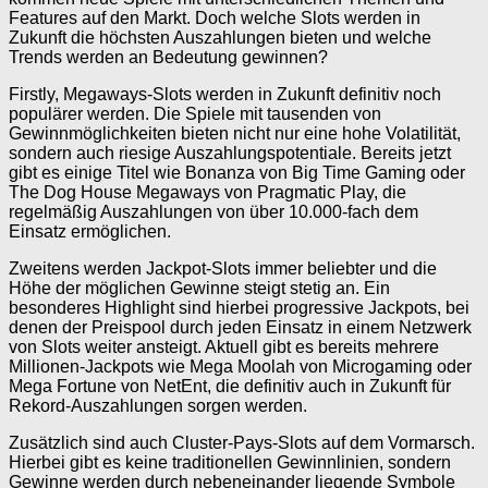
Features auf den Markt. Doch welche Slots werden in
Zukunft die höchsten Auszahlungen bieten und welche
Trends werden an Bedeutung gewinnen?
Firstly, Megaways-Slots werden in Zukunft definitiv noch
populärer werden. Die Spiele mit tausenden von
Gewinnmöglichkeiten bieten nicht nur eine hohe Volatilität,
sondern auch riesige Auszahlungspotentiale. Bereits jetzt
gibt es einige Titel wie Bonanza von Big Time Gaming oder
The Dog House Megaways von Pragmatic Play, die
regelmäßig Auszahlungen von über 10.000-fach dem
Einsatz ermöglichen.
Zweitens werden Jackpot-Slots immer beliebter und die
Höhe der möglichen Gewinne steigt stetig an. Ein
besonderes Highlight sind hierbei progressive Jackpots, bei
denen der Preispool durch jeden Einsatz in einem Netzwerk
von Slots weiter ansteigt. Aktuell gibt es bereits mehrere
Millionen-Jackpots wie Mega Moolah von Microgaming oder
Mega Fortune von NetEnt, die definitiv auch in Zukunft für
Rekord-Auszahlungen sorgen werden.
Zusätzlich sind auch Cluster-Pays-Slots auf dem Vormarsch.
Hierbei gibt es keine traditionellen Gewinnlinien, sondern
Gewinne werden durch nebeneinander liegende Symbole