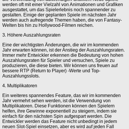
werden oft mit einer Vielzahl von Animationen und Grafiken
ausgestattet, um das Spielerlebnis noch spannender zu
gestalten. Einige der geplanten Spiele im nächsten Jahr
werden auch aufregende Themen haben, die von Fantasy-
Welten bis hin zu Hollywood-Filmen reichen.
3. Höhere Auszahlungsraten
Eine der wichtigsten Änderungen, die wir im kommenden
Jahr erwarten können, ist der Anstieg der Auszahlungsraten.
Immer mehr Entwickler erkennen die Bedeutung von hohen
Auszahlungsraten für Spieler und versuchen, Spiele zu
produzieren, die diese bieten. Wir können uns freuen auf
bessere RTP (Return to Player) -Werte und Top-
Auszahlungsslots.
4. Multiplikatoren
Ein weiteres spannendes Feature, das wir im kommenden
Jahr vermehrt sehen werden, ist die Verwendung von
Multiplikatoren. Diese Funktionen können den Spielern
helfen, ihre Gewinne exponentiell zu steigern, indem sie
einfach für den nächsten Spin aufgespart werden. Die
Entwickler werden das Feature nicht unbedingt in jedem
neuen Slot-Spiel einsetzen, aber es wird auf jeden Fall