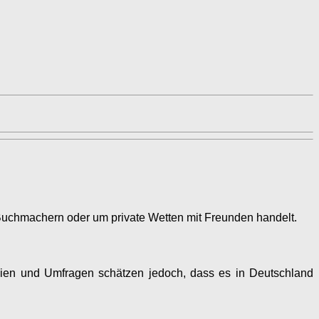
uchmachern oder um private Wetten mit Freunden handelt.
tudien und Umfragen schätzen jedoch, dass es in Deutschland