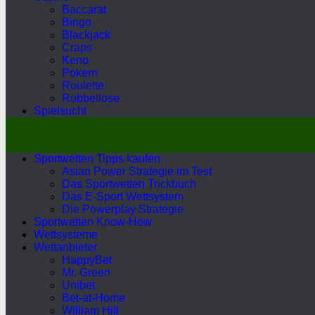
Baccarat
Bingo
Blackjack
Craps
Keno
Pokern
Roulette
Rubbellose
Spielsucht
Sportwetten Tipps kaufen
Asian Power Strategie im Test
Das Sportwetten Trickbuch
Das E-Sport Wettsystem
Die Powerplay Strategie
Sportwetten Know-How
Wettsysteme
Wettanbieter
HappyBet
Mr. Green
Unibet
Bet-at-Home
William Hill