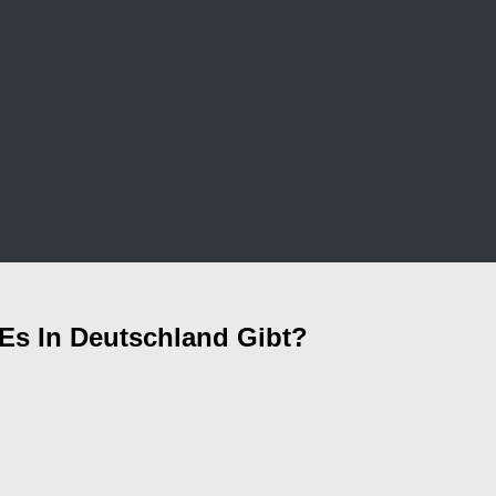
 Es In Deutschland Gibt?