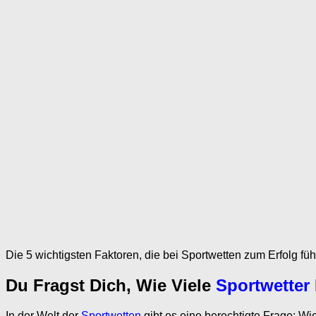
Die 5 wichtigsten Faktoren, die bei Sportwetten zum Erfolg fü
Du Fragst Dich, Wie Viele
Sportwetter
In der Welt der
Sportwetten
gibt es eine berechtigte Frage: Wie