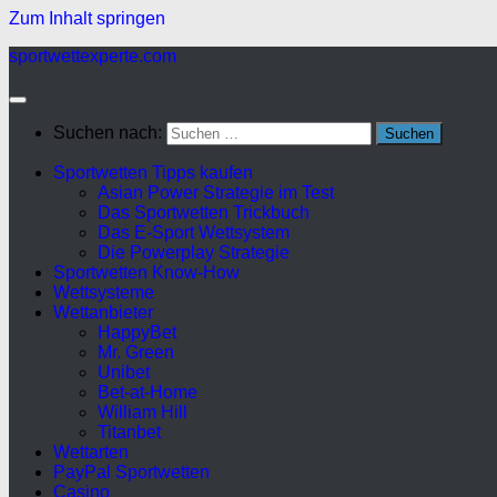
Zum Inhalt springen
sportwettexperte.com
Suchen nach:
Sportwetten Tipps kaufen
Asian Power Strategie im Test
Das Sportwetten Trickbuch
Das E-Sport Wettsystem
Die Powerplay Strategie
Sportwetten Know-How
Wettsysteme
Wettanbieter
HappyBet
Mr. Green
Unibet
Bet-at-Home
William Hill
Titanbet
Wettarten
PayPal Sportwetten
Casino