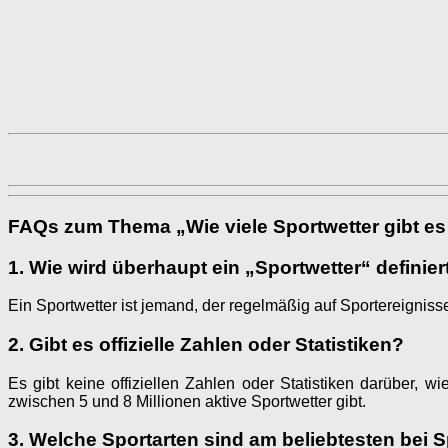
FAQs zum Thema „Wie viele Sportwetter gibt es
1. Wie wird überhaupt ein „Sportwetter“ definier
Ein Sportwetter ist jemand, der regelmäßig auf Sportereignisse
2. Gibt es offizielle Zahlen oder Statistiken?
Es gibt keine offiziellen Zahlen oder Statistiken darüber,
zwischen 5 und 8 Millionen aktive Sportwetter gibt.
3. Welche Sportarten sind am beliebtesten bei 