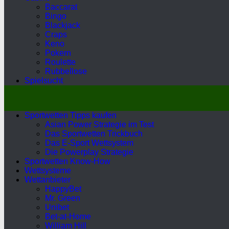
Baccarat
Bingo
Blackjack
Craps
Keno
Pokern
Roulette
Rubbellose
Spielsucht
Sportwetten Tipps kaufen
Asian Power Strategie im Test
Das Sportwetten Trickbuch
Das E-Sport Wettsystem
Die Powerplay Strategie
Sportwetten Know-How
Wettsysteme
Wettanbieter
HappyBet
Mr. Green
Unibet
Bet-at-Home
William Hill