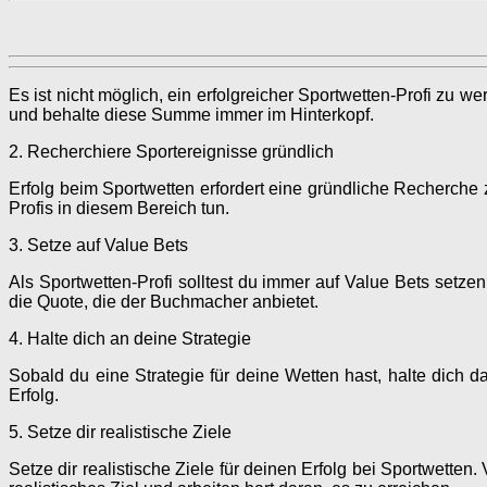
Es ist nicht möglich, ein erfolgreicher Sportwetten-Profi zu 
und behalte diese Summe immer im Hinterkopf.
2. Recherchiere Sportereignisse gründlich
Erfolg beim Sportwetten erfordert eine gründliche Recherche z
Profis in diesem Bereich tun.
3. Setze auf Value Bets
Als Sportwetten-Profi solltest du immer auf Value Bets setzen
die Quote, die der Buchmacher anbietet.
4. Halte dich an deine Strategie
Sobald du eine Strategie für deine Wetten hast, halte dich da
Erfolg.
5. Setze dir realistische Ziele
Setze dir realistische Ziele für deinen Erfolg bei Sportwetten