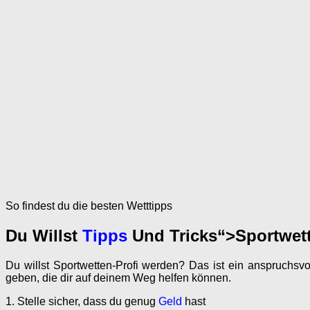
So findest du die besten Wetttipps
Du Willst
Tipps
Und Tricks“>Sportwett
Du willst Sportwetten-Profi werden? Das ist ein anspruchsvol
geben, die dir auf deinem Weg helfen können.
1. Stelle sicher, dass du genug
Geld
hast