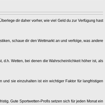
Überlege dir daher vorher, wie viel Geld du zur Verfügung hast
tistiken, schaue dir den Wettmarkt an und verfolge, was andere
, d.h. Wetten, bei denen die Wahrscheinlichkeit höher ist, als
und sie einzuhalten ist ein wichtiger Faktor für langfristigen
ristig. Gute Sportwetten-Profis setzen sich für jeden Monat ein