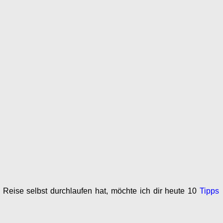
se Reise selbst durchlaufen hat, möchte ich dir heute 10
Tipps