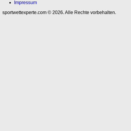
Impressum
sportwettexperte.com © 2026. Alle Rechte vorbehalten.