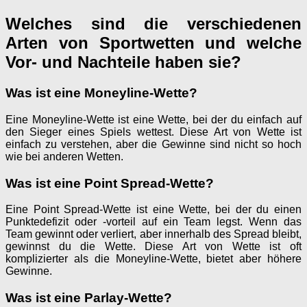
Welches sind die verschiedenen
Arten von Sportwetten und welche
Vor- und Nachteile haben sie?
Was ist eine Moneyline-Wette?
Eine Moneyline-Wette ist eine Wette, bei der du einfach auf
den Sieger eines Spiels wettest. Diese Art von Wette ist
einfach zu verstehen, aber die Gewinne sind nicht so hoch
wie bei anderen Wetten.
Was ist eine Point Spread-Wette?
Eine Point Spread-Wette ist eine Wette, bei der du einen
Punktedefizit oder -vorteil auf ein Team legst. Wenn das
Team gewinnt oder verliert, aber innerhalb des Spread bleibt,
gewinnst du die Wette. Diese Art von Wette ist oft
komplizierter als die Moneyline-Wette, bietet aber höhere
Gewinne.
Was ist eine Parlay-Wette?