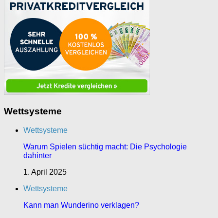
Wettsysteme
Wettsysteme
Warum Spielen süchtig macht: Die Psychologie
dahinter
1. April 2025
Wettsysteme
Kann man Wunderino verklagen?