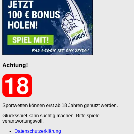
Achtung!
Sportwetten können erst ab 18 Jahren genutzt werden.
Glücksspiel kann süchtig machen. Bitte spiele
verantwortungsvoll.
Datenschutzerklärung