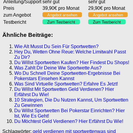
Anleitung/Support
sehr gut
sehr gut
Preis
39,90€ pro Monat
29,90€ pro Monat
zum Angebot
Angebot ansehen
Angebot ansehen
Testbericht
Zum Testbericht
Zum Testbericht
Ähnliche Beiträge:
Wie Alt Musst Du Sein Für Sportwetten?
Hey Du, Wetten Ohne Reue: Welche Limitwahl Passt
Zu Dir?
Du Willst Sportwetten Kaufen? Hier Findest Du Shops!
Was Zahlt Dir Deine Ww Sportwette Aus?
Wo Du Schnell Deine Sportwetten-Ergebnisse Bei
Pokerstars Einsehen Kannst
Was Sind Virtuelle Sportwetten? Erfahre Es Jetzt!
Du Willst Mit Sportwetten Geld Verdienen? Hier
Erfährst Du Wie!
10 Strategien, Die Du Nutzen Kannst, Um Sportwetten
Zu Gewinnen
Du Willst Sportwetten Bei Pokerstar Einrichten? Hier
Ist, Wie Es Geht!
Du Möchtest Geld Verdienen? Hier Erfährst Du Wie!
Schlagwörter:
geld verdienen mit sportwetten
was sind