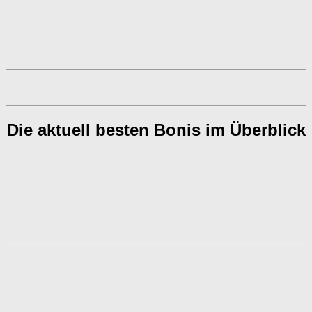
Die aktuell besten Bonis im Überblick