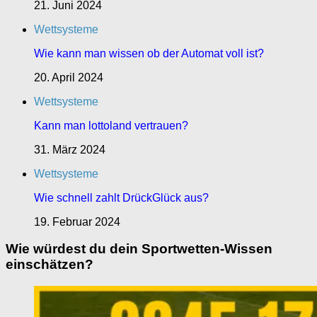
21. Juni 2024
Wettsysteme
Wie kann man wissen ob der Automat voll ist?
20. April 2024
Wettsysteme
Kann man lottoland vertrauen?
31. März 2024
Wettsysteme
Wie schnell zahlt DrückGlück aus?
19. Februar 2024
Wie würdest du dein Sportwetten-Wissen
einschätzen?