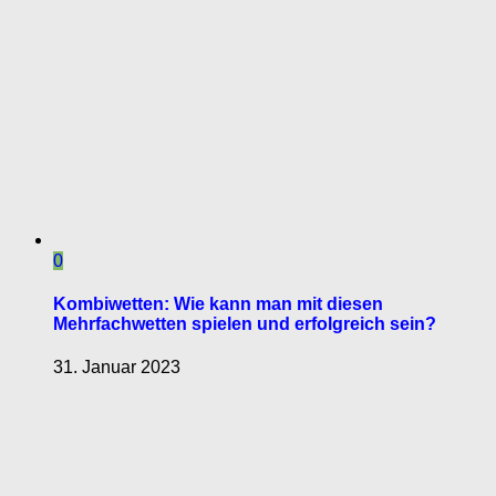
0
Kombiwetten: Wie kann man mit diesen
Mehrfachwetten spielen und erfolgreich sein?
31. Januar 2023