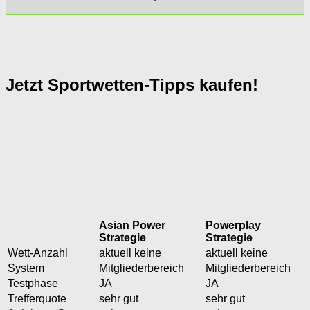
Jetzt Sportwetten-Tipps kaufen!
Asian Power
Powerplay
Strategie
Strategie
Wett-Anzahl
aktuell keine
aktuell keine
System
Mitgliederbereich
Mitgliederbereich
Testphase
JA
JA
Trefferquote
sehr gut
sehr gut