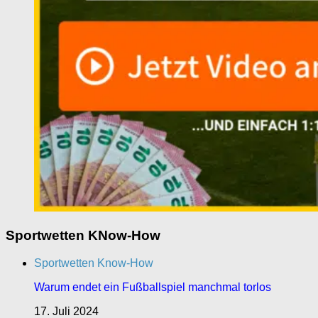
Sportwetten KNow-How
Sportwetten Know-How
Warum endet ein Fußballspiel manchmal torlos
17. Juli 2024