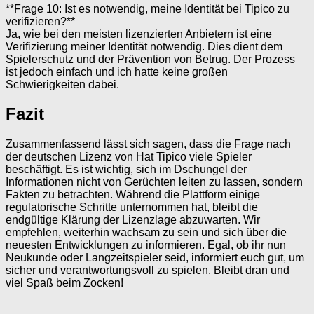
**Frage‍ 10: ⁤Ist es notwendig, meine Identität bei⁤ Tipico zu
verifizieren?** ​
Ja, wie bei⁣ den meisten lizenzierten Anbietern ist⁢ eine
Verifizierung ​meiner ⁣Identität notwendig. Dies ⁣dient dem
Spielerschutz und ⁤der‌ Prävention von Betrug.‍ Der Prozess
ist‌ jedoch einfach‌ und ich hatte keine großen
Schwierigkeiten⁣ dabei.
Fazit
Zusammenfassend lässt sich sagen,‌ dass die ⁣Frage nach
der deutschen Lizenz‌ von ⁣Hat Tipico viele‌ Spieler
beschäftigt. Es ist wichtig, sich im Dschungel der
Informationen nicht von ‍Gerüchten leiten‍ zu ‌lassen, sondern
Fakten ⁣zu betrachten. Während die Plattform einige
regulatorische Schritte unternommen⁤ hat, bleibt die
‍endgültige Klärung der Lizenzlage abzuwarten. Wir
empfehlen,‌ weiterhin⁢ wachsam ⁤zu sein ‍und sich über die
neuesten Entwicklungen zu ⁢informieren. ⁢Egal, ob ihr nun
Neukunde oder‍ Langzeitspieler seid, informiert euch gut, um
sicher ​und ⁣verantwortungsvoll zu spielen. Bleibt dran und
viel ⁢Spaß ‌beim Zocken!