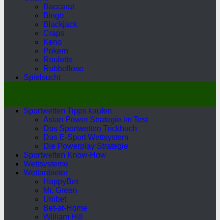
Baccarat
Bingo
Blackjack
Craps
Keno
Pokern
Roulette
Rubbellose
Spielsucht
Sportwetten Tipps kaufen
Asian Power Strategie im Test
Das Sportwetten Trickbuch
Das E-Sport Wettsystem
Die Powerplay Strategie
Sportwetten Know-How
Wettsysteme
Wettanbieter
HappyBet
Mr. Green
Unibet
Bet-at-Home
William Hill