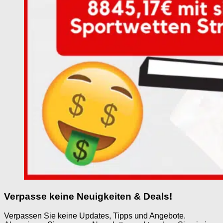
Verpasse keine Neuigkeiten & Deals!
Verpassen Sie keine Updates, Tipps und Angebote.