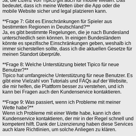
Ja, die ⁢Lizenz von Tipico gilt auch für‌ mobile‍ Wetten. Das
⁣bedeutet, ​dass ich ‍meine Wetten über die App oder die
mobile Website ‍sicher und⁣ legal ⁤platzieren kann.
**Frage 7: Gibt es Einschränkungen für Spieler aus
bestimmten​ Regionen in ‌Deutschland?**
Ja, es ​gibt ​bestimmte⁣ Regelungen, die⁢ je ‍nach Bundesland⁣
unterschiedlich sein können. In einigen Bundesländern
‌könnte es spezifische ‌Einschränkungen​ geben,⁢ weshalb‌ ich
immer sicherstellen sollte, dass ich die aktuellen ‍Gesetze für
‌meinen Standort ⁢überprüfe.
**Frage‍ 8: Welche Unterstützung⁣ bietet Tipico für ⁤neue
‍Benutzer?** ‌
Tipico hat ​umfangreiche ⁤Unterstützung für neue Benutzer. Es⁤
gibt eine Vielzahl von Tutorials und ⁤FAQs auf⁤ der ⁣Website,
⁣die mir helfen,‍ die⁤ Plattform⁣ besser zu verstehen,⁤ und ⁢ich
kann‍ bei Fragen auch den ⁤Kundenservice kontaktieren.
**Frage⁣ 9: Was passiert, wenn‌ ich Probleme mit meiner
Wette⁤ habe?**
Wenn ich Probleme mit‍ einer Wette habe, ‌kann ich den
Kundenservice kontaktieren, der⁢ mir in ‍der Regel ​schnell ​und
kompetent hilft. Dank der Lizenzierung haben diese ⁢Services
⁢auch klare⁢ Richtlinien, um solche ‍Anliegen ​zu klären.