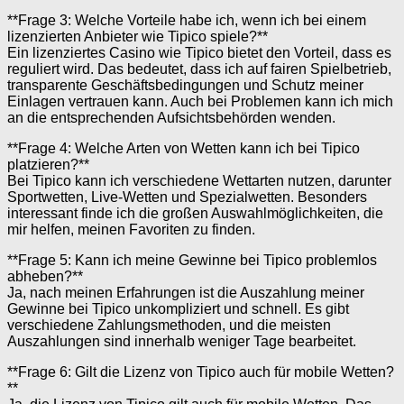
**Frage 3: Welche ​Vorteile⁤ habe ich, ⁣wenn ​ich bei​ einem
⁢lizenzierten Anbieter wie Tipico⁣ spiele?**
Ein lizenziertes Casino ⁣wie ⁣Tipico bietet ⁤den Vorteil, dass es
reguliert wird. ​Das bedeutet, dass ich​ auf ‌fairen Spielbetrieb,
⁣transparente Geschäftsbedingungen und Schutz‌ meiner
Einlagen vertrauen kann.⁣ Auch ‌bei Problemen kann ich mich
an die entsprechenden Aufsichtsbehörden wenden.
**Frage 4: Welche Arten ⁣von Wetten ​kann ich‍ bei Tipico
platzieren?** ​ ⁣
Bei Tipico kann ich ​verschiedene​ Wettarten ​nutzen,⁣ darunter
Sportwetten, ‍Live-Wetten und Spezialwetten. Besonders
interessant finde ich die⁤ großen Auswahlmöglichkeiten, die​
mir helfen,‌ meinen Favoriten⁣ zu finden.
**Frage 5:​ Kann ich⁢ meine Gewinne bei ⁤Tipico problemlos
abheben?**
Ja, nach meinen Erfahrungen ist die‍ Auszahlung meiner ​
Gewinne bei Tipico unkompliziert und ‍schnell. ‌Es⁣ gibt
verschiedene⁣ Zahlungsmethoden, und die meisten
Auszahlungen ‌sind innerhalb ​weniger ⁣Tage bearbeitet.
**Frage 6: Gilt die Lizenz​ von Tipico‍ auch für mobile‌ Wetten?
**