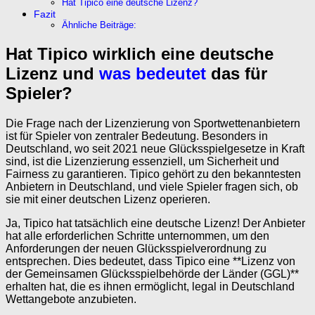
Hat Tipico eine deutsche ‍Lizenz?
Fazit
Ähnliche Beiträge:
Hat Tipico wirklich ​eine deutsche
Lizenz und
was bedeutet
‍ das für
Spieler?
Die Frage nach ‍der Lizenzierung​ von Sportwettenanbietern
ist für Spieler von zentraler Bedeutung. Besonders in
Deutschland, wo seit 2021 neue Glücksspielgesetze ⁣in ​Kraft
sind, ist ‍die ‍Lizenzierung essenziell, um Sicherheit und
Fairness zu garantieren. Tipico​ gehört zu​ den bekanntesten
Anbietern in ⁣Deutschland, und viele‍ Spieler fragen sich, ob‍
sie ‌mit einer deutschen​ Lizenz ‌operieren.
Ja, Tipico hat ⁢tatsächlich eine deutsche Lizenz! Der Anbieter
hat alle‌ erforderlichen Schritte unternommen, um den
Anforderungen der neuen Glücksspielverordnung⁢ zu
‌entsprechen. Dies bedeutet, dass Tipico eine **Lizenz von
der Gemeinsamen Glücksspielbehörde​ der Länder (GGL)**⁣
erhalten hat, die es ihnen​ ermöglicht, legal in Deutschland
⁢Wettangebote anzubieten.