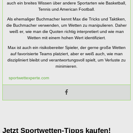
auch ein breites Wissen über andere Sportarten wie Basketball,
Tennis und American Football.
Als ehemaliger Buchmacher kennt Max die Tricks und Taktiken,
die Buchmacher verwenden, um Wetten zu manipulieren. Daher
weiß er, wie man die Quoten richtig interpretiert und wie man
Wetten mit einem hohen Wert identifiziert.
Max ist auch ein risikobereiter Spieler, der gerne große Wetten
auf favorisierte Teams platziert, aber er weiß auch, wie man
diszipliniert bleibt und verantwortungsvoll spielt, um Verluste zu
minimieren.
sportwettexperte.com
Jetzt Sportwetten-Tipps kaufen!