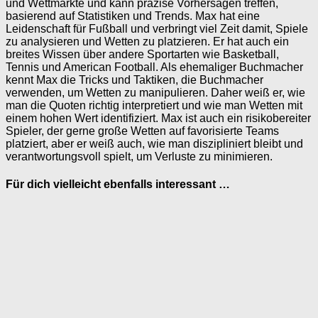
und Wettmärkte und kann präzise Vorhersagen treffen,
basierend auf Statistiken und Trends. Max hat eine
Leidenschaft für Fußball und verbringt viel Zeit damit, Spiele
zu analysieren und Wetten zu platzieren. Er hat auch ein
breites Wissen über andere Sportarten wie Basketball,
Tennis und American Football. Als ehemaliger Buchmacher
kennt Max die Tricks und Taktiken, die Buchmacher
verwenden, um Wetten zu manipulieren. Daher weiß er, wie
man die Quoten richtig interpretiert und wie man Wetten mit
einem hohen Wert identifiziert. Max ist auch ein risikobereiter
Spieler, der gerne große Wetten auf favorisierte Teams
platziert, aber er weiß auch, wie man diszipliniert bleibt und
verantwortungsvoll spielt, um Verluste zu minimieren.
Für dich vielleicht ebenfalls interessant …