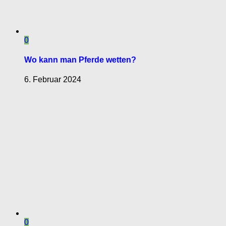
0
Wo kann man Pferde wetten?
6. Februar 2024
0