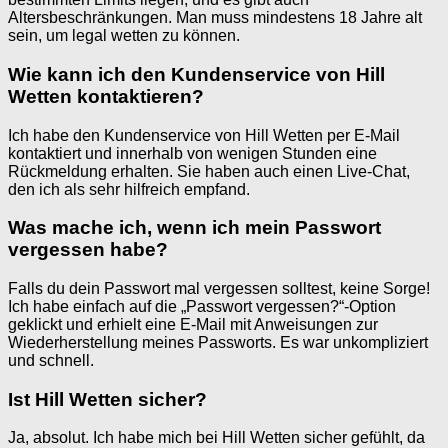
Altersbeschränkungen. Man ​muss mindestens 18 Jahre alt
sein, um legal⁤ wetten zu können.
Wie kann ich⁣ den Kundenservice von⁢ Hill
Wetten kontaktieren?
Ich‌ habe ‍den Kundenservice von⁣ Hill Wetten per E-Mail
kontaktiert und innerhalb von ‍wenigen Stunden⁣ eine
Rückmeldung erhalten. Sie haben auch einen Live-Chat,
den ich als sehr⁢ hilfreich empfand.
Was mache‌ ich, wenn ich mein Passwort‌
vergessen ‍habe?
Falls du dein‌ Passwort​ mal vergessen solltest, keine Sorge!
Ich ​habe einfach auf die „Passwort vergessen?“-Option
‌geklickt und ⁢erhielt ⁣eine E-Mail mit Anweisungen zur
Wiederherstellung meines Passworts. Es war unkompliziert ​
und schnell.
Ist Hill Wetten sicher?
Ja, absolut. ‌Ich habe mich bei Hill⁢ Wetten sicher gefühlt, da