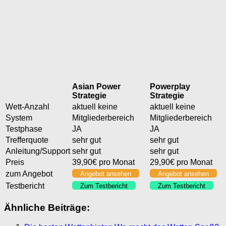
Asian Power
Powerplay
Strategie
Strategie
Wett-Anzahl
aktuell keine
aktuell keine
System
Mitgliederbereich
Mitgliederbereich
Testphase
JA
JA
Trefferquote
sehr gut
sehr gut
Anleitung/Support
sehr gut
sehr gut
Preis
39,90€ pro Monat
29,90€ pro Monat
zum Angebot
Angebot ansehen
Angebot ansehen
Testbericht
Zum Testbericht
Zum Testbericht
Ähnliche Beiträge: