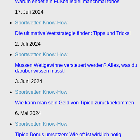
Warum endet ein Fußballspiel manchmal torlos
17. Juli 2024
Sportwetten Know-How
Die ultimative Wettstrategie finden: Tipps und Tricks!
2. Juli 2024
Sportwetten Know-How
Müssen Wettgewinne versteuert werden? Alles, was du
darüber wissen musst!
3. Juni 2024
Sportwetten Know-How
Wie kann man sein Geld von Tipico zurückbekommen
6. Mai 2024
Sportwetten Know-How
Tipico Bonus umsetzen: Wie oft ist wirklich nötig