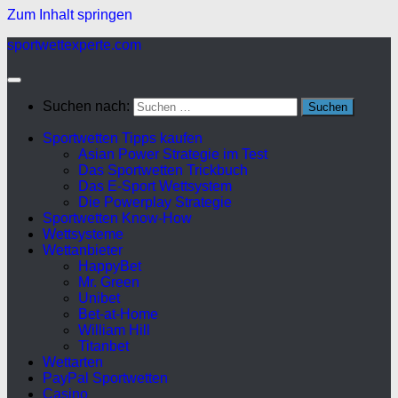
Zum Inhalt springen
sportwettexperte.com
Suchen nach:
Sportwetten Tipps kaufen
Asian Power Strategie im Test
Das Sportwetten Trickbuch
Das E-Sport Wettsystem
Die Powerplay Strategie
Sportwetten Know-How
Wettsysteme
Wettanbieter
HappyBet
Mr. Green
Unibet
Bet-at-Home
William Hill
Titanbet
Wettarten
PayPal Sportwetten
Casino