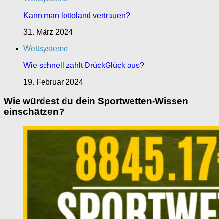
Kann man lottoland vertrauen?
31. März 2024
Wettsysteme
Wie schnell zahlt DrückGlück aus?
19. Februar 2024
Wie würdest du dein Sportwetten-Wissen
einschätzen?