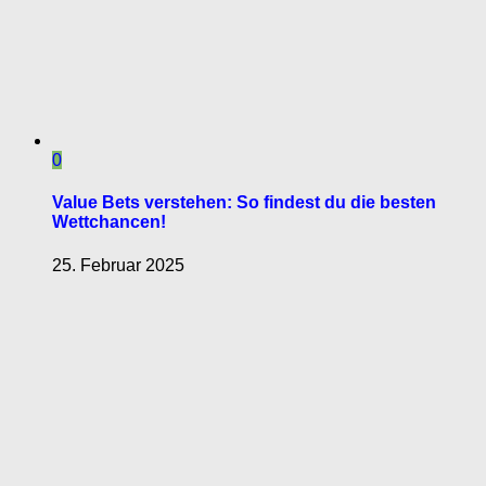
0
Value Bets verstehen: So findest du die besten
Wettchancen!
25. Februar 2025