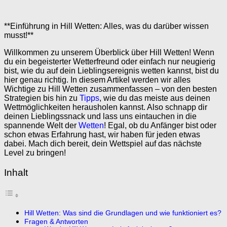
**Einführung in Hill‌ Wetten: Alles, was du ​darüber wissen⁤
musst!**
Willkommen zu unserem ‍Überblick über Hill ⁤Wetten!‍ Wenn
du ein begeisterter Wetterfreund oder einfach nur neugierig
bist, wie⁢ du auf dein Lieblingsereignis wetten kannst, bist du
hier genau ⁢richtig. In diesem Artikel werden ‍wir ‌alles
Wichtige zu Hill ⁤Wetten zusammenfassen – von den besten ​
Strategien bis hin zu
Tipps
, wie du das meiste ‌aus deinen
Wettmöglichkeiten herausholen kannst. Also schnapp dir
deinen Lieblingssnack und lass uns⁤ eintauchen in die
spannende Welt der
Wetten
! Egal, ob‍ du Anfänger​ bist oder⁤
schon​ etwas ⁣Erfahrung hast, wir‍ haben für ⁣jeden etwas
dabei. Mach ⁣dich bereit,‌ dein Wettspiel auf das nächste
Level zu bringen!
Inhalt
Hill Wetten:‌ Was sind die Grundlagen und wie funktioniert es?
Fragen & Antworten