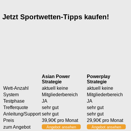
Jetzt Sportwetten-Tipps kaufen!
Asian Power
Powerplay
Strategie
Strategie
Wett-Anzahl
aktuell keine
aktuell keine
System
Mitgliederbereich
Mitgliederbereich
Testphase
JA
JA
Trefferquote
sehr gut
sehr gut
Anleitung/Support
sehr gut
sehr gut
Preis
39,90€ pro Monat
29,90€ pro Monat
zum Angebot
Angebot ansehen
Angebot ansehen