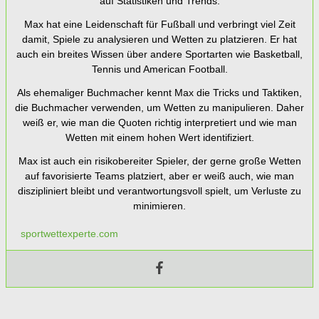
auf Statistiken und Trends.
Max hat eine Leidenschaft für Fußball und verbringt viel Zeit
damit, Spiele zu analysieren und Wetten zu platzieren. Er hat
auch ein breites Wissen über andere Sportarten wie Basketball,
Tennis und American Football.
Als ehemaliger Buchmacher kennt Max die Tricks und Taktiken,
die Buchmacher verwenden, um Wetten zu manipulieren. Daher
weiß er, wie man die Quoten richtig interpretiert und wie man
Wetten mit einem hohen Wert identifiziert.
Max ist auch ein risikobereiter Spieler, der gerne große Wetten
auf favorisierte Teams platziert, aber er weiß auch, wie man
diszipliniert bleibt und verantwortungsvoll spielt, um Verluste zu
minimieren.
sportwettexperte.com