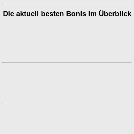
Die aktuell besten Bonis im Überblick