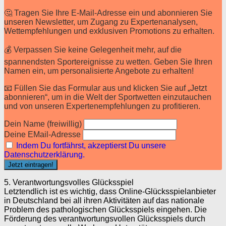
🤔 Tragen Sie Ihre E-Mail-Adresse ein und abonnieren Sie
unseren Newsletter, um Zugang zu Expertenanalysen,
Wettempfehlungen und exklusiven Promotions zu erhalten.
💰 Verpassen Sie keine Gelegenheit mehr, auf die
spannendsten Sportereignisse zu wetten. Geben Sie Ihren
Namen ein, um personalisierte Angebote zu erhalten!
📧 Füllen Sie das Formular aus und klicken Sie auf „Jetzt
abonnieren“, um in die Welt der Sportwetten einzutauchen
und von unseren Expertenempfehlungen zu profitieren.
Dein Name (freiwillig)
Deine EMail-Adresse
Indem Du fortfährst, akzeptierst Du unsere
Datenschutzerklärung.
5. Verantwortungsvolles Glücksspiel
Letztendlich ist es wichtig, dass Online-Glücksspielanbieter
in Deutschland bei all ihren Aktivitäten auf das nationale
Problem des pathologischen Glücksspiels eingehen. Die
Förderung des verantwortungsvollen Glücksspiels durch