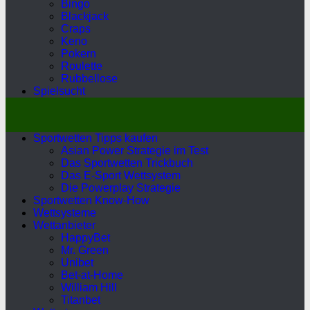
Bingo
Blackjack
Craps
Keno
Pokern
Roulette
Rubbellose
Spielsucht
Sportwetten Tipps kaufen
Asian Power Strategie im Test
Das Sportwetten Trickbuch
Das E-Sport Wettsystem
Die Powerplay Strategie
Sportwetten Know-How
Wettsysteme
Wettanbieter
HappyBet
Mr. Green
Unibet
Bet-at-Home
William Hill
Titanbet