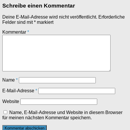
Schreibe einen Kommentar
Deine E-Mail-Adresse wird nicht veröffentlicht.
Erforderliche
Felder sind mit
*
markiert
Kommentar
*
Name
*
E-Mail-Adresse
*
Website
Name, E-Mail-Adresse und Website in diesem Browser
für meinen nächsten Kommentar speichern.