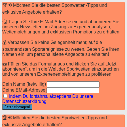
🏆📢 Möchten Sie die besten Sportwetten-Tipps und
exklusive Angebote erhalten?
🤔 Tragen Sie Ihre E-Mail-Adresse ein und abonnieren Sie
unseren Newsletter, um Zugang zu Expertenanalysen,
Wettempfehlungen und exklusiven Promotions zu erhalten.
💰 Verpassen Sie keine Gelegenheit mehr, auf die
spannendsten Sportereignisse zu wetten. Geben Sie Ihren
Namen ein, um personalisierte Angebote zu erhalten!
📧 Füllen Sie das Formular aus und klicken Sie auf „Jetzt
abonnieren“, um in die Welt der Sportwetten einzutauchen
und von unseren Expertenempfehlungen zu profitieren.
Dein Name (freiwillig)
Deine EMail-Adresse
Indem Du fortfährst, akzeptierst Du unsere
Datenschutzerklärung.
🏆📢 Möchten Sie die besten Sportwetten-Tipps und
exklusive Angebote erhalten?