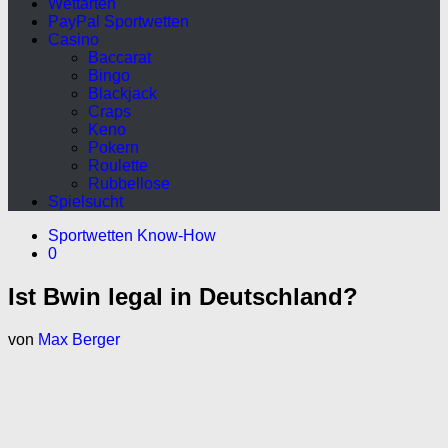
Wettarten
PayPal Sportwetten
Casino
Baccarat
Bingo
Blackjack
Craps
Keno
Pokern
Roulette
Rubbellose
Spielsucht
Sportwetten Know-How
0
Ist Bwin legal in Deutschland?
von
Max Berger