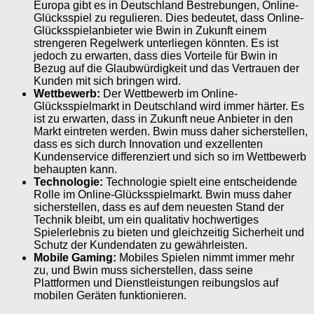
Europa gibt es in Deutschland Bestrebungen, Online-
Glücksspiel zu regulieren. Dies bedeutet, dass Online-
Glücksspielanbieter wie Bwin in Zukunft einem
strengeren Regelwerk unterliegen könnten. Es ist
jedoch zu erwarten, dass dies Vorteile für Bwin in
Bezug auf die Glaubwürdigkeit und das Vertrauen der
Kunden mit sich bringen wird.
Wettbewerb:
Der Wettbewerb im Online-
Glücksspielmarkt in Deutschland wird immer härter. Es
ist zu erwarten, dass in Zukunft neue Anbieter in den
Markt eintreten werden. Bwin muss daher sicherstellen,
dass es sich durch Innovation und exzellenten
Kundenservice differenziert und sich so im Wettbewerb
behaupten kann.
Technologie:
Technologie spielt eine entscheidende
Rolle im Online-Glücksspielmarkt. Bwin muss daher
sicherstellen, dass es auf dem neuesten Stand der
Technik bleibt, um ein qualitativ hochwertiges
Spielerlebnis zu bieten und gleichzeitig Sicherheit und
Schutz der Kundendaten zu gewährleisten.
Mobile Gaming:
Mobiles Spielen nimmt immer mehr
zu, und Bwin muss sicherstellen, dass seine
Plattformen und Dienstleistungen reibungslos auf
mobilen Geräten funktionieren.