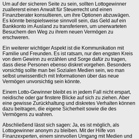
Um auf der sicheren Seite zu sein, sollten Lottogewinner
zuallererst einen Anwalt für Steuerrecht und einen
Finanzberater konsultieren, um ihre Optionen abzuwägen.
Es könnte beispielsweise sinnvoll sein, das Geld auf ein
Bankkonto im Ausland zu transferieren, um unerwarteten
Besuchern den Weg zu ihrem neuen Vermögen zu
erschweren.
Ein weiterer wichtiger Aspekt ist die Kommunikation mit
Familie und Freunden. Es ist ratsam, nur den engsten Kreis
von dem Gewinn zu erzählen und Sorge dafür zu tragen,
dass diese Personen ebenso diskret vorgehen. Besonders
vorsichtig sollte man bei Sozialen Medien sein, wo man
selbst unwissentlich mit Informationen über das neue
Vermögen unvorsichtig sein könnte.
Einem Lotto-Gewinner bleibt es in jedem Fall nicht erspart,
neidische oder gar finstere Blicke auf sich zu ziehen. Aber
eine gewisse Zurückhaltung und diskretes Verhalten können
dazu beitragen, die eigene Sicherheit sowie die des
Vermögens zu wahren.
Abschließend lässt sich sagen: Ja, es ist möglich, als
Lottogewinner anonym zu bleiben. Mit der Hilfe von
Finanzexperten, einem sinnvollen Umgang mit Medien und