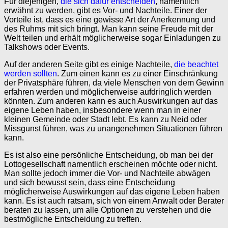
Für diejenigen,
die sich dafür entscheiden
, namentlich
erwähnt zu werden, gibt es Vor- und Nachteile. Einer der
Vorteile ist, dass es eine gewisse Art der Anerkennung und
des Ruhms mit sich bringt. Man kann seine Freude mit der
Welt teilen und erhält möglicherweise sogar Einladungen zu
Talkshows oder Events.
Auf der anderen Seite gibt es einige Nachteile,
die beachtet
werden sollten
. Zum einen kann es zu einer Einschränkung
der Privatsphäre führen, da viele Menschen von dem Gewinn
erfahren werden und möglicherweise aufdringlich werden
könnten. Zum anderen kann es auch Auswirkungen auf das
eigene Leben haben, insbesondere wenn man in einer
kleinen Gemeinde oder Stadt lebt. Es kann zu Neid oder
Missgunst führen, was zu unangenehmen Situationen führen
kann.
Es ist also eine persönliche Entscheidung, ob man bei der
Lottogesellschaft namentlich erscheinen möchte oder nicht.
Man sollte jedoch immer die Vor- und Nachteile abwägen
und sich bewusst sein, dass eine Entscheidung
möglicherweise Auswirkungen auf das eigene Leben haben
kann. Es ist auch ratsam, sich von einem Anwalt oder Berater
beraten zu lassen, um alle Optionen zu verstehen und die
bestmögliche Entscheidung zu treffen.