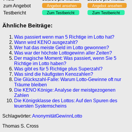
zum Angebot
Angebot ansehen
Angebot ansehen
Testbericht
Zum Testbericht
Zum Testbericht
Ähnliche Beiträge:
Was passiert wenn man 5 Richtige im Lotto hat?
Wann wird KENO ausgezahlt?
Wer hat das meiste Geld im Lotto gewonnen?
Was war der höchste Lottogewinn aller Zeiten?
Der magische Moment: Was passiert, wenn Sie 5
Richtige im Lotto haben?
Was gibt es für 5 Richtige plus Superzahl?
Was sind die häufigsten Kenozahlen?
Die Glückszahl-Falle: Warum Lotto-Gewinne oft nur
Träume bleiben
Die KENO Könige: Analyse der meistgezogenen
Zahlen
Die Königsklasse des Lottos: Auf den Spuren des
teuersten Systemscheins
Schlagwörter:
Anonymität
Gewinn
Lotto
Thomas S. Cross