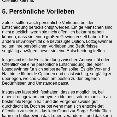
Öffentlichkeit hat.
5. Persönliche Vorlieben
Zuletzt sollten auch persönliche Vorlieben bei der
Entscheidung berücksichtigt werden. Einige Menschen sind
nicht glücklich, wenn sie nicht öffentlich bekannt geben
können, dass sie einen großen Gewinn erzielt haben. Für
andere ist Anonymität die bevorzugte Option. Lottogewinner
sollten ihre persönlichen Vorlieben und Bedürfnisse
sorgfältig abwägen, bevor sie eine Entscheidung treffen.
Insgesamt ist die Entscheidung zwischen Anonymität oder
Öffentlichkeit eine persönliche Entscheidung, die jeder
Lottogewinner für sich selbst treffen sollte. Es gibt Vor- und
Nachteile für beide Optionen und es ist wichtig, sorgfältig zu
überlegen, welche Option am besten zu den eigenen
Bedürfnissen und Umständen passt.
Insgesamt lässt sich festhalten, dass es möglich ist, bei
einem Lottogewinn anonym zu bleiben, sofern man sich an
bestimmte Regeln hält und die Vorgehensweise gut
durchdacht ist. Doch selbst wenn man sich entscheidet,
öffentlich zu sein, ist das kein Grund zur Sorge. Schließlich
kann ein Lottogewinn das Leben verändern – und das kann