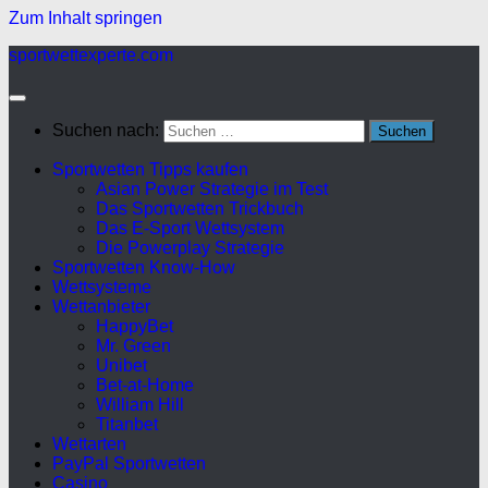
Zum Inhalt springen
sportwettexperte.com
Suchen nach:
Sportwetten Tipps kaufen
Asian Power Strategie im Test
Das Sportwetten Trickbuch
Das E-Sport Wettsystem
Die Powerplay Strategie
Sportwetten Know-How
Wettsysteme
Wettanbieter
HappyBet
Mr. Green
Unibet
Bet-at-Home
William Hill
Titanbet
Wettarten
PayPal Sportwetten
Casino