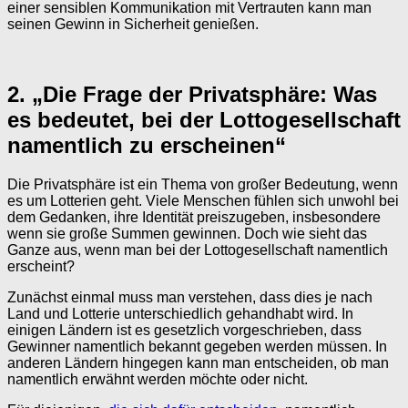
einer sensiblen Kommunikation mit Vertrauten kann man
seinen Gewinn in Sicherheit genießen.
2. „Die Frage der Privatsphäre: Was
es bedeutet, bei der Lottogesellschaft
namentlich zu erscheinen“
Die Privatsphäre ist ein Thema von großer Bedeutung, wenn
es um Lotterien geht. Viele Menschen fühlen sich unwohl bei
dem Gedanken, ihre Identität preiszugeben, insbesondere
wenn sie große Summen gewinnen. Doch wie sieht das
Ganze aus, wenn man bei der Lottogesellschaft namentlich
erscheint?
Zunächst einmal muss man verstehen, dass dies je nach
Land und Lotterie unterschiedlich gehandhabt wird. In
einigen Ländern ist es gesetzlich vorgeschrieben, dass
Gewinner namentlich bekannt gegeben werden müssen. In
anderen Ländern hingegen kann man entscheiden, ob man
namentlich erwähnt werden möchte oder nicht.