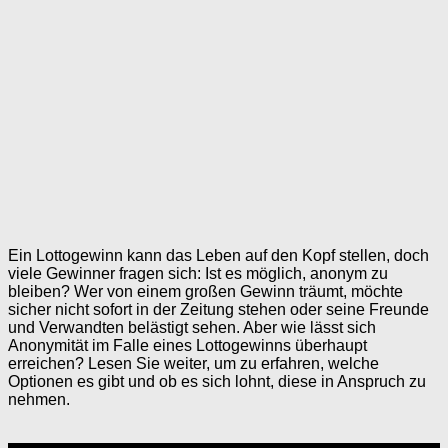
Ein Lottogewinn kann das Leben auf den Kopf stellen, doch
viele Gewinner fragen sich: Ist es möglich, anonym zu
bleiben? Wer von einem großen Gewinn träumt, möchte
sicher nicht sofort in der Zeitung stehen oder seine Freunde
und Verwandten belästigt sehen. Aber wie lässt sich
Anonymität im Falle eines Lottogewinns überhaupt
erreichen? Lesen Sie weiter, um zu erfahren, welche
Optionen es gibt und ob es sich lohnt, diese in Anspruch zu
nehmen.