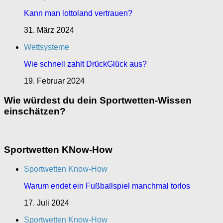
Kann man lottoland vertrauen?
31. März 2024
Wettsysteme
Wie schnell zahlt DrückGlück aus?
19. Februar 2024
Wie würdest du dein Sportwetten-Wissen
einschätzen?
Sportwetten KNow-How
Sportwetten Know-How
Warum endet ein Fußballspiel manchmal torlos
17. Juli 2024
Sportwetten Know-How