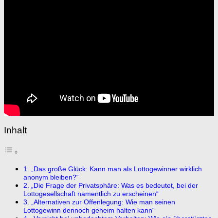
Inhalt
1. „Das große Glück: Kann man als Lottogewinner wirklich
anonym bleiben?“
2. „Die Frage der Privatsphäre: Was es bedeutet, bei der
Lottogesellschaft namentlich zu erscheinen“
3. „Alternativen zur Offenlegung: Wie man seinen
Lottogewinn dennoch geheim halten kann“