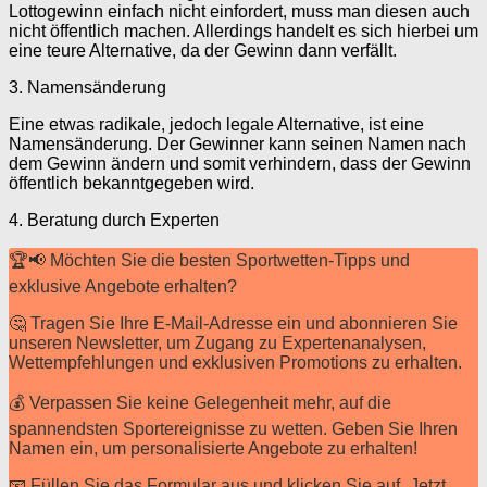
Lottogewinn einfach nicht einfordert, muss man diesen auch
nicht öffentlich machen. Allerdings handelt es sich hierbei um
eine teure Alternative, da der Gewinn dann verfällt.
3. Namensänderung
Eine etwas radikale, jedoch legale Alternative, ist eine
Namensänderung. Der Gewinner kann seinen Namen nach
dem Gewinn ändern und somit verhindern, dass der Gewinn
öffentlich bekanntgegeben wird.
4. Beratung durch Experten
🏆📢 Möchten Sie die besten Sportwetten-Tipps und
exklusive Angebote erhalten?
🤔 Tragen Sie Ihre E-Mail-Adresse ein und abonnieren Sie
unseren Newsletter, um Zugang zu Expertenanalysen,
Wettempfehlungen und exklusiven Promotions zu erhalten.
💰 Verpassen Sie keine Gelegenheit mehr, auf die
spannendsten Sportereignisse zu wetten. Geben Sie Ihren
Namen ein, um personalisierte Angebote zu erhalten!
📧 Füllen Sie das Formular aus und klicken Sie auf „Jetzt