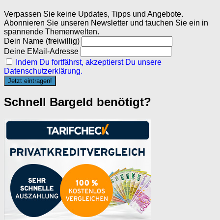
Verpassen Sie keine Updates, Tipps und Angebote.
Abonnieren Sie unseren Newsletter und tauchen Sie ein in
spannende Themenwelten.
Dein Name (freiwillig)
Deine EMail-Adresse
Indem Du fortfährst, akzeptierst Du unsere
Datenschutzerklärung.
Schnell Bargeld benötigt?