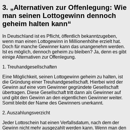
3. „Alternativen zur Offenlegung: Wie
man seinen Lottogewinn dennoch
geheim halten kann“
In Deutschland ist es Pflicht, öffentlich bekanntzugeben,
wenn man einen Lottogewinn in Millionenhöhe erzielt hat.
Doch für manche Gewinner kann das unangenehm werden.
Ist es möglich, dennoch geheim zu bleiben? Ja, denn es gibt
einige Alternativen zur Offenlegung.
1. Treuhandgesellschaften
Eine Möglichkeit, seinen Lottogewinn geheim zu halten, ist
die Gründung einer Treuhandgesellschaft. Hierbei wird der
Gewinn auf eine vom Gewinner gegründete Gesellschaft
übertragen. Diese Gesellschaft tritt dann als Gewinner auf
und gibt den Gewinn an den eigentlichen Gewinner weiter.
Somit bleibt der Name des Gewinners unerkannt.
2. Auszahlungsverzicht
Jeder Lottoschein hat einen Verfallsdatum, nach dem der
Gewinn nicht mehr ausgezahlt werden kann. Wenn man den