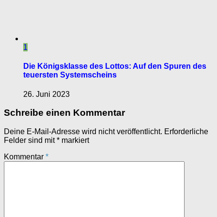
1
Die Königsklasse des Lottos: Auf den Spuren des
teuersten Systemscheins
26. Juni 2023
Schreibe einen Kommentar
Deine E-Mail-Adresse wird nicht veröffentlicht.
Erforderliche
Felder sind mit
*
markiert
Kommentar
*