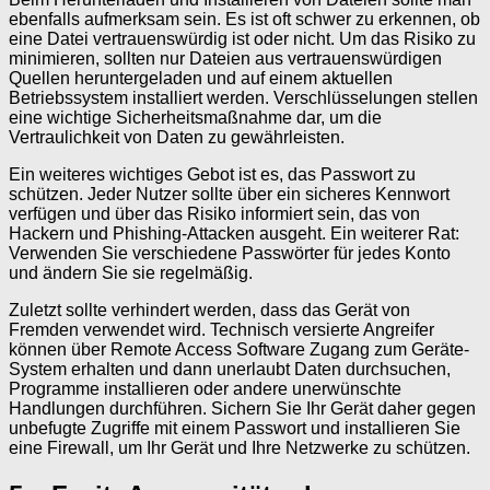
ebenfalls aufmerksam sein. Es ist oft schwer zu erkennen, ob
eine Datei vertrauenswürdig ist oder nicht. Um das Risiko zu
minimieren, sollten nur Dateien aus vertrauenswürdigen
Quellen heruntergeladen und auf einem aktuellen
Betriebssystem installiert werden. Verschlüsselungen stellen
eine wichtige Sicherheitsmaßnahme dar, um die
Vertraulichkeit von Daten zu gewährleisten.
Ein weiteres wichtiges Gebot ist es, das Passwort zu
schützen. Jeder Nutzer sollte über ein sicheres Kennwort
verfügen und über das Risiko informiert sein, das von
Hackern und Phishing-Attacken ausgeht. Ein weiterer Rat:
Verwenden Sie verschiedene Passwörter für jedes Konto
und ändern Sie sie regelmäßig.
Zuletzt sollte verhindert werden, dass das Gerät von
Fremden verwendet wird. Technisch versierte Angreifer
können über Remote Access Software Zugang zum Geräte-
System erhalten und dann unerlaubt Daten durchsuchen,
Programme installieren oder andere unerwünschte
Handlungen durchführen. Sichern Sie Ihr Gerät daher gegen
unbefugte Zugriffe mit einem Passwort und installieren Sie
eine Firewall, um Ihr Gerät und Ihre Netzwerke zu schützen.