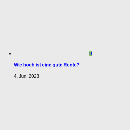
0
Wie hoch ist eine gute Rente?
4. Juni 2023