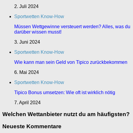
2. Juli 2024
Sportwetten Know-How
Müssen Wettgewinne versteuert werden? Alles, was du
darüber wissen musst!
3. Juni 2024
Sportwetten Know-How
Wie kann man sein Geld von Tipico zurückbekommen
6. Mai 2024
Sportwetten Know-How
Tipico Bonus umsetzen: Wie oft ist wirklich nötig
7. April 2024
Welchen Wettanbieter nutzt du am häufigsten?
Neueste Kommentare