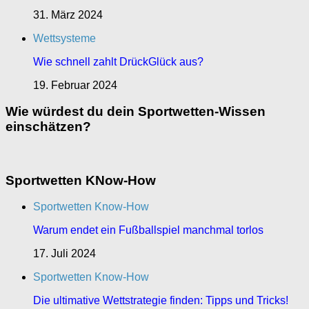
31. März 2024
Wettsysteme
Wie schnell zahlt DrückGlück aus?
19. Februar 2024
Wie würdest du dein Sportwetten-Wissen
einschätzen?
Sportwetten KNow-How
Sportwetten Know-How
Warum endet ein Fußballspiel manchmal torlos
17. Juli 2024
Sportwetten Know-How
Die ultimative Wettstrategie finden: Tipps und Tricks!