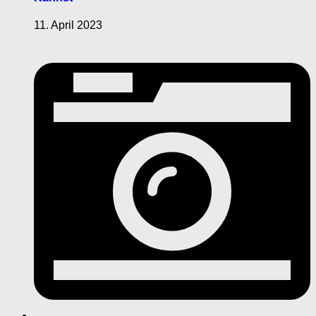
11. April 2023