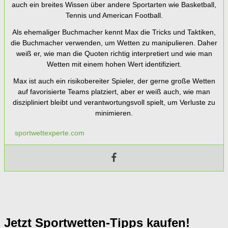
auch ein breites Wissen über andere Sportarten wie Basketball,
Tennis und American Football.
Als ehemaliger Buchmacher kennt Max die Tricks und Taktiken,
die Buchmacher verwenden, um Wetten zu manipulieren. Daher
weiß er, wie man die Quoten richtig interpretiert und wie man
Wetten mit einem hohen Wert identifiziert.
Max ist auch ein risikobereiter Spieler, der gerne große Wetten
auf favorisierte Teams platziert, aber er weiß auch, wie man
diszipliniert bleibt und verantwortungsvoll spielt, um Verluste zu
minimieren.
sportwettexperte.com
Jetzt Sportwetten-Tipps kaufen!