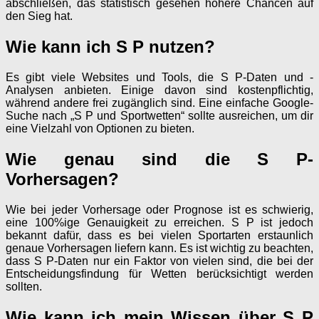
abschließen, das statistisch gesehen höhere Chancen auf
den Sieg hat.
Wie kann ich S P nutzen?
Es gibt viele Websites und Tools, die S P-Daten und -
Analysen anbieten. Einige davon sind kostenpflichtig,
während andere frei zugänglich sind. Eine einfache Google-
Suche nach „S P und Sportwetten“ sollte ausreichen, um dir
eine Vielzahl von Optionen zu bieten.
Wie genau sind die S P-
Vorhersagen?
Wie bei jeder Vorhersage oder Prognose ist es schwierig,
eine 100%ige Genauigkeit zu erreichen. S P ist jedoch
bekannt dafür, dass es bei vielen Sportarten erstaunlich
genaue Vorhersagen liefern kann. Es ist wichtig zu beachten,
dass S P-Daten nur ein Faktor von vielen sind, die bei der
Entscheidungsfindung für Wetten berücksichtigt werden
sollten.
Wie kann ich mein Wissen über S P