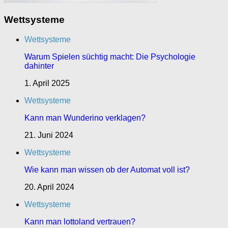
Wettsysteme
Wettsysteme
Warum Spielen süchtig macht: Die Psychologie
dahinter
1. April 2025
Wettsysteme
Kann man Wunderino verklagen?
21. Juni 2024
Wettsysteme
Wie kann man wissen ob der Automat voll ist?
20. April 2024
Wettsysteme
Kann man lottoland vertrauen?