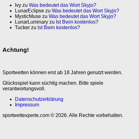
Ivy
zu
Was bedeutet das Wort Skyjo?
LunarEclipse
zu
Was bedeutet das Wort Skyjo?
MysticMuse
zu
Was bedeutet das Wort Skyjo?
LunarLuminary
zu
Ist Bwin kostenlos?
Tucker
zu
Ist Bwin kostenlos?
Achtung!
Sportwetten können erst ab 18 Jahren genutzt werden.
Glücksspiel kann süchtig machen. Bitte spiele
verantwortungsvoll.
Datenschutzerklärung
Impressum
sportwettexperte.com © 2026. Alle Rechte vorbehalten.