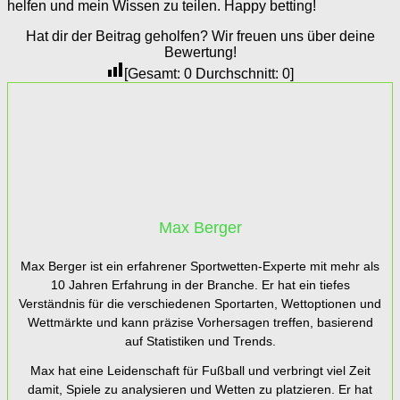
helfen und mein Wissen zu teilen. Happy betting!
Hat dir der Beitrag geholfen? Wir freuen uns über deine
Bewertung!
[Gesamt:
0
Durchschnitt:
0
]
Max Berger
Max Berger ist ein erfahrener Sportwetten-Experte mit mehr als
10 Jahren Erfahrung in der Branche. Er hat ein tiefes
Verständnis für die verschiedenen Sportarten, Wettoptionen und
Wettmärkte und kann präzise Vorhersagen treffen, basierend
auf Statistiken und Trends.
Max hat eine Leidenschaft für Fußball und verbringt viel Zeit
damit, Spiele zu analysieren und Wetten zu platzieren. Er hat