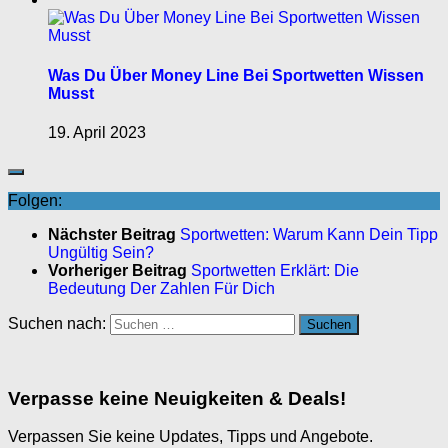
Was Du Über Money Line Bei Sportwetten Wissen
Musst
19. April 2023
Folgen:
Nächster Beitrag
Sportwetten: Warum Kann Dein Tipp
Ungültig Sein?
Vorheriger Beitrag
Sportwetten Erklärt: Die
Bedeutung Der Zahlen Für Dich
Suchen nach:
Verpasse keine Neuigkeiten & Deals!
Verpassen Sie keine Updates, Tipps und Angebote.