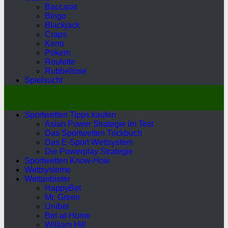
Baccarat
Bingo
Blackjack
Craps
Keno
Pokern
Roulette
Rubbellose
Spielsucht
Sportwetten Tipps kaufen
Asian Power Strategie im Test
Das Sportwetten Trickbuch
Das E-Sport Wettsystem
Die Powerplay Strategie
Sportwetten Know-How
Wettsysteme
Wettanbieter
HappyBet
Mr. Green
Unibet
Bet-at-Home
William Hill