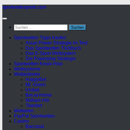
Zum
sportwettexperte.com
Inhalt
springen
Suchen
nach:
Sportwetten Tipps kaufen
Asian Power Strategie im Test
Das Sportwetten Trickbuch
Das E-Sport Wettsystem
Die Powerplay Strategie
Sportwetten Know-How
Wettsysteme
Wettanbieter
HappyBet
Mr. Green
Unibet
Bet-at-Home
William Hill
Titanbet
Wettarten
PayPal Sportwetten
Casino
Baccarat