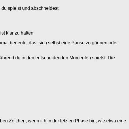
e du spielst und abschneidest.
⁢ klar zu ‌halten.
nchmal bedeutet das, sich selbst eine Pause zu gönnen oder
während du‍ in den entscheidenden Momenten spielst. ⁣Die
eben Zeichen, wenn ich ⁤in der letzten Phase bin, wie etwa eine