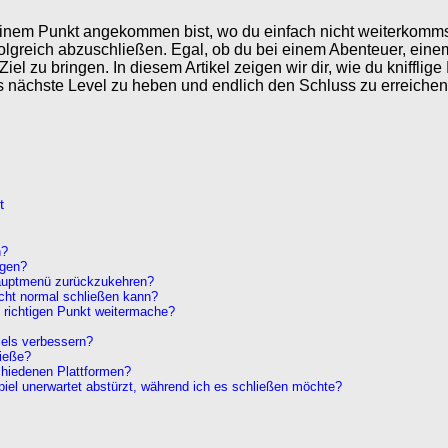
inem ⁣Punkt angekommen bist, wo du einfach nicht weiterkommst?
folgreich abzuschließen. Egal, ob du bei ⁢einem Abenteuer, einem 
el zu bringen. In diesem Artikel zeigen ‍wir dir, wie du knifflige
as nächste ⁤Level zu heben und endlich den ⁤Schluss zu erreichen
t
n?
igen?
 Hauptmenü zurückzukehren?
cht normal‌ schließen⁢ kann?
 richtigen Punkt ⁤weitermache?
iels verbessern?
ließe?
schiedenen Plattformen?
piel​ unerwartet abstürzt, ⁢während ich es ‌schließen​ möchte?