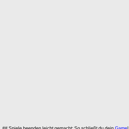
## Spiele ‌beenden leicht gemacht: So schließt​ du dein
Game
!