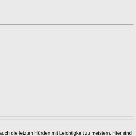
 auch die letzten Hürden mit Leichtigkeit zu meistern. Hier sind