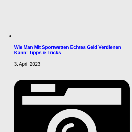
Wie Man Mit Sportwetten Echtes Geld Verdienen
Kann: Tipps & Tricks
3. April 2023