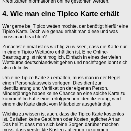
Kreditkarteninformationen online gestohlen werden.
4. Wie man eine Tipico Karte erhält
Wer gerne bei Tipico wetten möchte, der benötigt hierfür eine
Tipico Karte. Doch wie genau erhält man diese und was
muss man beachten?
Zunächst einmal ist es wichtig zu wissen, dass die Karte nur
in einem Tipico Wettbüro erhältlich ist. Eine Online-
Beantragung ist nicht möglich. Einfach in eines der vielen
Wettbüros deutschlandweit gehen und nachfragen lohnt sich
also definitiv.
Um eine Tipico Karte zu erhalten, muss man in der Regel
einen Personalausweis vorlegen. Dies dient zur
Identifizierung und Verifikation der eigenen Person.
Minderjährige haben keine Chance an eine solche Karte zu
kommen! Im Falle einer erfolgreichen Identifizierung, wird
einem die Karte direkt vom Mitarbeiter ausgehändigt.
Wichtig zu wissen ist auch, dass die Tipico Karte kostenlos
ist. Es fallen keine Gebühren oder Kosten jeglicher Art an.
Das heißt, dass man sich keine Sorgen darüber machen
muss, dass versteckte Kosten auf einen zukommen.