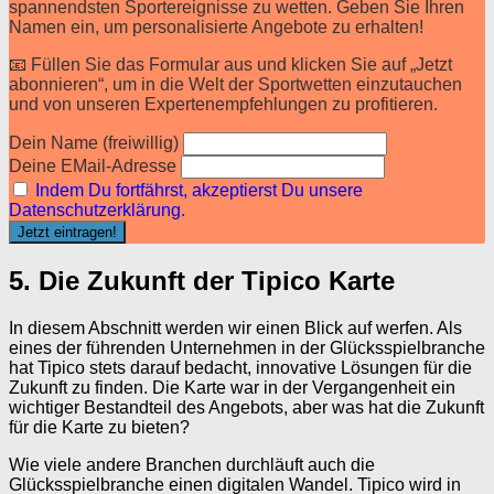
spannendsten Sportereignisse zu wetten. Geben Sie Ihren
Namen ein, um personalisierte Angebote zu erhalten!
📧 Füllen Sie das Formular aus und klicken Sie auf „Jetzt
abonnieren“, um in die Welt der Sportwetten einzutauchen
und von unseren Expertenempfehlungen zu profitieren.
Dein Name (freiwillig)
Deine EMail-Adresse
Indem Du fortfährst, akzeptierst Du unsere
Datenschutzerklärung.
5. Die Zukunft der Tipico Karte
In diesem Abschnitt werden wir einen Blick auf werfen. Als
eines der führenden Unternehmen in der Glücksspielbranche
hat Tipico stets darauf bedacht, innovative Lösungen für die
Zukunft zu finden. Die Karte war in der Vergangenheit ein
wichtiger Bestandteil des Angebots, aber was hat die Zukunft
für die Karte zu bieten?
Wie viele andere Branchen durchläuft auch die
Glücksspielbranche einen digitalen Wandel. Tipico wird in