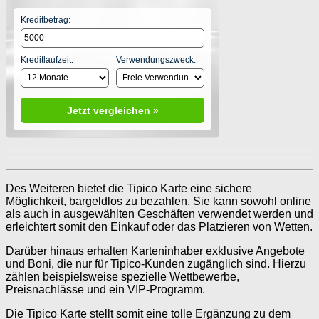
Kreditbetrag:
Kreditlaufzeit:
Verwendungszweck:
Jetzt vergleichen »
Des Weiteren bietet die Tipico Karte eine sichere
Möglichkeit, bargeldlos zu bezahlen. Sie kann sowohl online
als auch in ausgewählten Geschäften verwendet werden und
erleichtert somit den Einkauf oder das Platzieren von Wetten.
Darüber hinaus erhalten Karteninhaber exklusive Angebote
und Boni, die nur für Tipico-Kunden zugänglich sind. Hierzu
zählen beispielsweise spezielle Wettbewerbe,
Preisnachlässe und ein VIP-Programm.
Die Tipico Karte stellt somit eine tolle Ergänzung zu dem