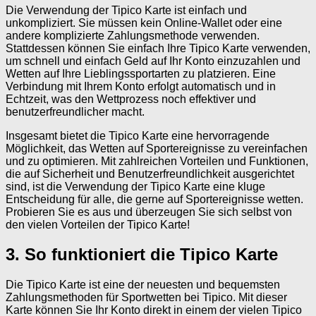
Die Verwendung der Tipico Karte ist einfach und
unkompliziert. Sie müssen kein Online-Wallet oder eine
andere komplizierte Zahlungsmethode verwenden.
Stattdessen können Sie einfach Ihre Tipico Karte verwenden,
um schnell und einfach Geld auf Ihr Konto einzuzahlen und
Wetten auf Ihre Lieblingssportarten zu platzieren. Eine
Verbindung mit Ihrem Konto erfolgt automatisch und in
Echtzeit, was den Wettprozess noch effektiver und
benutzerfreundlicher macht.
Insgesamt bietet die Tipico Karte eine hervorragende
Möglichkeit, das Wetten auf Sportereignisse zu vereinfachen
und zu optimieren. Mit zahlreichen Vorteilen und Funktionen,
die auf Sicherheit und Benutzerfreundlichkeit ausgerichtet
sind, ist die Verwendung der Tipico Karte eine kluge
Entscheidung für alle, die gerne auf Sportereignisse wetten.
Probieren Sie es aus und überzeugen Sie sich selbst von
den vielen Vorteilen der Tipico Karte!
3. So funktioniert die Tipico Karte
Die Tipico Karte ist eine der neuesten und bequemsten
Zahlungsmethoden für Sportwetten bei Tipico. Mit dieser
Karte können Sie Ihr Konto direkt in einem der vielen Tipico