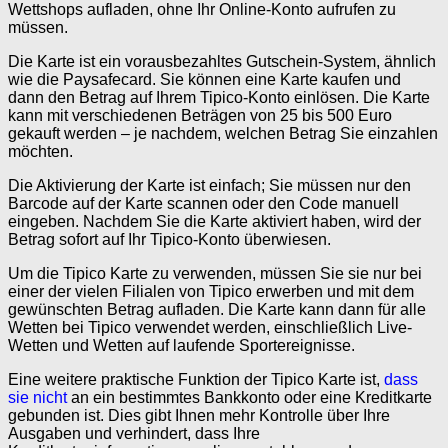
Wettshops aufladen, ohne Ihr Online-Konto aufrufen zu
müssen.
Die Karte ist ein vorausbezahltes Gutschein-System, ähnlich
wie die Paysafecard. Sie können eine Karte kaufen und
dann den Betrag auf Ihrem Tipico-Konto einlösen. Die Karte
kann mit verschiedenen Beträgen von 25 bis 500 Euro
gekauft werden – je nachdem, welchen Betrag Sie einzahlen
möchten.
Die Aktivierung der Karte ist einfach; Sie müssen nur den
Barcode auf der Karte scannen oder den Code manuell
eingeben. Nachdem Sie die Karte aktiviert haben, wird der
Betrag sofort auf Ihr Tipico-Konto überwiesen.
Um die Tipico Karte zu verwenden, müssen Sie sie nur bei
einer der vielen Filialen von Tipico erwerben und mit dem
gewünschten Betrag aufladen. Die Karte kann dann für alle
Wetten bei Tipico verwendet werden, einschließlich Live-
Wetten und Wetten auf laufende Sportereignisse.
Eine weitere praktische Funktion der Tipico Karte ist,
dass
sie nicht
an ein bestimmtes Bankkonto oder eine Kreditkarte
gebunden ist. Dies gibt Ihnen mehr Kontrolle über Ihre
Ausgaben und verhindert, dass Ihre