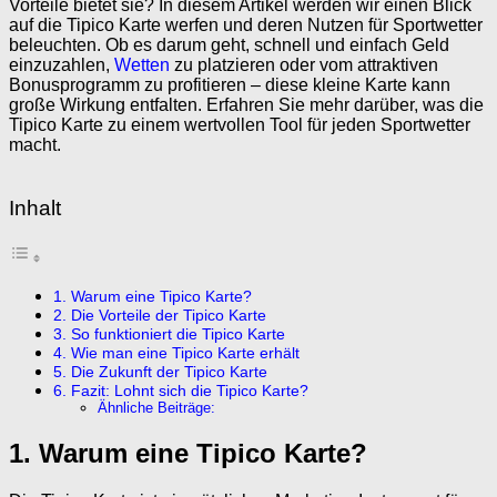
Vorteile bietet sie? In diesem Artikel werden wir einen Blick
auf die Tipico Karte werfen und deren Nutzen für Sportwetter
beleuchten. Ob es darum geht, schnell und einfach Geld
einzuzahlen,
Wetten
zu platzieren oder vom attraktiven
Bonusprogramm zu profitieren – diese kleine Karte kann
große Wirkung entfalten. Erfahren Sie mehr darüber, was die
Tipico Karte zu einem wertvollen Tool für jeden Sportwetter
macht.
Inhalt
1. Warum eine Tipico Karte?
2. Die Vorteile der Tipico Karte
3. So funktioniert die Tipico Karte
4. Wie man eine Tipico Karte erhält
5. Die Zukunft der Tipico Karte
6. Fazit: Lohnt sich die Tipico Karte?
Ähnliche Beiträge:
1. Warum eine Tipico Karte?