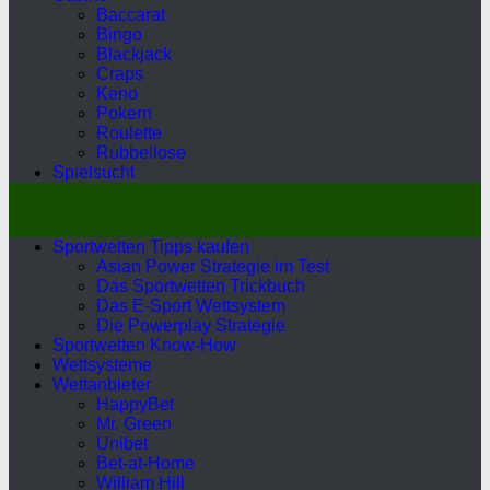
Baccarat
Bingo
Blackjack
Craps
Keno
Pokern
Roulette
Rubbellose
Spielsucht
Sportwetten Tipps kaufen
Asian Power Strategie im Test
Das Sportwetten Trickbuch
Das E-Sport Wettsystem
Die Powerplay Strategie
Sportwetten Know-How
Wettsysteme
Wettanbieter
HappyBet
Mr. Green
Unibet
Bet-at-Home
William Hill