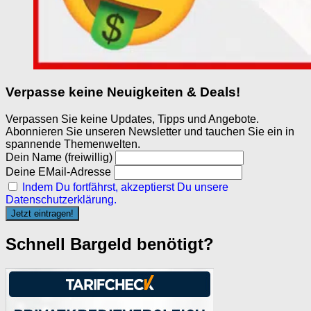
Verpasse keine Neuigkeiten & Deals!
Verpassen Sie keine Updates, Tipps und Angebote.
Abonnieren Sie unseren Newsletter und tauchen Sie ein in
spannende Themenwelten.
Dein Name (freiwillig)
Deine EMail-Adresse
Indem Du fortfährst, akzeptierst Du unsere
Datenschutzerklärung.
Schnell Bargeld benötigt?