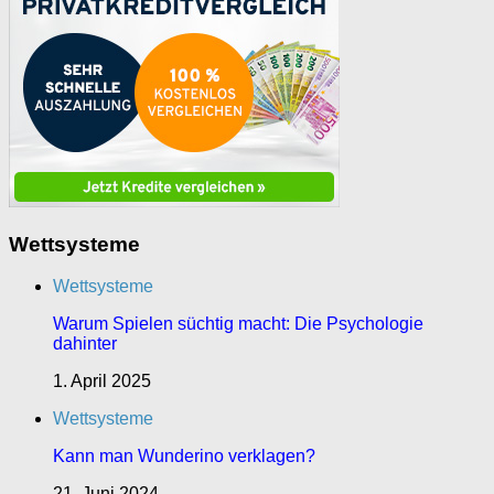
Wettsysteme
Wettsysteme
Warum Spielen süchtig macht: Die Psychologie
dahinter
1. April 2025
Wettsysteme
Kann man Wunderino verklagen?
21. Juni 2024