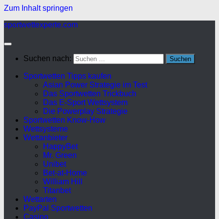
Zum Inhalt springen
sportwettexperte.com
Suchen nach:
Sportwetten Tipps kaufen
Asian Power Strategie im Test
Das Sportwetten Trickbuch
Das E-Sport Wettsystem
Die Powerplay Strategie
Sportwetten Know-How
Wettsysteme
Wettanbieter
HappyBet
Mr. Green
Unibet
Bet-at-Home
William Hill
Titanbet
Wettarten
PayPal Sportwetten
Casino