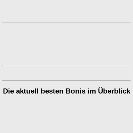
Die aktuell besten Bonis im Überblick