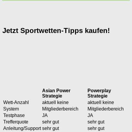
Jetzt Sportwetten-Tipps kaufen!
Asian Power
Powerplay
Strategie
Strategie
Wett-Anzahl
aktuell keine
aktuell keine
System
Mitgliederbereich
Mitgliederbereich
Testphase
JA
JA
Trefferquote
sehr gut
sehr gut
Anleitung/Support
sehr gut
sehr gut