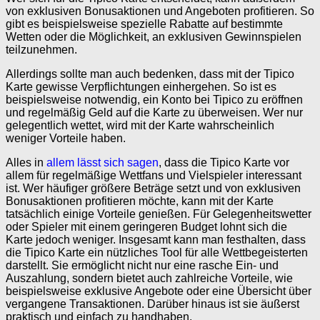
von exklusiven Bonusaktionen und Angeboten profitieren. So
gibt es beispielsweise spezielle Rabatte auf bestimmte
Wetten oder die Möglichkeit, an exklusiven Gewinnspielen
teilzunehmen.
Allerdings sollte man auch bedenken, dass mit der Tipico
Karte gewisse Verpflichtungen einhergehen. So ist es
beispielsweise notwendig, ein Konto bei Tipico zu eröffnen
und regelmäßig Geld auf die Karte zu überweisen. Wer nur
gelegentlich wettet, wird mit der Karte wahrscheinlich
weniger Vorteile haben.
Alles in
allem lässt sich sagen
, dass die Tipico Karte vor
allem für regelmäßige Wettfans und Vielspieler interessant
ist. Wer häufiger größere Beträge setzt und von exklusiven
Bonusaktionen profitieren möchte, kann mit der Karte
tatsächlich einige Vorteile genießen. Für Gelegenheitswetter
oder Spieler mit einem geringeren Budget lohnt sich die
Karte jedoch weniger. Insgesamt kann man festhalten, dass
die Tipico Karte ein nützliches Tool für alle Wettbegeisterten
darstellt. Sie ermöglicht nicht nur eine rasche Ein- und
Auszahlung, sondern bietet auch zahlreiche Vorteile, wie
beispielsweise exklusive Angebote oder eine Übersicht über
vergangene Transaktionen. Darüber hinaus ist sie äußerst
praktisch und einfach zu handhaben.