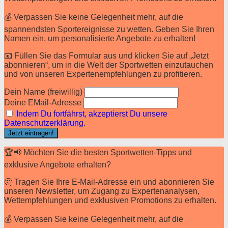
💰 Verpassen Sie keine Gelegenheit mehr, auf die
spannendsten Sportereignisse zu wetten. Geben Sie Ihren
Namen ein, um personalisierte Angebote zu erhalten!
📧 Füllen Sie das Formular aus und klicken Sie auf „Jetzt
abonnieren“, um in die Welt der Sportwetten einzutauchen
und von unseren Expertenempfehlungen zu profitieren.
Dein Name (freiwillig)
Deine EMail-Adresse
Indem Du fortfährst, akzeptierst Du unsere
Datenschutzerklärung.
🏆📢 Möchten Sie die besten Sportwetten-Tipps und
exklusive Angebote erhalten?
🤔 Tragen Sie Ihre E-Mail-Adresse ein und abonnieren Sie
unseren Newsletter, um Zugang zu Expertenanalysen,
Wettempfehlungen und exklusiven Promotions zu erhalten.
💰 Verpassen Sie keine Gelegenheit mehr, auf die