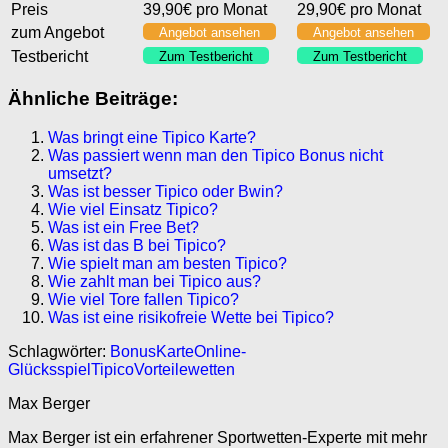
Preis
39,90€ pro Monat
29,90€ pro Monat
zum Angebot
Angebot ansehen
Angebot ansehen
Testbericht
Zum Testbericht
Zum Testbericht
Ähnliche Beiträge:
Was bringt eine Tipico Karte?
Was passiert wenn man den Tipico Bonus nicht
umsetzt?
Was ist besser Tipico oder Bwin?
Wie viel Einsatz Tipico?
Was ist ein Free Bet?
Was ist das B bei Tipico?
Wie spielt man am besten Tipico?
Wie zahlt man bei Tipico aus?
Wie viel Tore fallen Tipico?
Was ist eine risikofreie Wette bei Tipico?
Schlagwörter:
Bonus
Karte
Online-
Glücksspiel
Tipico
Vorteile
wetten
Max Berger
Max Berger ist ein erfahrener Sportwetten-Experte mit mehr