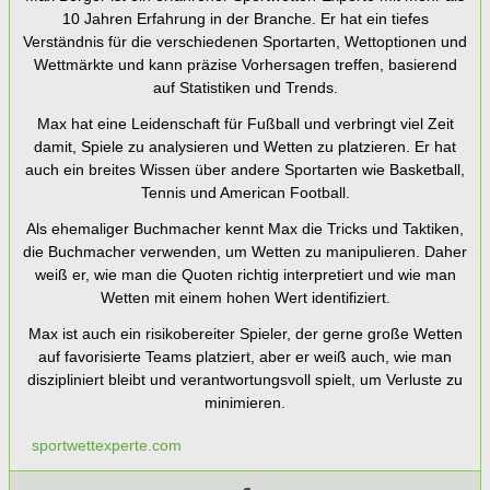
10 Jahren Erfahrung in der Branche. Er hat ein tiefes
Verständnis für die verschiedenen Sportarten, Wettoptionen und
Wettmärkte und kann präzise Vorhersagen treffen, basierend
auf Statistiken und Trends.
Max hat eine Leidenschaft für Fußball und verbringt viel Zeit
damit, Spiele zu analysieren und Wetten zu platzieren. Er hat
auch ein breites Wissen über andere Sportarten wie Basketball,
Tennis und American Football.
Als ehemaliger Buchmacher kennt Max die Tricks und Taktiken,
die Buchmacher verwenden, um Wetten zu manipulieren. Daher
weiß er, wie man die Quoten richtig interpretiert und wie man
Wetten mit einem hohen Wert identifiziert.
Max ist auch ein risikobereiter Spieler, der gerne große Wetten
auf favorisierte Teams platziert, aber er weiß auch, wie man
diszipliniert bleibt und verantwortungsvoll spielt, um Verluste zu
minimieren.
sportwettexperte.com