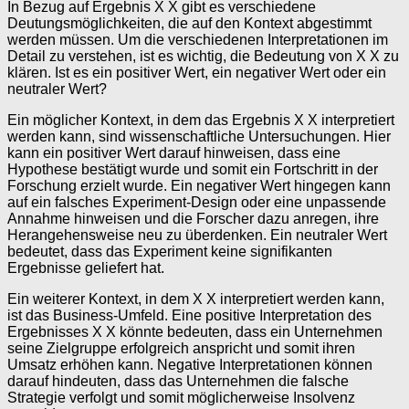
In Bezug auf Ergebnis X X gibt es verschiedene
Deutungsmöglichkeiten, die auf den Kontext abgestimmt
werden müssen. Um die verschiedenen Interpretationen im
Detail zu verstehen, ist es wichtig, die Bedeutung von X X zu
klären. Ist es ein positiver Wert, ein negativer Wert oder ein
neutraler Wert?
Ein möglicher Kontext, in dem das Ergebnis X X interpretiert
werden kann, sind wissenschaftliche Untersuchungen. Hier
kann ein positiver Wert darauf hinweisen, dass eine
Hypothese bestätigt wurde und somit ein Fortschritt in der
Forschung erzielt wurde. Ein negativer Wert hingegen kann
auf ein falsches Experiment-Design oder eine unpassende
Annahme hinweisen und die Forscher dazu anregen, ihre
Herangehensweise neu zu überdenken. Ein neutraler Wert
bedeutet, dass das Experiment keine signifikanten
Ergebnisse geliefert hat.
Ein weiterer Kontext, in dem X X interpretiert werden kann,
ist das Business-Umfeld. Eine positive Interpretation des
Ergebnisses X X könnte bedeuten, dass ein Unternehmen
seine Zielgruppe erfolgreich anspricht und somit ihren
Umsatz erhöhen kann. Negative Interpretationen können
darauf hindeuten, dass das Unternehmen die falsche
Strategie verfolgt und somit möglicherweise Insolvenz