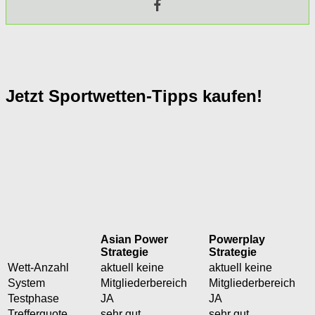
Jetzt Sportwetten-Tipps kaufen!
Asian Power
Powerplay
Strategie
Strategie
Wett-Anzahl
aktuell keine
aktuell keine
System
Mitgliederbereich
Mitgliederbereich
Testphase
JA
JA
Trefferquote
sehr gut
sehr gut