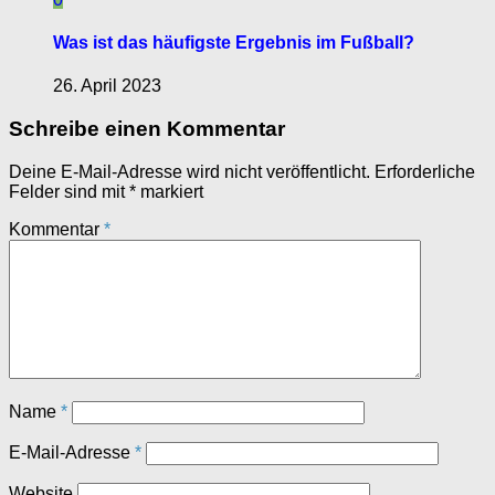
Was ist das häufigste Ergebnis im Fußball?
26. April 2023
Schreibe einen Kommentar
Deine E-Mail-Adresse wird nicht veröffentlicht.
Erforderliche
Felder sind mit
*
markiert
Kommentar
*
Name
*
E-Mail-Adresse
*
Website