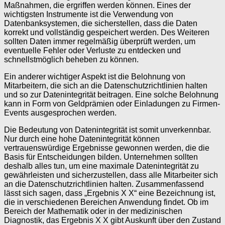
Maßnahmen, die ergriffen werden können. Eines der
wichtigsten Instrumente ist die Verwendung von
Datenbanksystemen, die sicherstellen, dass die Daten
korrekt und vollständig gespeichert werden. Des Weiteren
sollten Daten immer regelmäßig überprüft werden, um
eventuelle Fehler oder Verluste zu entdecken und
schnellstmöglich beheben zu können.
Ein anderer wichtiger Aspekt ist die Belohnung von
Mitarbeitern, die sich an die Datenschutzrichtlinien halten
und so zur Datenintegrität beitragen. Eine solche Belohnung
kann in Form von Geldprämien oder Einladungen zu Firmen-
Events ausgesprochen werden.
Die Bedeutung von Datenintegrität ist somit unverkennbar.
Nur durch eine hohe Datenintegrität können
vertrauenswürdige Ergebnisse gewonnen werden, die die
Basis für Entscheidungen bilden. Unternehmen sollten
deshalb alles tun, um eine maximale Datenintegrität zu
gewährleisten und sicherzustellen, dass alle Mitarbeiter sich
an die Datenschutzrichtlinien halten. Zusammenfassend
lässt sich sagen, dass „Ergebnis X X“ eine Bezeichnung ist,
die in verschiedenen Bereichen Anwendung findet. Ob im
Bereich der Mathematik oder in der medizinischen
Diagnostik, das Ergebnis X X gibt Auskunft über den Zustand