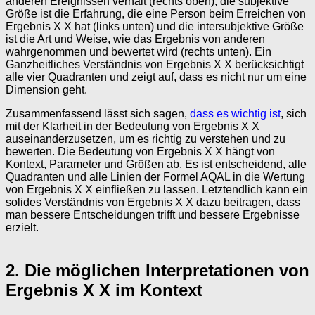
anderen Ereignissen verhält (rechts oben), die subjektive
Größe ist die Erfahrung, die eine Person beim Erreichen von
Ergebnis X X hat (links unten) und die intersubjektive Größe
ist die Art und Weise, wie das Ergebnis von anderen
wahrgenommen und bewertet wird (rechts unten). Ein
Ganzheitliches Verständnis von Ergebnis X X berücksichtigt
alle vier Quadranten und zeigt auf, dass es nicht nur um eine
Dimension geht.
Zusammenfassend lässt sich sagen,
dass es wichtig ist
, sich
mit der Klarheit in der Bedeutung von Ergebnis X X
auseinanderzusetzen, um es richtig zu verstehen und zu
bewerten. Die Bedeutung von Ergebnis X X hängt von
Kontext, Parameter und Größen ab. Es ist entscheidend, alle
Quadranten und alle Linien der Formel AQAL in die Wertung
von Ergebnis X X einfließen zu lassen. Letztendlich kann ein
solides Verständnis von Ergebnis X X dazu beitragen, dass
man bessere Entscheidungen trifft und bessere Ergebnisse
erzielt.
2. Die möglichen Interpretationen von
Ergebnis X X im Kontext