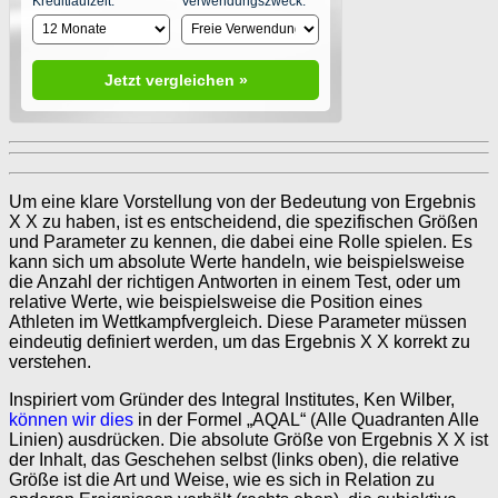
Kreditlaufzeit:
Verwendungszweck:
Jetzt vergleichen »
Um eine klare Vorstellung von der Bedeutung von Ergebnis
X X zu haben, ist es entscheidend, die spezifischen Größen
und Parameter zu kennen, die dabei eine Rolle spielen. Es
kann sich um absolute Werte handeln, wie beispielsweise
die Anzahl der richtigen Antworten in einem Test, oder um
relative Werte, wie beispielsweise die Position eines
Athleten im Wettkampfvergleich. Diese Parameter müssen
eindeutig definiert werden, um das Ergebnis X X korrekt zu
verstehen.
Inspiriert vom Gründer des Integral Institutes, Ken Wilber,
können wir dies
in der Formel „AQAL“ (Alle Quadranten Alle
Linien) ausdrücken. Die absolute Größe von Ergebnis X X ist
der Inhalt, das Geschehen selbst (links oben), die relative
Größe ist die Art und Weise, wie es sich in Relation zu