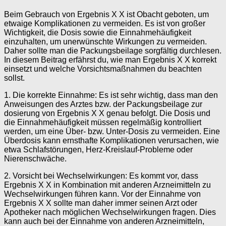
Beim Gebrauch von Ergebnis X X ist Obacht geboten, um
etwaige Komplikationen zu vermeiden. Es ist von großer
Wichtigkeit, die Dosis sowie die Einnahmehäufigkeit
einzuhalten, um unerwünschte Wirkungen zu vermeiden.
Daher sollte man die Packungsbeilage sorgfältig durchlesen.
In diesem Beitrag erfährst du, wie man Ergebnis X X korrekt
einsetzt und welche Vorsichtsmaßnahmen du beachten
sollst.
1. Die korrekte Einnahme: Es ist sehr wichtig, dass man den
Anweisungen des Arztes bzw. der Packungsbeilage zur
dosierung von Ergebnis X X genau befolgt. Die Dosis und
die Einnahmehäufigkeit müssen regelmäßig kontrolliert
werden, um eine Über- bzw. Unter-Dosis zu vermeiden. Eine
Überdosis kann ernsthafte Komplikationen verursachen, wie
etwa Schlafstörungen, Herz-Kreislauf-Probleme oder
Nierenschwäche.
2. Vorsicht bei Wechselwirkungen: Es kommt vor, dass
Ergebnis X X in Kombination mit anderen Arzneimitteln zu
Wechselwirkungen führen kann. Vor der Einnahme von
Ergebnis X X sollte man daher immer seinen Arzt oder
Apotheker nach möglichen Wechselwirkungen fragen. Dies
kann auch bei der Einnahme von anderen Arzneimitteln,