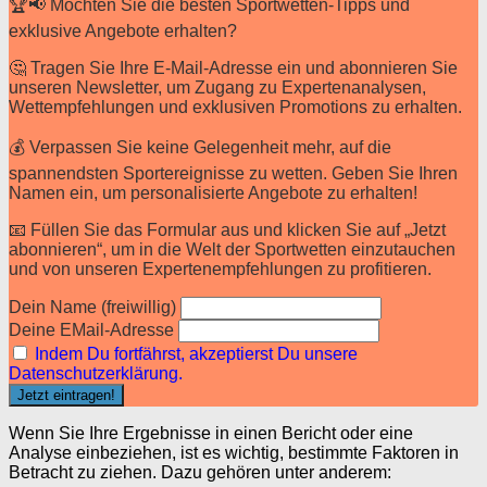
🏆📢 Möchten Sie die besten Sportwetten-Tipps und
exklusive Angebote erhalten?
🤔 Tragen Sie Ihre E-Mail-Adresse ein und abonnieren Sie
unseren Newsletter, um Zugang zu Expertenanalysen,
Wettempfehlungen und exklusiven Promotions zu erhalten.
💰 Verpassen Sie keine Gelegenheit mehr, auf die
spannendsten Sportereignisse zu wetten. Geben Sie Ihren
Namen ein, um personalisierte Angebote zu erhalten!
📧 Füllen Sie das Formular aus und klicken Sie auf „Jetzt
abonnieren“, um in die Welt der Sportwetten einzutauchen
und von unseren Expertenempfehlungen zu profitieren.
Dein Name (freiwillig)
Deine EMail-Adresse
Indem Du fortfährst, akzeptierst Du unsere
Datenschutzerklärung.
Wenn Sie Ihre Ergebnisse in einen Bericht oder eine
Analyse einbeziehen, ist es wichtig, bestimmte Faktoren in
Betracht zu ziehen. Dazu gehören unter anderem: