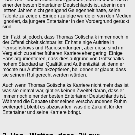
einer der besten Entertainer Deutschlands ist, aber in den
letzten Jahren nicht genügend Gelegenheit hatte, seine
Talente zu zeigen. Einigen zufolge wurde er von den Medien
ignoriert, da jüngere Entertainer in den Vordergrund gerückt
sind.
Ein Fakt ist jedoch, dass Thomas Gottschalk immer noch in
der Öffentlichkeit sichtbar ist. Er hat einige Auftritte in
Fernsehshows und Radiosendungen, aber diese sind im
Vergleich zu seiner früheren Karriere eher gering. Einige
Fans argumentieren, dass dies aufgrund von Gottschalks
hohem Standard an Qualität und Authentizität ist, denn er
möchte nur Auftritte akzeptieren, bei denen er glaubt, dass
sie seinem Ruf gerecht werden würden.
Auch wenn Thomas Gottschalks Karriere nicht mehr das ist,
was sie einmal war, gibt es keinen Zweifel daran, dass er
immer noch einer der besten Entertainer Deutschlands ist.
Während die Debatte über seinen verschwundenen Ruhm
weitergeht, bleibt es abzuwarten, was die Zukunft für den
Entertainer und seine Karriere bringt.