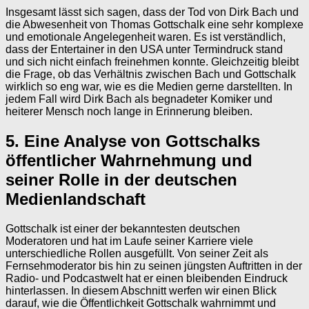
Insgesamt lässt sich sagen, dass der Tod von Dirk Bach und
die Abwesenheit von Thomas Gottschalk eine sehr komplexe
und emotionale Angelegenheit waren. Es ist verständlich,
dass der Entertainer in den USA unter Termindruck stand
und sich nicht einfach freinehmen konnte. Gleichzeitig bleibt
die Frage, ob das Verhältnis zwischen Bach und Gottschalk
wirklich so eng war, wie es die Medien gerne darstellten. In
jedem Fall wird Dirk Bach als begnadeter Komiker und
heiterer Mensch noch lange in Erinnerung bleiben.
5. Eine Analyse von Gottschalks
öffentlicher Wahrnehmung und
seiner Rolle in der deutschen
Medienlandschaft
Gottschalk ist einer der bekanntesten deutschen
Moderatoren und hat im Laufe seiner Karriere viele
unterschiedliche Rollen ausgefüllt. Von seiner Zeit als
Fernsehmoderator bis hin zu seinen jüngsten Auftritten in der
Radio- und Podcastwelt hat er einen bleibenden Eindruck
hinterlassen. In diesem Abschnitt werfen wir einen Blick
darauf, wie die Öffentlichkeit Gottschalk wahrnimmt und