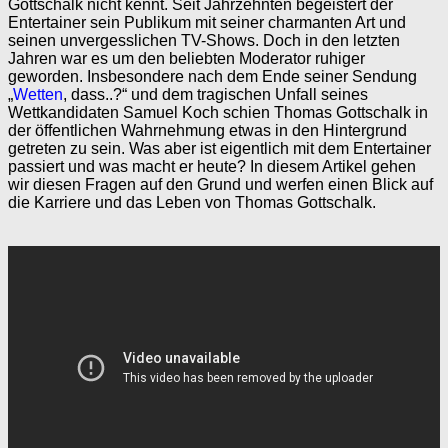
Gottschalk nicht kennt. Seit Jahrzehnten begeistert der
Entertainer sein Publikum mit seiner charmanten Art und
seinen unvergesslichen TV-Shows. Doch in den letzten
Jahren war es um den beliebten Moderator ruhiger
geworden. Insbesondere nach dem Ende seiner Sendung
„
Wetten
, dass..?“ und dem tragischen Unfall seines
Wettkandidaten Samuel Koch schien Thomas Gottschalk in
der öffentlichen Wahrnehmung etwas in den Hintergrund
getreten zu sein. Was aber ist eigentlich mit dem Entertainer
passiert und was macht er heute? In diesem Artikel gehen
wir diesen Fragen auf den Grund und werfen einen Blick auf
die Karriere und das Leben von Thomas Gottschalk.