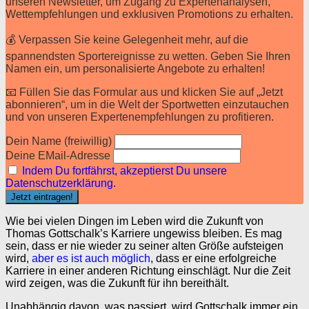
unseren Newsletter, um Zugang zu Expertenanalysen,
Wettempfehlungen und exklusiven Promotions zu erhalten.
💰 Verpassen Sie keine Gelegenheit mehr, auf die
spannendsten Sportereignisse zu wetten. Geben Sie Ihren
Namen ein, um personalisierte Angebote zu erhalten!
📧 Füllen Sie das Formular aus und klicken Sie auf „Jetzt
abonnieren“, um in die Welt der Sportwetten einzutauchen
und von unseren Expertenempfehlungen zu profitieren.
Dein Name (freiwillig)
Deine EMail-Adresse
Indem Du fortfährst, akzeptierst Du unsere
Datenschutzerklärung.
Wie bei vielen Dingen im Leben wird die Zukunft von
Thomas Gottschalk’s Karriere ungewiss bleiben. Es mag
sein, dass er nie wieder zu seiner alten Größe aufsteigen
wird,
aber
es ist auch möglich
, dass er eine erfolgreiche
Karriere in einer anderen Richtung einschlägt. Nur die Zeit
wird zeigen, was die Zukunft für ihn bereithält.
Unabhängig davon, was passiert, wird Gottschalk immer ein