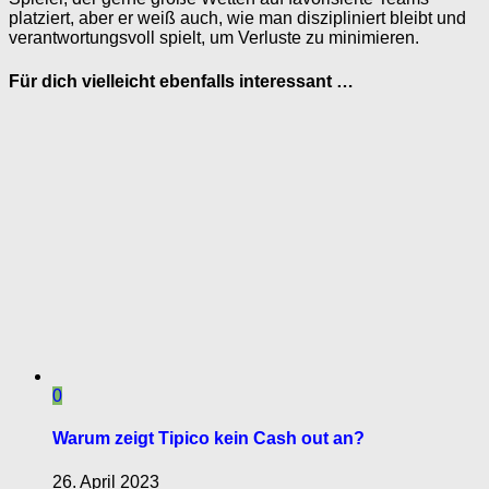
platziert, aber er weiß auch, wie man diszipliniert bleibt und
verantwortungsvoll spielt, um Verluste zu minimieren.
Für dich vielleicht ebenfalls interessant …
0
Warum zeigt Tipico kein Cash out an?
26. April 2023