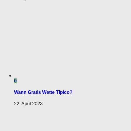
0
Wann Gratis Wette Tipico?
22. April 2023