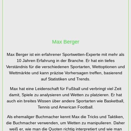
Max Berger
Max Berger ist ein erfahrener Sportwetten-Experte mit mehr als
10 Jahren Erfahrung in der Branche. Er hat ein tiefes
Verständnis für die verschiedenen Sportarten, Wettoptionen und
Wettmärkte und kann präzise Vorhersagen treffen, basierend
auf Statistiken und Trends.
Max hat eine Leidenschaft für Fußball und verbringt viel Zeit
damit, Spiele zu analysieren und Wetten zu platzieren. Er hat
auch ein breites Wissen über andere Sportarten wie Basketball,
Tennis und American Football.
Als ehemaliger Buchmacher kennt Max die Tricks und Taktiken,
die Buchmacher verwenden, um Wetten zu manipulieren. Daher
weiß er, wie man die Quoten richtig interpretiert und wie man