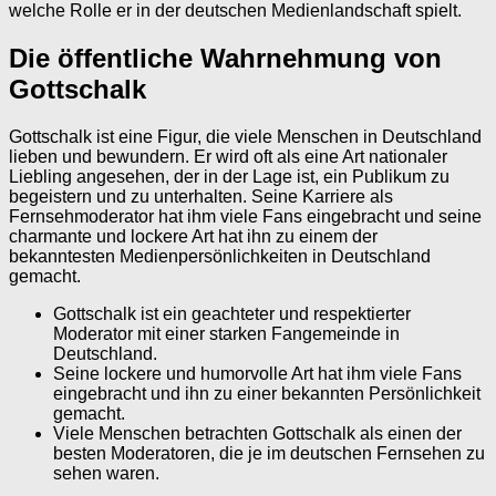
welche Rolle er in der deutschen Medienlandschaft spielt.
Die öffentliche Wahrnehmung von
Gottschalk
Gottschalk ist eine Figur, die viele Menschen in Deutschland
lieben und bewundern. Er wird oft als eine Art nationaler
Liebling angesehen, der in der Lage ist, ein Publikum zu
begeistern und zu unterhalten. Seine Karriere als
Fernsehmoderator hat ihm viele Fans eingebracht und seine
charmante und lockere Art hat ihn zu einem der
bekanntesten Medienpersönlichkeiten in Deutschland
gemacht.
Gottschalk ist ein geachteter und respektierter
Moderator mit einer starken Fangemeinde in
Deutschland.
Seine lockere und humorvolle Art hat ihm viele Fans
eingebracht und ihn zu einer bekannten Persönlichkeit
gemacht.
Viele Menschen betrachten Gottschalk als einen der
besten Moderatoren, die je im deutschen Fernsehen zu
sehen waren.