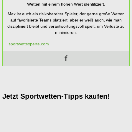
Wetten mit einem hohen Wert identifiziert.
Max ist auch ein risikobereiter Spieler, der gerne große Wetten
auf favorisierte Teams platziert, aber er weiß auch, wie man
diszipliniert bleibt und verantwortungsvoll spielt, um Verluste zu
minimieren.
sportwettexperte.com
Jetzt Sportwetten-Tipps kaufen!