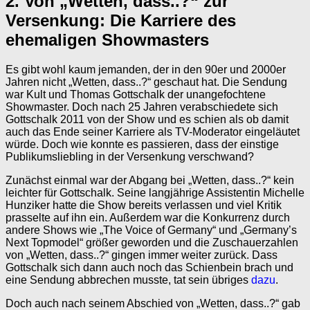
2. Von „Wetten, dass..?“ zur
Versenkung: Die Karriere des
ehemaligen Showmasters
Es gibt wohl kaum jemanden, der in den 90er und 2000er
Jahren nicht „Wetten, dass..?“ geschaut hat. Die Sendung
war Kult und Thomas Gottschalk der unangefochtene
Showmaster. Doch nach 25 Jahren verabschiedete sich
Gottschalk 2011 von der Show und es schien als ob damit
auch das Ende seiner Karriere als TV-Moderator eingeläutet
würde. Doch wie konnte es passieren, dass der einstige
Publikumsliebling in der Versenkung verschwand?
Zunächst einmal war der Abgang bei „Wetten, dass..?“ kein
leichter für Gottschalk. Seine langjährige Assistentin Michelle
Hunziker hatte die Show bereits verlassen und viel Kritik
prasselte auf ihn ein. Außerdem war die Konkurrenz durch
andere Shows wie „The Voice of Germany“ und „Germany’s
Next Topmodel“ größer geworden und die Zuschauerzahlen
von „Wetten, dass..?“ gingen immer weiter zurück. Dass
Gottschalk sich dann auch noch das Schienbein brach und
eine Sendung abbrechen musste, tat sein übriges
dazu
.
Doch auch nach seinem Abschied von „Wetten, dass..?“ gab