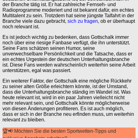
der Branche tätig ist. Er hat zahlreiche Fernseh- und
Radioprogramme moderiert und ist bekannt dafür, ein echtes
Multitalent zu sein. Trotzdem hat seine jüngste Talfahrt in der
Branche viele dazu gebracht,
sich zu fragen
, ob er überhaupt
noch relevant ist.
Es ist jedoch wichtig zu bedenken, dass Gottschalk immer
noch über eine riesige Fanbase verfügt, die ihn unterstützt.
Seine Fans schätzen seinen Humor, seine
unverwechselbare Persönlichkeit und die Tatsache, dass er
ein echtes Urgestein der deutschen Unterhaltungsbranche
ist. Diese Fans werden wahrscheinlich weiterhin seine Arbeit
unterstützen, egal was passiert.
Ein weiterer Faktor, der Gottschalk eine mögliche Rückkehr
zu seiner alten Größe erleichtern könnte, ist der Umstand,
dass die Unterhaltungsbranche ständig im Wandel ist. Was
heute relevant ist, wird in ein paar Jahren vielleicht nicht
mehr relevant sein, und Gottschalk könnte möglicherweise
von diesen Änderungen profitieren. Es ist auch möglich,
dass er sich in der Branche neu erfinden muss, um weiterhin
relevant zu bleiben.
🏆📢 Möchten Sie die besten Sportwetten-Tipps und