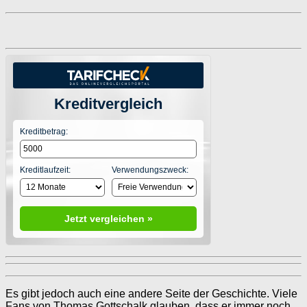
Kreditvergleich
Kreditbetrag:
Kreditlaufzeit:
Verwendungszweck:
Jetzt vergleichen »
Es gibt jedoch auch eine andere Seite der Geschichte. Viele
Fans von Thomas Gottschalk glauben, dass er immer noch