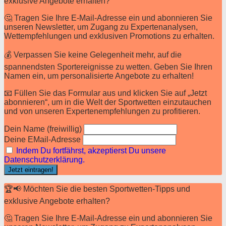
exklusive Angebote erhalten?
🤔 Tragen Sie Ihre E-Mail-Adresse ein und abonnieren Sie
unseren Newsletter, um Zugang zu Expertenanalysen,
Wettempfehlungen und exklusiven Promotions zu erhalten.
💰 Verpassen Sie keine Gelegenheit mehr, auf die
spannendsten Sportereignisse zu wetten. Geben Sie Ihren
Namen ein, um personalisierte Angebote zu erhalten!
📧 Füllen Sie das Formular aus und klicken Sie auf „Jetzt
abonnieren“, um in die Welt der Sportwetten einzutauchen
und von unseren Expertenempfehlungen zu profitieren.
Dein Name (freiwillig)
Deine EMail-Adresse
Indem Du fortfährst, akzeptierst Du unsere
Datenschutzerklärung.
🏆📢 Möchten Sie die besten Sportwetten-Tipps und
exklusive Angebote erhalten?
🤔 Tragen Sie Ihre E-Mail-Adresse ein und abonnieren Sie