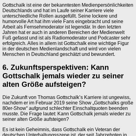
Gottschalk ist eine der bekanntesten Medienpersönlichkeiten
Deutschlands und hat im Laufe seiner Karriere viele
unterschiedliche Rollen ausgefüllt. Seine lockere und
humorvolle Art hat ihm viele Fans eingebracht und seine
Arbeit als Fernsehmoderator ist legendär. In den letzten
Jahren hat er auch in anderen Bereichen der Medienwelt
Fuß gefasst und ist als Radiomoderator und Podcaster sehr
erfolgreich. Alles in allem ist Gottschalk eine wichtige Figur
in der deutschen Medienlandschaft und wird von vielen
Menschen in Deutschland geschätzt und bewundert.
6. Zukunftsperspektiven: Kann
Gottschalk jemals wieder zu seiner
alten Größe aufsteigen?
Die Zukunft von Thomas Gottschalk’s Karriere ist ungewiss,
nachdem er im Februar 2019 seine Show „Gottschalks große
80er-Show“ aufgrund schlechter Einschaltquoten beenden
musste. Die Frage lautet: Kann Gottschalk jemals wieder zu
seiner alten Größe aufsteigen?
Es ist kein Geheimnis, dass Gottschalk ein Veteran der
deutschen Unterhaltungsszene ist, der seit Jahrzehnten in