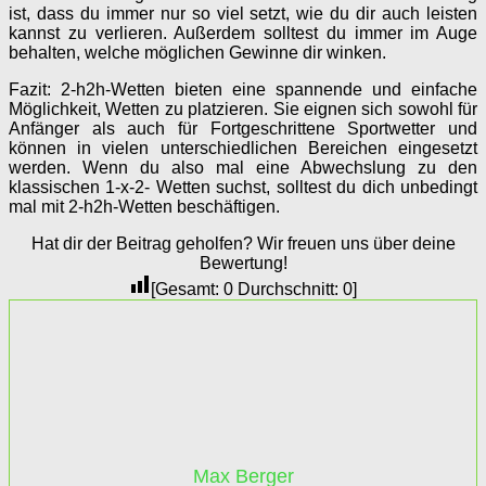
ist, dass du immer nur so viel setzt, wie du dir auch leisten
kannst zu verlieren. Außerdem solltest du immer im Auge
behalten, welche möglichen Gewinne dir winken.
Fazit: 2-h2h-Wetten bieten eine spannende und einfache
Möglichkeit, Wetten zu platzieren. Sie eignen sich sowohl für
Anfänger als auch für Fortgeschrittene Sportwetter und
können in vielen unterschiedlichen Bereichen eingesetzt
werden. Wenn du also mal eine Abwechslung zu den
klassischen 1-x-2- Wetten suchst, solltest du dich unbedingt
mal mit 2-h2h-Wetten beschäftigen.
Hat dir der Beitrag geholfen? Wir freuen uns über deine
Bewertung!
[Gesamt:
0
Durchschnitt:
0
]
Max Berger