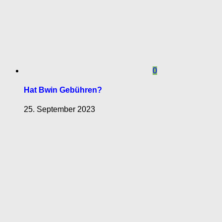
0
Hat Bwin Gebühren?
25. September 2023