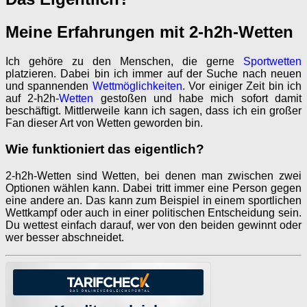
Meine Erfahrungen mit 2-h2h-Wetten
Ich gehöre zu den Menschen, die gerne
Sportwetten
platzieren. Dabei bin ich immer auf der Suche nach neuen
und spannenden
Wettmöglichkeiten
. Vor einiger Zeit bin ich
auf 2-h2h-
Wetten
gestoßen und habe mich sofort damit
beschäftigt. Mittlerweile kann ich sagen, dass ich ein großer
Fan dieser Art von Wetten geworden bin.
Wie funktioniert das eigentlich?
2-h2h-Wetten sind Wetten, bei denen man zwischen zwei
Optionen wählen kann. Dabei tritt immer eine Person gegen
eine andere an. Das kann zum Beispiel in einem sportlichen
Wettkampf oder auch in einer politischen Entscheidung sein.
Du wettest einfach darauf, wer von den beiden gewinnt oder
wer besser abschneidet.