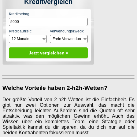
Kreditvergleich
Kreditbetrag:
Kreditlaufzeit:
Verwendungszweck:
Jetzt vergleichen »
Welche Vorteile haben 2-h2h-Wetten?
Der größte Vorteil von 2-h2h-Wetten ist die Einfachheit. Es
gibt nur zwei Optionen zur Auswahl, das macht die
Entscheidung leichter. Außerdem sind die Quoten oft sehr
attraktiv, was den möglichen Gewinn erhöht. Auch das
Wissen über ein komplettes Team, eine Strategie oder
Spieltaktik kannst du dir sparen, da du dich nur auf die
beiden Kontrahenten fokussieren musst.