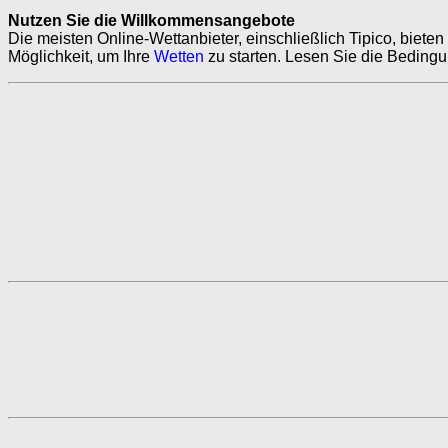
Nutzen Sie die Willkommensangebote
Die meisten Online-Wettanbieter, einschließlich Tipico, bie
Möglichkeit, um Ihre
Wetten
zu starten. Lesen Sie die Bedingu