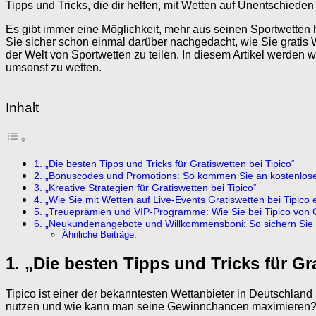
Tipps und Tricks, die dir helfen, mit Wetten auf Unentschiede
Es gibt immer eine Möglichkeit, mehr aus seinen Sportwetten 
Sie sicher schon einmal darüber nachgedacht, wie Sie gratis 
der Welt von Sportwetten zu teilen. In diesem Artikel werden 
umsonst zu wetten.
Inhalt
1. „Die besten Tipps und Tricks für Gratiswetten bei Tipico“
2. „Bonuscodes und Promotions: So kommen Sie an kostenlose
3. „Kreative Strategien für Gratiswetten bei Tipico“
4. „Wie Sie mit Wetten auf Live-Events Gratiswetten bei Tipico 
5. „Treueprämien und VIP-Programme: Wie Sie bei Tipico von Gr
6. „Neukundenangebote und Willkommensboni: So sichern Sie si
Ähnliche Beiträge:
1. „Die besten Tipps und Tricks für Gr
Tipico ist einer der bekanntesten Wettanbieter in Deutschlan
nutzen und wie kann man seine Gewinnchancen maximieren? Hi