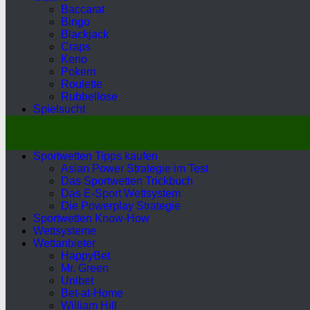
Baccarat
Bingo
Blackjack
Craps
Keno
Pokern
Roulette
Rubbellose
Spielsucht
Sportwetten Tipps kaufen
Asian Power Strategie im Test
Das Sportwetten Trickbuch
Das E-Sport Wettsystem
Die Powerplay Strategie
Sportwetten Know-How
Wettsysteme
Wettanbieter
HappyBet
Mr. Green
Unibet
Bet-at-Home
William Hill