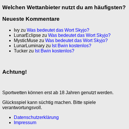
Welchen Wettanbieter nutzt du am häufigsten?
Neueste Kommentare
Ivy
zu
Was bedeutet das Wort Skyjo?
LunarEclipse
zu
Was bedeutet das Wort Skyjo?
MysticMuse
zu
Was bedeutet das Wort Skyjo?
LunarLuminary
zu
Ist Bwin kostenlos?
Tucker
zu
Ist Bwin kostenlos?
Achtung!
Sportwetten können erst ab 18 Jahren genutzt werden.
Glücksspiel kann süchtig machen. Bitte spiele
verantwortungsvoll.
Datenschutzerklärung
Impressum