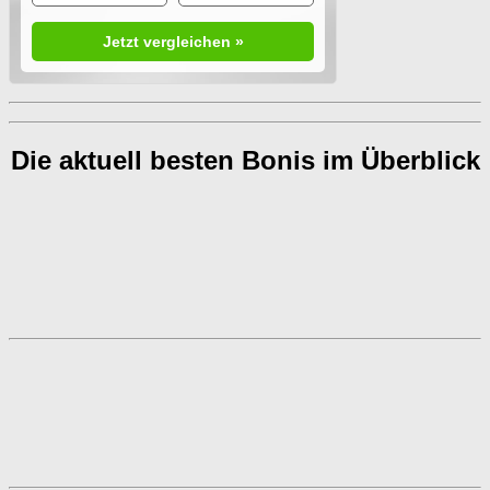
Jetzt vergleichen »
Die aktuell besten Bonis im Überblick