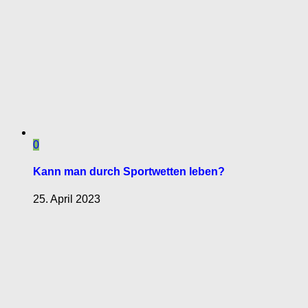
0
Kann man durch Sportwetten leben?
25. April 2023