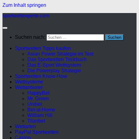
Zum Inhalt springen
sportwettexperte.com
Suchen nach:
Sportwetten Tipps kaufen
Asian Power Strategie im Test
Das Sportwetten Trickbuch
Das E-Sport Wettsystem
Die Powerplay Strategie
Sportwetten Know-How
Wettsysteme
Wettanbieter
HappyBet
Mr. Green
Unibet
Bet-at-Home
William Hill
Titanbet
Wettarten
PayPal Sportwetten
Casino