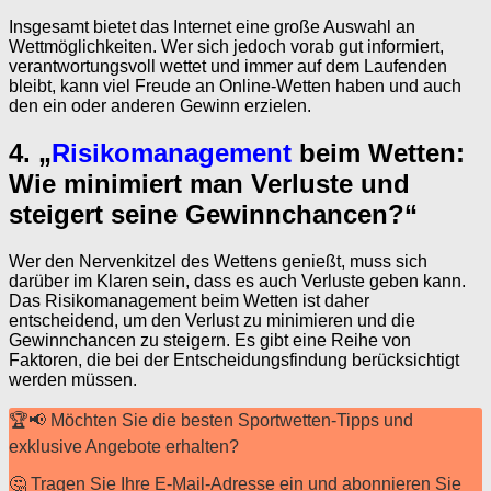
Insgesamt bietet das Internet eine große Auswahl an
Wettmöglichkeiten. Wer sich jedoch vorab gut informiert,
verantwortungsvoll wettet und immer auf dem Laufenden
bleibt, kann viel Freude an Online-Wetten haben und auch
den ein oder anderen Gewinn erzielen.
4. „
Risikomanagement
beim Wetten:
Wie minimiert man Verluste und
steigert seine Gewinnchancen?“
Wer den Nervenkitzel des Wettens genießt, muss sich
darüber im Klaren sein, dass es auch Verluste geben kann.
Das Risikomanagement beim Wetten ist daher
entscheidend, um den Verlust zu minimieren und die
Gewinnchancen zu steigern. Es gibt eine Reihe von
Faktoren, die bei der Entscheidungsfindung berücksichtigt
werden müssen.
🏆📢 Möchten Sie die besten Sportwetten-Tipps und
exklusive Angebote erhalten?
🤔 Tragen Sie Ihre E-Mail-Adresse ein und abonnieren Sie