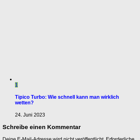
1
Tipico Turbo: Wie schnell kann man wirklich
wetten?
24. Juni 2023
Schreibe einen Kommentar
Deine E-Mail-Adresse wird nicht veröffentlicht.
Erforderliche