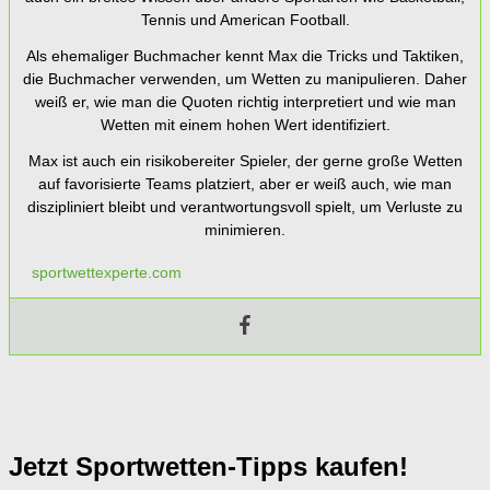
Tennis und American Football.
Als ehemaliger Buchmacher kennt Max die Tricks und Taktiken,
die Buchmacher verwenden, um Wetten zu manipulieren. Daher
weiß er, wie man die Quoten richtig interpretiert und wie man
Wetten mit einem hohen Wert identifiziert.
Max ist auch ein risikobereiter Spieler, der gerne große Wetten
auf favorisierte Teams platziert, aber er weiß auch, wie man
diszipliniert bleibt und verantwortungsvoll spielt, um Verluste zu
minimieren.
sportwettexperte.com
Jetzt Sportwetten-Tipps kaufen!