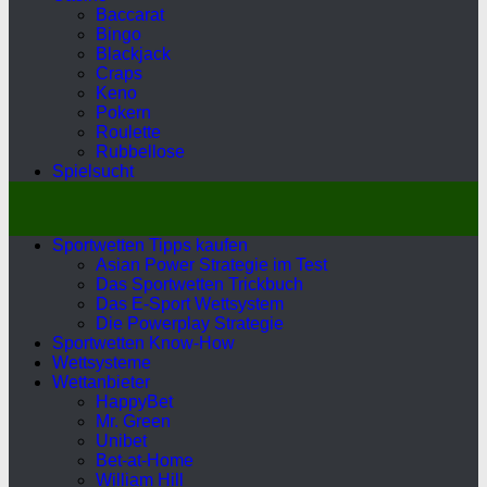
Baccarat
Bingo
Blackjack
Craps
Keno
Pokern
Roulette
Rubbellose
Spielsucht
Sportwetten Tipps kaufen
Asian Power Strategie im Test
Das Sportwetten Trickbuch
Das E-Sport Wettsystem
Die Powerplay Strategie
Sportwetten Know-How
Wettsysteme
Wettanbieter
HappyBet
Mr. Green
Unibet
Bet-at-Home
William Hill