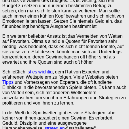
und das Verwalten des Budgets. Es ist wichtig, sich ein
Budget zu setzen und nur einen bestimmten Betrag zu
setzen, den man sich leisten kann zu verlieren. Man sollte
auch immer einen kühlen Kopf bewahren und sich nicht von
Emotionen leiten lassen. Setzen Sie niemals Geld ein, das
für unbedingt benötigte Ausgaben bestimmt ist.
Ein weiterer beliebter Ansatz ist das Vermeiden von Wetten
auf Favoriten. Oftmals sind die Quoten für Favoriten sehr
niedrig, was bedeutet, dass es sich nicht lohnen könnte, auf
sie zu setzen. Stattdessen könnte man sich auf Underdogs
konzentrieren, deren Gewinnchancen oft höher sind als
erwartet und ihre Quoten sind auch oft höher.
Schließlich
ist es wichtig
, dem Rat von Experten und
erfahrenen Wettspielern zu folgen. Viele Websites bieten
Tipps
und Vorhersagen von Experten, die oft fundierte
Einblicke in die bevorstehenden Spiele bieten. Es kann auch
von Vorteil sein, sich mit anderen Wettspielern
auszutauschen, um von ihren Erfahrungen und Strategien zu
profitieren und von ihnen zu lernen.
In der Welt der Sportwetten gibt es viele Strategien, aber
keiner von ihnen garantiert einen Gewinn. Es erfordert
Geduld, Disziplin und eine ausgewogene
Herangehensweise,
strategien
-fussballwette/“