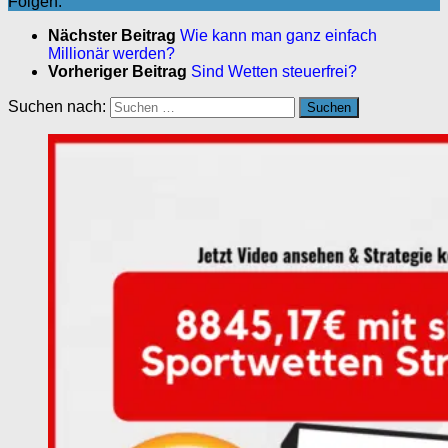
Folgen:
Nächster Beitrag
Wie kann man ganz einfach
Millionär werden?
Vorheriger Beitrag
Sind Wetten steuerfrei?
Suchen nach: