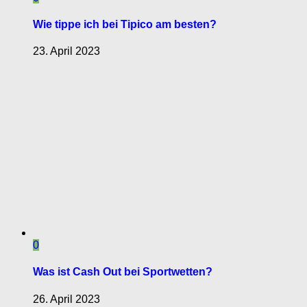
Wie tippe ich bei Tipico am besten?
23. April 2023
0
Was ist Cash Out bei Sportwetten?
26. April 2023