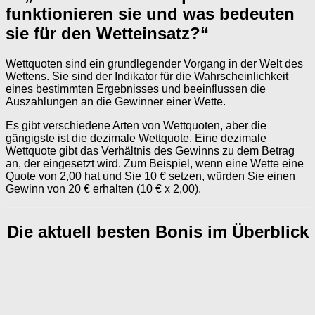
funktionieren sie und was bedeuten
sie für den Wetteinsatz?“
Wettquoten sind ein grundlegender Vorgang in der Welt des
Wettens. Sie sind der Indikator für die Wahrscheinlichkeit
eines bestimmten Ergebnisses und beeinflussen die
Auszahlungen an die Gewinner einer Wette.
Es gibt verschiedene Arten von Wettquoten, aber die
gängigste ist die dezimale Wettquote. Eine dezimale
Wettquote gibt das Verhältnis des Gewinns zu dem Betrag
an, der eingesetzt wird. Zum Beispiel, wenn eine Wette eine
Quote von 2,00 hat und Sie 10 € setzen, würden Sie einen
Gewinn von 20 € erhalten (10 € x 2,00).
Die aktuell besten Bonis im Überblick