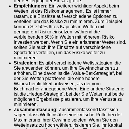
der Festlegung der Einsatzgröße.
Empfehlungen:
Ein weiterer wichtiger Aspekt beim
Wetten ist das Risikomanagement. Es ist immer
ratsam, die Einsätze auf verschiedene Optionen zu
verteilen, um das Risiko zu minimieren. Zum Beispiel
können Sie 50% Ihres Kapitals in Wetten mit
geringerem Risiko einsetzen, während die
verbleibenden 50% in Wetten mit höherem Risiko
investiert werden. Wenn Sie ein erfahrener Wetter sind,
sollten Sie auch Ihre Einsätze auf verschiedene
Sportarten verteilen, um das Risiko weiter zu
minimieren.
Strategien:
Es gibt verschiedene Wettstrategien, die
Sie anwenden können, um Ihre Gewinnchancen zu
erhöhen. Eine davon ist die „Value-Bet-Strategie“, bei
der Sie Wetten platzieren, die eine höhere
Wahrscheinlichkeit aufweisen, als der vom
Buchmacher angegebene Wert. Eine andere Strategie
ist die „Hedge-Strategie“, bei der Sie Wetten auf beide
möglichen Ergebnisse platzieren, um Ihre Verluste zu
minimieren.
Zusammenfassung:
Zusammenfassend lässt sich
sagen, dass Wetteinsätze eine kritische Rolle bei der
Maximierung Ihrer Gewinne spielen. Wenn Sie den
Wetteinsatz zu hoch wählen, riskieren Sie, Ihr Kapital