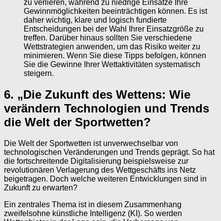
zu verlieren, während zu niedrige Einsätze Ihre
Gewinnmöglichkeiten beeinträchtigen können. Es ist
daher wichtig, klare und logisch fundierte
Entscheidungen bei der Wahl Ihrer Einsatzgröße zu
treffen. Darüber hinaus sollten Sie verschiedene
Wettstrategien anwenden, um das Risiko weiter zu
minimieren. Wenn Sie diese Tipps befolgen, können
Sie die Gewinne Ihrer Wettaktivitäten systematisch
steigern.
6. „Die Zukunft des Wettens: Wie
verändern Technologien und Trends
die Welt der Sportwetten?
Die Welt der Sportwetten ist unverwechselbar von
technologischen Veränderungen und Trends geprägt. So hat
die fortschreitende Digitalisierung beispielsweise zur
revolutionären Verlagerung des Wettgeschäfts ins Netz
beigetragen. Doch welche weiteren Entwicklungen sind in
Zukunft zu erwarten?
Ein zentrales Thema ist in diesem Zusammenhang
zweifelsohne künstliche Intelligenz (KI). So werden