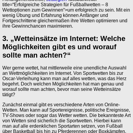
title=“Erfolgreiche Strategien für Fußballwetten – 8
Wettoptionen zum Gewinnen“>um erfolgreich zu sein. Mit ein
wenig Übung und Erfahrung können Anfänger und
Fortgeschrittene gleichermaßen ihre Wetten optimieren und
ihre Gewinnchancen maximieren.
3. „Wetteinsätze im Internet: Welche
Möglichkeiten gibt es und worauf
sollte man achten?“
Wer gerne wettet, hat mittlerweile eine unendliche Auswahl
an Wettmöglichkeiten im Internet. Von Sportwetten bis zur
Oscar-Verleihung kann man auf alles wetten, was das Herz
begehrt. Doch welchen Möglichkeiten hat man genau und
worauf sollte man achten, bevor man seine Wetteinsätze
tätigt?
Zunächst einmal gibt es verschiedene Arten von Online-
Wetten. Man kann auf Sportereignisse, politische Ereignisse,
TV-Shows oder sogar das Wetter wetten. Die bekannteste Art
von Wetten sind sicherlich die Sportwetten. Hierbei kann
man auf alle erdenklichen Sportarten setzen, von Fußball
über Basketball bis hin zu Pferderennen oder Boxkämpfen.