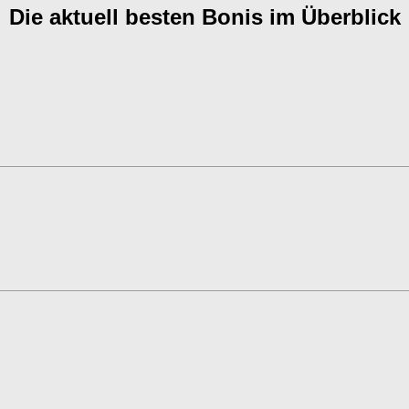
Die aktuell besten Bonis im Überblick