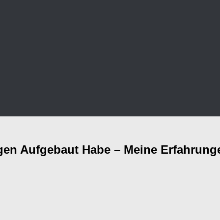
gen Aufgebaut Habe – Meine Erfahrung