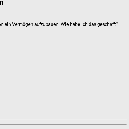
en
etten ein Vermögen aufzubauen. Wie habe ich das geschafft?