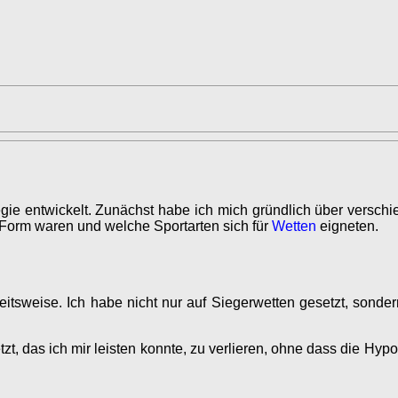
gie entwickelt. Zunächst habe ich mich gründlich über versch
 Form waren und welche Sportarten sich für
Wetten
eigneten.
tsweise. Ich habe nicht nur auf Siegerwetten gesetzt, sondern
zt, das ich mir leisten konnte, zu verlieren, ohne dass die Hyp