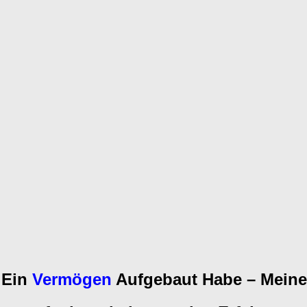
 Ein
Vermögen
Aufgebaut Habe – Meine