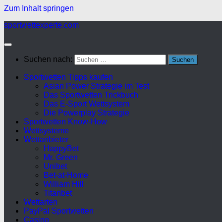
Zum Inhalt springen
sportwettexperte.com
Suchen nach:
Sportwetten Tipps kaufen
Asian Power Strategie im Test
Das Sportwetten Trickbuch
Das E-Sport Wettsystem
Die Powerplay Strategie
Sportwetten Know-How
Wettsysteme
Wettanbieter
HappyBet
Mr. Green
Unibet
Bet-at-Home
William Hill
Titanbet
Wettarten
PayPal Sportwetten
Casino