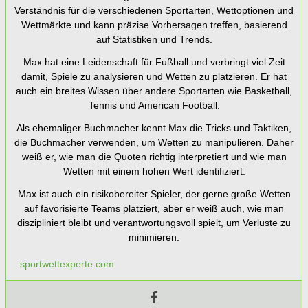
Verständnis für die verschiedenen Sportarten, Wettoptionen und
Wettmärkte und kann präzise Vorhersagen treffen, basierend
auf Statistiken und Trends.
Max hat eine Leidenschaft für Fußball und verbringt viel Zeit
damit, Spiele zu analysieren und Wetten zu platzieren. Er hat
auch ein breites Wissen über andere Sportarten wie Basketball,
Tennis und American Football.
Als ehemaliger Buchmacher kennt Max die Tricks und Taktiken,
die Buchmacher verwenden, um Wetten zu manipulieren. Daher
weiß er, wie man die Quoten richtig interpretiert und wie man
Wetten mit einem hohen Wert identifiziert.
Max ist auch ein risikobereiter Spieler, der gerne große Wetten
auf favorisierte Teams platziert, aber er weiß auch, wie man
diszipliniert bleibt und verantwortungsvoll spielt, um Verluste zu
minimieren.
sportwettexperte.com