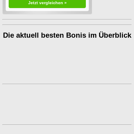
Jetzt vergleichen »
Die aktuell besten Bonis im Überblick