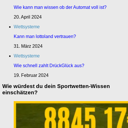
Wie kann man wissen ob der Automat voll ist?
20. April 2024
Wettsysteme
Kann man lottoland vertrauen?
31. März 2024
Wettsysteme
Wie schnell zahlt DrückGlück aus?
19. Februar 2024
Wie würdest du dein Sportwetten-Wissen
einschätzen?