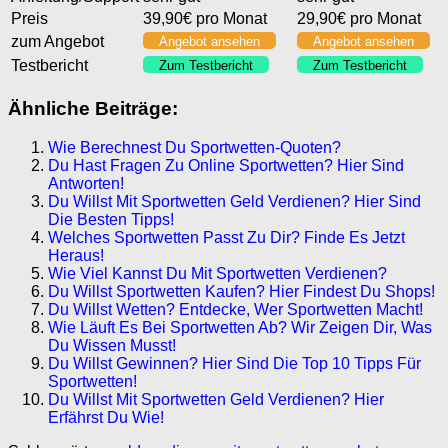
Preis
39,90€ pro Monat
29,90€ pro Monat
zum Angebot
Angebot ansehen
Angebot ansehen
Testbericht
Zum Testbericht
Zum Testbericht
Ähnliche Beiträge:
Wie Berechnest Du Sportwetten-Quoten?
Du Hast Fragen Zu Online Sportwetten? Hier Sind
Antworten!
Du Willst Mit Sportwetten Geld Verdienen? Hier Sind
Die Besten Tipps!
Welches Sportwetten Passt Zu Dir? Finde Es Jetzt
Heraus!
Wie Viel Kannst Du Mit Sportwetten Verdienen?
Du Willst Sportwetten Kaufen? Hier Findest Du Shops!
Du Willst Wetten? Entdecke, Wer Sportwetten Macht!
Wie Läuft Es Bei Sportwetten Ab? Wir Zeigen Dir, Was
Du Wissen Musst!
Du Willst Gewinnen? Hier Sind Die Top 10 Tipps Für
Sportwetten!
Du Willst Mit Sportwetten Geld Verdienen? Hier
Erfährst Du Wie!