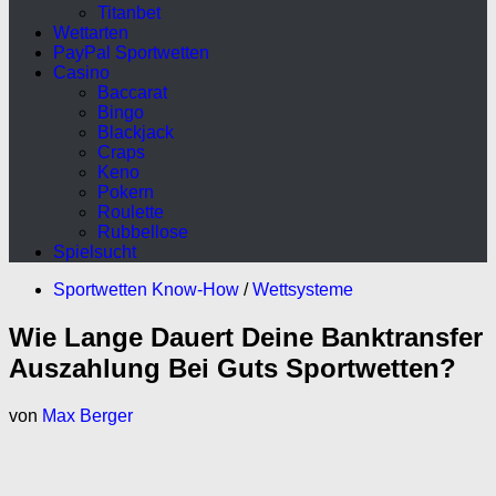
Titanbet
Wettarten
PayPal Sportwetten
Casino
Baccarat
Bingo
Blackjack
Craps
Keno
Pokern
Roulette
Rubbellose
Spielsucht
Sportwetten Know-How
/
Wettsysteme
Wie Lange Dauert Deine Banktransfer
Auszahlung Bei Guts Sportwetten?
von
Max Berger