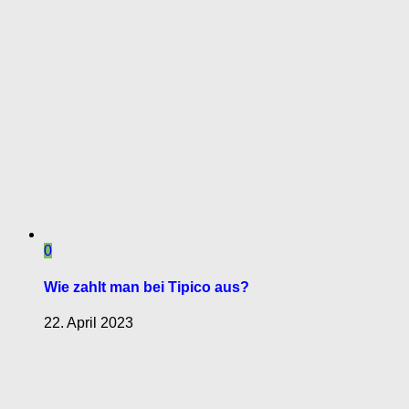
0
Wie zahlt man bei Tipico aus?
22. April 2023