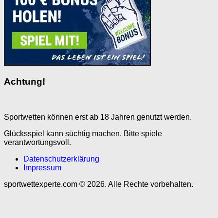
Achtung!
Sportwetten können erst ab 18 Jahren genutzt werden.
Glücksspiel kann süchtig machen. Bitte spiele
verantwortungsvoll.
Datenschutzerklärung
Impressum
sportwettexperte.com © 2026. Alle Rechte vorbehalten.