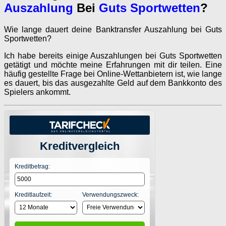
Auszahlung
Bei
Guts Sportwetten
?
Wie lange dauert deine Banktransfer Auszahlung bei Guts
Sportwetten?
Ich habe bereits einige Auszahlungen bei Guts Sportwetten
getätigt und möchte meine Erfahrungen mit dir teilen. Eine
häufig gestellte Frage bei Online-Wettanbietern ist, wie lange
es dauert, bis das ausgezahlte Geld auf dem Bankkonto des
Spielers ankommt.
Kreditvergleich
Kreditbetrag:
Kreditlaufzeit:
Verwendungszweck: