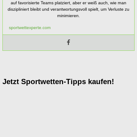
auf favorisierte Teams platziert, aber er weiß auch, wie man
diszipliniert bleibt und verantwortungsvoll spielt, um Verluste zu
minimieren.
sportwettexperte.com
Jetzt Sportwetten-Tipps kaufen!