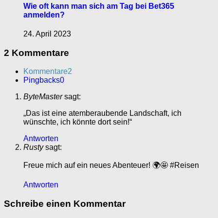
Wie oft kann man sich am Tag bei Bet365
anmelden?
24. April 2023
2 Kommentare
Kommentare
2
Pingbacks
0
ByteMaster
sagt:
„Das ist eine atemberaubende Landschaft, ich
wünschte, ich könnte dort sein!“
Antworten
Rusty
sagt:
Freue mich auf ein neues Abenteuer! 🌍🤩 #Reisen
Antworten
Schreibe einen Kommentar