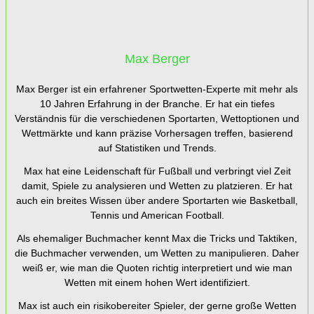
Max Berger
Max Berger ist ein erfahrener Sportwetten-Experte mit mehr als
10 Jahren Erfahrung in der Branche. Er hat ein tiefes
Verständnis für die verschiedenen Sportarten, Wettoptionen und
Wettmärkte und kann präzise Vorhersagen treffen, basierend
auf Statistiken und Trends.
Max hat eine Leidenschaft für Fußball und verbringt viel Zeit
damit, Spiele zu analysieren und Wetten zu platzieren. Er hat
auch ein breites Wissen über andere Sportarten wie Basketball,
Tennis und American Football.
Als ehemaliger Buchmacher kennt Max die Tricks und Taktiken,
die Buchmacher verwenden, um Wetten zu manipulieren. Daher
weiß er, wie man die Quoten richtig interpretiert und wie man
Wetten mit einem hohen Wert identifiziert.
Max ist auch ein risikobereiter Spieler, der gerne große Wetten