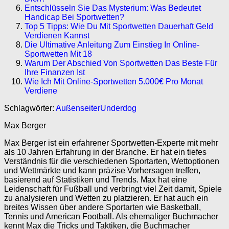
Entschlüsseln Sie Das Mysterium: Was Bedeutet
Handicap Bei Sportwetten?
Top 5 Tipps: Wie Du Mit Sportwetten Dauerhaft Geld
Verdienen Kannst
Die Ultimative Anleitung Zum Einstieg In Online-
Sportwetten Mit 18
Warum Der Abschied Von Sportwetten Das Beste Für
Ihre Finanzen Ist
Wie Ich Mit Online-Sportwetten 5.000€ Pro Monat
Verdiene
Schlagwörter:
Außenseiter
Underdog
Max Berger
Max Berger ist ein erfahrener Sportwetten-Experte mit mehr
als 10 Jahren Erfahrung in der Branche. Er hat ein tiefes
Verständnis für die verschiedenen Sportarten, Wettoptionen
und Wettmärkte und kann präzise Vorhersagen treffen,
basierend auf Statistiken und Trends. Max hat eine
Leidenschaft für Fußball und verbringt viel Zeit damit, Spiele
zu analysieren und Wetten zu platzieren. Er hat auch ein
breites Wissen über andere Sportarten wie Basketball,
Tennis und American Football. Als ehemaliger Buchmacher
kennt Max die Tricks und Taktiken, die Buchmacher