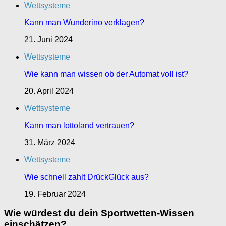
Wettsysteme
Kann man Wunderino verklagen?
21. Juni 2024
Wettsysteme
Wie kann man wissen ob der Automat voll ist?
20. April 2024
Wettsysteme
Kann man lottoland vertrauen?
31. März 2024
Wettsysteme
Wie schnell zahlt DrückGlück aus?
19. Februar 2024
Wie würdest du dein Sportwetten-Wissen
einschätzen?