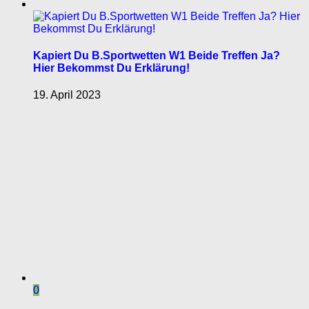
Kapiert Du B.Sportwetten W1 Beide Treffen Ja?
Hier Bekommst Du Erklärung!
19. April 2023
0