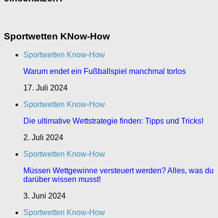
Sportwetten KNow-How
Sportwetten Know-How
Warum endet ein Fußballspiel manchmal torlos
17. Juli 2024
Sportwetten Know-How
Die ultimative Wettstrategie finden: Tipps und Tricks!
2. Juli 2024
Sportwetten Know-How
Müssen Wettgewinne versteuert werden? Alles, was du
darüber wissen musst!
3. Juni 2024
Sportwetten Know-How