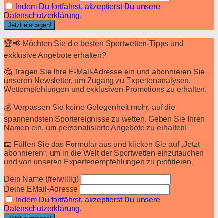
Indem Du fortfährst, akzeptierst Du unsere
Datenschutzerklärung.
🏆📢 Möchten Sie die besten Sportwetten-Tipps und
exklusive Angebote erhalten?
🤔 Tragen Sie Ihre E-Mail-Adresse ein und abonnieren Sie
unseren Newsletter, um Zugang zu Expertenanalysen,
Wettempfehlungen und exklusiven Promotions zu erhalten.
💰 Verpassen Sie keine Gelegenheit mehr, auf die
spannendsten Sportereignisse zu wetten. Geben Sie Ihren
Namen ein, um personalisierte Angebote zu erhalten!
📧 Füllen Sie das Formular aus und klicken Sie auf „Jetzt
abonnieren“, um in die Welt der Sportwetten einzutauchen
und von unseren Expertenempfehlungen zu profitieren.
Dein Name (freiwillig)
Deine EMail-Adresse
Indem Du fortfährst, akzeptierst Du unsere
Datenschutzerklärung.