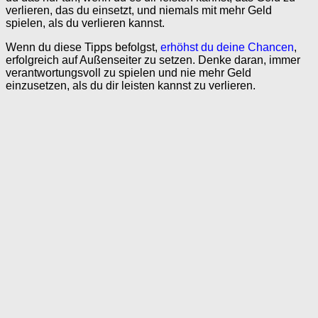
verlieren, das du einsetzt, und niemals mit mehr Geld
spielen, als du verlieren kannst.
Wenn du diese Tipps befolgst,
erhöhst du deine Chancen
,
erfolgreich auf Außenseiter zu setzen. Denke daran, immer
verantwortungsvoll zu spielen und nie mehr Geld
einzusetzen, als du dir leisten kannst zu verlieren.