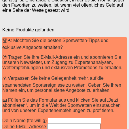
den Favoriten zu wetten, ist, wenn viel öffentliches Geld auf
eine Seite der Wette gesetzt wird.
Keine Produkte gefunden.
🏆📢 Möchten Sie die besten Sportwetten-Tipps und
exklusive Angebote erhalten?
🤔 Tragen Sie Ihre E-Mail-Adresse ein und abonnieren Sie
unseren Newsletter, um Zugang zu Expertenanalysen,
Wettempfehlungen und exklusiven Promotions zu erhalten.
💰 Verpassen Sie keine Gelegenheit mehr, auf die
spannendsten Sportereignisse zu wetten. Geben Sie Ihren
Namen ein, um personalisierte Angebote zu erhalten!
📧 Füllen Sie das Formular aus und klicken Sie auf „Jetzt
abonnieren“, um in die Welt der Sportwetten einzutauchen
und von unseren Expertenempfehlungen zu profitieren.
Dein Name (freiwillig)
Deine EMail-Adresse