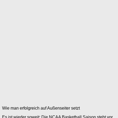
Wie man erfolgreich auf Außenseiter setzt
Es ist wieder soweit: Die NCAA Basketball Saison steht vor