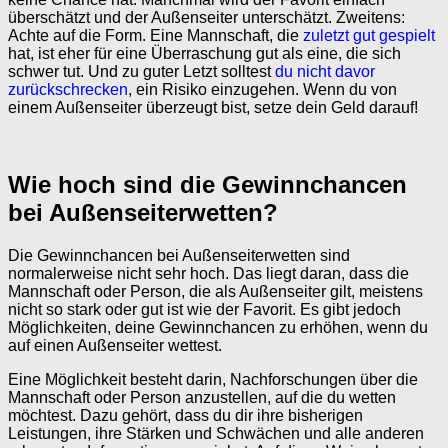
überschätzt und der Außenseiter unterschätzt. Zweitens:
Achte auf die Form. Eine Mannschaft, die
zuletzt gut gespielt
hat, ist eher für eine Überraschung gut als eine, die sich
schwer tut. Und zu guter Letzt solltest
du nicht davor
zurückschrecken
, ein Risiko einzugehen. Wenn du von
einem Außenseiter überzeugt bist, setze dein Geld darauf!
Wie hoch sind die Gewinnchancen
bei Außenseiterwetten?
Die Gewinnchancen bei Außenseiterwetten sind
normalerweise nicht sehr hoch. Das liegt daran, dass die
Mannschaft oder Person, die als Außenseiter gilt, meistens
nicht so stark oder gut ist wie der Favorit. Es gibt jedoch
Möglichkeiten, deine Gewinnchancen zu erhöhen, wenn du
auf einen Außenseiter wettest.
Eine Möglichkeit besteht darin, Nachforschungen über die
Mannschaft oder Person anzustellen, auf die du wetten
möchtest. Dazu gehört, dass du dir ihre bisherigen
Leistungen, ihre Stärken und Schwächen und alle anderen