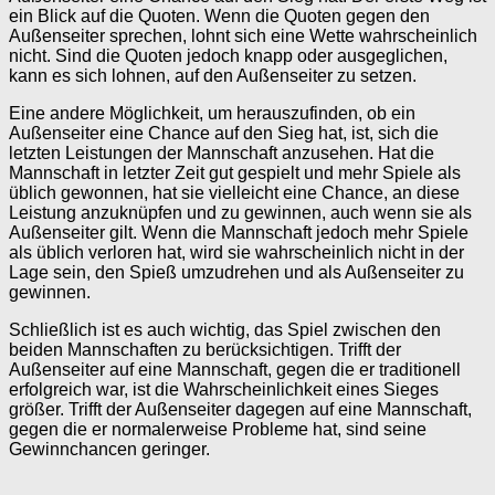
ein Blick auf die Quoten. Wenn die Quoten gegen den
Außenseiter sprechen, lohnt sich eine Wette wahrscheinlich
nicht. Sind die Quoten jedoch knapp oder ausgeglichen,
kann es sich lohnen, auf den Außenseiter zu setzen.
Eine andere Möglichkeit, um herauszufinden, ob ein
Außenseiter eine Chance auf den Sieg hat, ist, sich die
letzten Leistungen der Mannschaft anzusehen. Hat die
Mannschaft in letzter Zeit gut gespielt und mehr Spiele als
üblich gewonnen, hat sie vielleicht eine Chance, an diese
Leistung anzuknüpfen und zu gewinnen, auch wenn sie als
Außenseiter gilt. Wenn die Mannschaft jedoch mehr Spiele
als üblich verloren hat, wird sie wahrscheinlich nicht in der
Lage sein, den Spieß umzudrehen und als Außenseiter zu
gewinnen.
Schließlich ist es auch wichtig, das Spiel zwischen den
beiden Mannschaften zu berücksichtigen. Trifft der
Außenseiter auf eine Mannschaft, gegen die er traditionell
erfolgreich war, ist die Wahrscheinlichkeit eines Sieges
größer. Trifft der Außenseiter dagegen auf eine Mannschaft,
gegen die er normalerweise Probleme hat, sind seine
Gewinnchancen geringer.