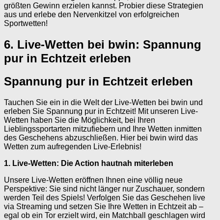
⁤größten​ Gewinn erzielen kannst. Probier diese Strategien
aus und ⁤erlebe ⁢den Nervenkitzel von ​erfolgreichen‌
Sportwetten!
6. Live-Wetten ‍bei bwin: Spannung
pur ‍in⁢ Echtzeit⁣ erleben
Spannung pur in⁤ Echtzeit⁣ erleben
Tauchen Sie ⁢ein in ⁢die​ Welt der Live-Wetten bei bwin und
erleben Sie Spannung pur‍ in Echtzeit!‍ Mit⁢ unseren Live-
Wetten haben Sie die Möglichkeit, ​bei Ihren
Lieblingssportarten mitzufiebern und Ihre Wetten‌ inmitten
des Geschehens abzuschließen. Hier bei bwin wird das
Wetten zum ⁢aufregenden Live-Erlebnis!
1. Live-Wetten: Die Action ⁤hautnah miterleben
Unsere Live-Wetten eröffnen⁢ Ihnen ⁣eine völlig neue
Perspektive: Sie sind nicht länger nur Zuschauer, sondern
werden Teil des ⁤Spiels!⁢ Verfolgen Sie das Geschehen live
via Streaming und setzen‌ Sie⁤ Ihre Wetten in Echtzeit ab‌ –
egal ob ein⁣ Tor erzielt wird, ein Matchball ⁤geschlagen​ wird