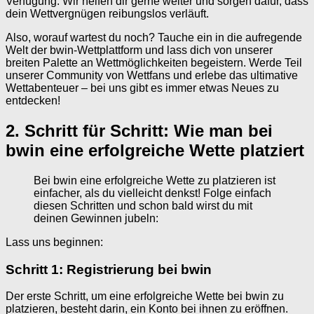
Verfügung. ⁢Wir helfen dir gerne weiter und sorgen ⁣dafür, dass
dein‌ Wettvergnügen⁢ reibungslos verläuft.
Also,⁢ worauf wartest du noch? ⁤Tauche ein​ in die aufregende
Welt der bwin-Wettplattform und lass‍ dich von unserer
breiten Palette an Wettmöglichkeiten begeistern. Werde Teil
unserer Community von Wettfans und ⁤erlebe⁢ das ultimative⁤
Wettabenteuer –⁢ bei uns​ gibt es immer etwas Neues zu
entdecken!
2. Schritt für Schritt: ⁣Wie man ⁣bei
bwin eine erfolgreiche Wette‌ platziert
Bei ​bwin‌ eine erfolgreiche⁢ Wette ​zu platzieren ist
⁤einfacher,‌ als ⁣du‍ vielleicht denkst!‍ Folge ‍einfach
diesen⁣ Schritten und schon bald wirst du mit
deinen Gewinnen jubeln:
Lass uns beginnen:
Schritt 1: Registrierung ⁤bei bwin
Der erste Schritt, um‍ eine erfolgreiche Wette bei ‌bwin⁤ zu
platzieren, besteht darin, ein ‍Konto bei ​ihnen‍ zu​ eröffnen.