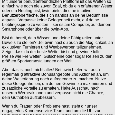
Mit unserer benutzerfreundlichen Plattform ist das ‌Wetten so
einfach wie noch nie zuvor. Egal, ob du ein erfahrener Wetter⁢
oder ein Neuling ⁤bist, bwin bietet dir ‍eine ​intuitive⁢
Benutzeroberfläche, ‍die sich⁢ nahtlos an⁤ deine Bedürfnisse
anpasst. Verpasse keine‌ Gelegenheit ‌mehr, auf‌ deine
Lieblingsspiele ⁣zu ⁢wetten –​ sei⁤ es ⁣am⁢ Computer,⁣ auf ‌deinem
Smartphone oder über die bwin-App.
Bist⁢ du⁢ bereit, dein⁤ Wissen ⁤und deine‍ Fähigkeiten​ unter
Beweis zu stellen? Bei bwin hast du auch ‌die Möglichkeit, an
exklusiven Turnieren und Wettbewerben teilzunehmen.
Zeige, dass du der beste Wetter bist⁣ und gewinne tolle
Preise wie⁢ Freiwetten, Gutscheine⁤ oder‌ sogar Reisen zu ⁤den
größten⁤ Sportveranstaltungen ⁤der Welt!
Aber das ist⁤ noch⁢ nicht alles! Bei bwin⁣ bieten wir auch⁤
regelmäßig attraktive ⁤Bonusangebote und Aktionen an, um
⁤deine Wetterfahrung⁢ noch‍ aufregender zu machen. Nutze
diese Gelegenheiten, um deinen ⁣Gewinn ‌zu‍ maximieren‍ und⁤
zusätzliche Vorteile zu erhalten. Halte Ausschau ‌nach
‌unseren ⁢Werbeaktionen und verpasse ‍nicht die ⁢Chance, ​
dein Guthaben aufzubessern.
Wenn du ‍Fragen oder ‌Probleme hast, steht dir unser
engagiertes Kundenservice-Team rund‌ um die Uhr zur