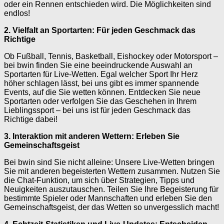
oder ein⁣ Rennen entschieden wird. Die Möglichkeiten ⁤sind
endlos!
2. ​Vielfalt an Sportarten: Für jeden ‌Geschmack ⁣das
Richtige
Ob Fußball, ​Tennis, ⁢Basketball,​ Eishockey ⁤oder ​Motorsport –
⁤bei⁤ bwin​ finden Sie eine beeindruckende ⁤Auswahl an‌
Sportarten ‌für Live-Wetten. Egal welcher‌ Sport Ihr Herz⁢
höher schlagen ⁤lässt, bei uns gibt es immer spannende
Events, auf ​die Sie wetten ​können. Entdecken Sie neue
Sportarten ⁢oder verfolgen Sie ⁢das Geschehen ⁢in Ihrem
Lieblingssport – bei uns​ ist für jeden​ Geschmack das
Richtige‌ dabei!
3. Interaktion mit anderen Wettern: ‌Erleben Sie
⁢Gemeinschaftsgeist
Bei bwin sind⁢ Sie ‌nicht alleine: Unsere Live-Wetten bringen
Sie mit anderen ‌begeisterten Wettern zusammen.⁢ Nutzen Sie
die Chat-Funktion, ⁢um sich über Strategien,‌ Tipps und
Neuigkeiten auszutauschen. Teilen Sie Ihre Begeisterung für
bestimmte Spieler ⁤oder Mannschaften ‌und erleben Sie ‍den
‌Gemeinschaftsgeist,​ der das Wetten so unvergesslich macht!