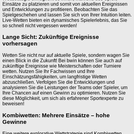
Einsätze zu‌ platzieren und⁢ somit ​von aktuellen ​Ereignissen
und Entwicklungen‍ zu profitieren. ‍Beobachten ‌Sie das
Spielgeschehen und⁤ lassen Sie sich von Ihrer Intuition leiten.⁢
Live-Wetten bieten ein dynamisches Spielerlebnis, das Sie
so schnell nicht‍ vergessen werden!
Lange Sicht: Zukünftige ⁢Ereignisse
‌vorhersagen
Wetten‍ Sie ⁢nicht nur‍ auf aktuelle Spiele, sondern wagen ⁣Sie
einen ⁣Blick in die Zukunft! Bei bwin können Sie⁢ auch auf
zukünftige Ereignisse wie​ Meisterschaften ⁢oder Turniere
wetten. Nutzen Sie​ Ihr Fachwissen⁣ und Ihre
Einschätzungsfähigkeiten, um langfristige Wetten ​
abzuschließen. ⁢Verfolgen Sie‌ die Entwicklungen und
analysieren Sie die Leistungen der Teams oder ​Spieler, um
Ihre Chancen auf einen ⁢Gewinn zu optimieren. ​Nutzen Sie
⁢diese Möglichkeit, um sich als‌ erfahrener Sportexperte⁢ zu
beweisen!
Kombiwetten: Mehrere ⁢Einsätze​ – hohe
Gewinne
Eine weitere explorative Wettstrategie sind Kombiwetten.