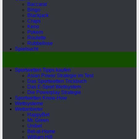
Baccarat
Bingo
Blackjack
Craps
Keno
Pokern
Roulette
Rubbellose
Spielsucht
Sportwetten Tipps kaufen
Asian Power Strategie im Test
Das Sportwetten Trickbuch
Das E-Sport Wettsystem
Die Powerplay Strategie
Sportwetten Know-How
Wettsysteme
Wettanbieter
HappyBet
Mr. Green
Unibet
Bet-at-Home
William Hill