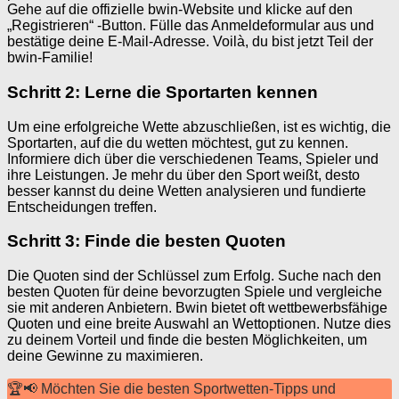
Gehe auf die ⁢offizielle bwin-Website und klicke auf‍ den
„Registrieren“ -Button. Fülle‌ das Anmeldeformular aus und
bestätige deine E-Mail-Adresse. Voilà, du ​bist jetzt Teil ⁣der
bwin-Familie!
Schritt 2: ⁣Lerne die ⁢Sportarten kennen
Um eine⁤ erfolgreiche Wette abzuschließen,‍ ist es​ wichtig, ‍die
Sportarten, auf die ⁣du⁤ wetten ‌möchtest, gut zu​ kennen.
Informiere dich über die verschiedenen⁣ Teams, Spieler⁤ und
ihre Leistungen. Je mehr du über⁤ den Sport weißt, ‌desto
besser kannst du deine Wetten analysieren⁤ und fundierte
Entscheidungen treffen.
Schritt 3: Finde ‌die besten Quoten
Die Quoten sind der Schlüssel zum​ Erfolg. Suche⁢ nach den
besten Quoten für deine bevorzugten Spiele ⁤und vergleiche
sie mit anderen ⁢Anbietern. Bwin bietet oft wettbewerbsfähige‍
Quoten ‍und eine breite ‌Auswahl ⁢an Wettoptionen. Nutze ​dies
⁤zu deinem ‍Vorteil‌ und⁤ finde die besten Möglichkeiten,‍ um
deine Gewinne zu maximieren.
🏆📢 Möchten Sie die besten Sportwetten-Tipps und