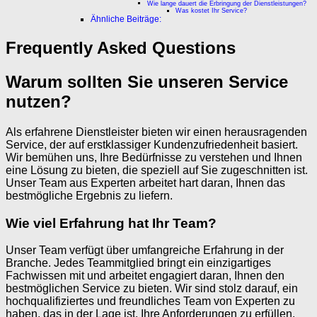
Wie lange dauert die Erbringung der Dienstleistungen?
Was kostet Ihr Service?
Ähnliche Beiträge:
Frequently Asked Questions
Warum sollten Sie unseren Service
nutzen?
Als erfahrene Dienstleister bieten wir einen herausragenden
Service, der auf erstklassiger Kundenzufriedenheit basiert.
Wir bemühen uns, Ihre Bedürfnisse zu verstehen und Ihnen
eine Lösung zu bieten, die speziell auf Sie zugeschnitten ist.
Unser Team aus Experten arbeitet hart daran, Ihnen das
bestmögliche Ergebnis zu liefern.
Wie viel Erfahrung hat Ihr Team?
Unser Team verfügt über umfangreiche Erfahrung in der
Branche. Jedes Teammitglied bringt ein einzigartiges
Fachwissen mit und arbeitet engagiert daran, Ihnen den
bestmöglichen Service zu bieten. Wir sind stolz darauf, ein
hochqualifiziertes und freundliches Team von Experten zu
haben, das in der Lage ist, Ihre Anforderungen zu erfüllen.