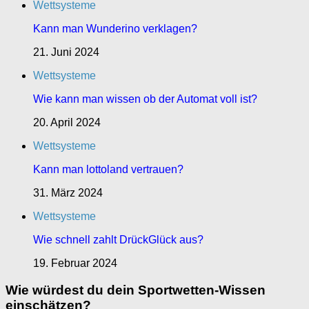
Wettsysteme
Kann man Wunderino verklagen?
21. Juni 2024
Wettsysteme
Wie kann man wissen ob der Automat voll ist?
20. April 2024
Wettsysteme
Kann man lottoland vertrauen?
31. März 2024
Wettsysteme
Wie schnell zahlt DrückGlück aus?
19. Februar 2024
Wie würdest du dein Sportwetten-Wissen
einschätzen?