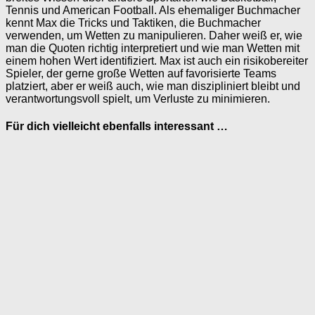
Tennis und American Football. Als ehemaliger Buchmacher
kennt Max die Tricks und Taktiken, die Buchmacher
verwenden, um Wetten zu manipulieren. Daher weiß er, wie
man die Quoten richtig interpretiert und wie man Wetten mit
einem hohen Wert identifiziert. Max ist auch ein risikobereiter
Spieler, der gerne große Wetten auf favorisierte Teams
platziert, aber er weiß auch, wie man diszipliniert bleibt und
verantwortungsvoll spielt, um Verluste zu minimieren.
Für dich vielleicht ebenfalls interessant …