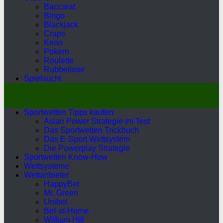
Baccarat
Bingo
Blackjack
Craps
Keno
Pokern
Roulette
Rubbellose
Spielsucht
Sportwetten Tipps kaufen
Asian Power Strategie im Test
Das Sportwetten Trickbuch
Das E-Sport Wettsystem
Die Powerplay Strategie
Sportwetten Know-How
Wettsysteme
Wettanbieter
HappyBet
Mr. Green
Unibet
Bet-at-Home
William Hill