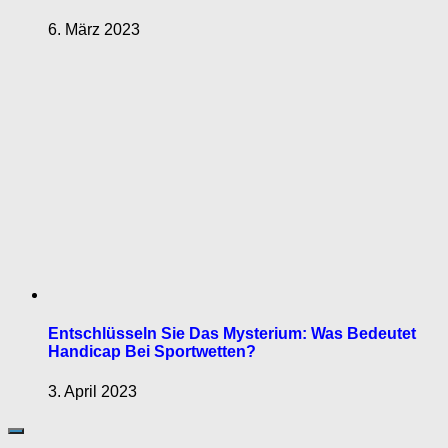
6. März 2023
Entschlüsseln Sie Das Mysterium: Was Bedeutet
Handicap Bei Sportwetten?
3. April 2023