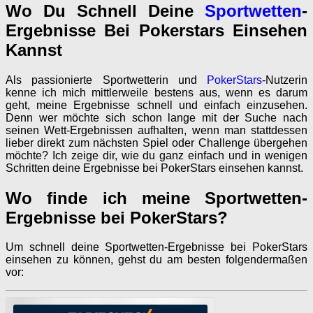
Wo Du Schnell Deine
Sportwetten
-
Ergebnisse Bei Pokerstars Einsehen
Kannst
Als passionierte Sportwetterin und
PokerStars
-Nutzerin
kenne ich mich mittlerweile bestens aus, wenn es darum
geht, meine Ergebnisse schnell und einfach einzusehen.
Denn wer möchte sich schon lange mit der Suche nach
seinen Wett-Ergebnissen aufhalten, wenn man stattdessen
lieber direkt zum nächsten Spiel oder Challenge übergehen
möchte? Ich zeige dir, wie du ganz einfach und in wenigen
Schritten deine Ergebnisse bei PokerStars einsehen kannst.
Wo finde ich meine Sportwetten-
Ergebnisse bei PokerStars?
Um schnell deine Sportwetten-Ergebnisse bei PokerStars
einsehen zu können, gehst du am besten folgendermaßen
vor: