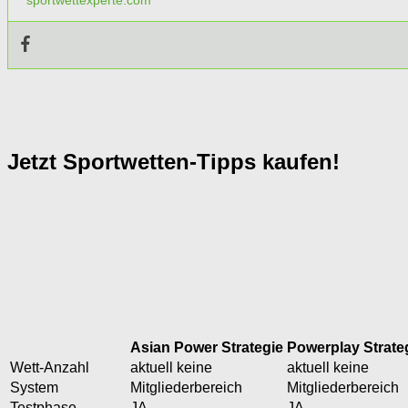
sportwettexperte.com
Jetzt Sportwetten-Tipps kaufen!
Asian Power Strategie
Powerplay Strate
Wett-Anzahl
aktuell keine
aktuell keine
System
Mitgliederbereich
Mitgliederbereich
Testphase
JA
JA