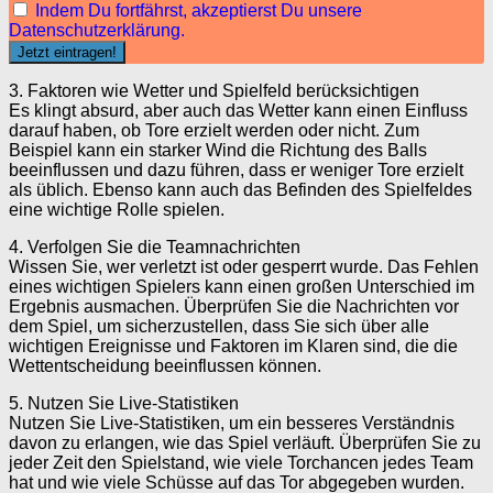
Indem Du fortfährst, akzeptierst Du unsere
Datenschutzerklärung.
3. Faktoren wie Wetter und Spielfeld berücksichtigen
Es klingt absurd, aber auch das Wetter kann einen Einfluss
darauf haben, ob Tore erzielt werden oder nicht. Zum
Beispiel kann ein starker Wind die Richtung des Balls
beeinflussen und dazu führen, dass er weniger Tore erzielt
als üblich. Ebenso kann auch das Befinden des Spielfeldes
eine wichtige Rolle spielen.
4. Verfolgen Sie die Teamnachrichten
Wissen Sie, wer verletzt ist oder gesperrt wurde. Das Fehlen
eines wichtigen Spielers kann einen großen Unterschied im
Ergebnis ausmachen. Überprüfen Sie die Nachrichten vor
dem Spiel, um sicherzustellen, dass Sie sich über alle
wichtigen Ereignisse und Faktoren im Klaren sind, die die
Wettentscheidung beeinflussen können.
5. Nutzen Sie Live-Statistiken
Nutzen Sie Live-Statistiken, um ein besseres Verständnis
davon zu erlangen, wie das Spiel verläuft. Überprüfen Sie zu
jeder Zeit den Spielstand, wie viele Torchancen jedes Team
hat und wie viele Schüsse auf das Tor abgegeben wurden.