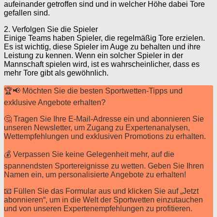
aufeinander getroffen sind und in welcher Höhe dabei Tore
gefallen sind.
2. Verfolgen Sie die Spieler
Einige Teams haben Spieler, die regelmäßig Tore erzielen.
Es ist wichtig, diese Spieler im Auge zu behalten und ihre
Leistung zu kennen. Wenn ein solcher Spieler in der
Mannschaft spielen wird, ist es wahrscheinlicher, dass es
mehr Tore gibt als gewöhnlich.
🏆📢 Möchten Sie die besten Sportwetten-Tipps und
exklusive Angebote erhalten?
🤔 Tragen Sie Ihre E-Mail-Adresse ein und abonnieren Sie
unseren Newsletter, um Zugang zu Expertenanalysen,
Wettempfehlungen und exklusiven Promotions zu erhalten.
💰 Verpassen Sie keine Gelegenheit mehr, auf die
spannendsten Sportereignisse zu wetten. Geben Sie Ihren
Namen ein, um personalisierte Angebote zu erhalten!
📧 Füllen Sie das Formular aus und klicken Sie auf „Jetzt
abonnieren“, um in die Welt der Sportwetten einzutauchen
und von unseren Expertenempfehlungen zu profitieren.