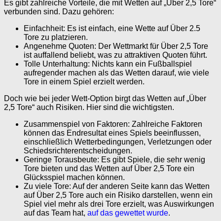
Es gibt zahlreiche Vorteile, die mit Wetten auf „Über 2,5 Tore“
verbunden sind. Dazu gehören:
Einfachheit: Es ist einfach, eine Wette auf Über 2.5
Tore zu platzieren.
Angenehme Quoten: Der Wettmarkt für Über 2,5 Tore
ist auffallend beliebt, was zu attraktiven Quoten führt.
Tolle Unterhaltung: Nichts kann ein Fußballspiel
aufregender machen als das Wetten darauf, wie viele
Tore in einem Spiel erzielt werden.
Doch wie bei jeder Wett-Option birgt das Wetten auf „Über
2,5 Tore“ auch Risiken. Hier sind die wichtigsten.
Zusammenspiel von Faktoren: Zahlreiche Faktoren
können das Endresultat eines Spiels beeinflussen,
einschließlich Wetterbedingungen, Verletzungen oder
Schiedsrichterentscheidungen.
Geringe Torausbeute: Es gibt Spiele, die sehr wenig
Tore bieten und das Wetten auf Über 2,5 Tore ein
Glücksspiel machen können.
Zu viele Tore: Auf der anderen Seite kann das Wetten
auf Über 2,5 Tore auch ein Risiko darstellen, wenn ein
Spiel viel mehr als drei Tore erzielt, was Auswirkungen
auf das Team hat,
auf das gewettet wurde
.