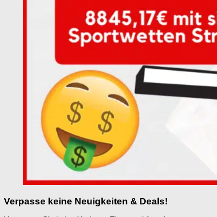
Verpasse keine Neuigkeiten & Deals!