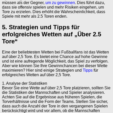
müssen als der Gegner,
um zu gewinnen
. Dies führt dazu,
dass sie offensiv spielen und mehr Risiken eingehen, um
Tore zu erzielen. Dies erhöht die Wahrscheinlichkeit, dass
Spiele mit mehr als 2.5 Toren enden.
5. Strategien und Tipps für
erfolgreiches Wetten auf „Über 2.5
Tore“
Eine der beliebtesten Wetten bei Fußballfans ist das Wetten
auf über 2,5 Tore. Es bietet eine Chance auf hohe Gewinne
und ist eine aufregende Möglichkeit, das Spiel zu verfolgen.
Aber wie können Sie Ihre Gewinnchancen bei dieser Wette
maximieren? Hier sind einige Strategien und
Tipps
für
erfolgreiches Wetten auf über 2,5 Tore.
1. Analyse der Statistiken
Bevor Sie eine Wette auf über 2,5 Tore platzieren, sollten Sie
die Statistiken der Mannschaften und Spieler analysieren.
Achten Sie auf die Ergebnisse aus früheren Spielen, die
Torverhältnisse und die Form der Teams. Stellen Sie sicher,
dass auch die Anzahl der Tore in den vergangenen Spielen
berücksichtigt wird und vor allem, ob die Mannschaften