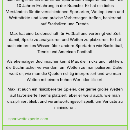
10 Jahren Erfahrung in der Branche. Er hat ein tiefes
Verständnis für die verschiedenen Sportarten, Wettoptionen und
Wettmärkte und kann präzise Vorhersagen treffen, basierend
auf Statistiken und Trends.
Max hat eine Leidenschaft für Fußball und verbringt viel Zeit
damit, Spiele zu analysieren und Wetten zu platzieren. Er hat
auch ein breites Wissen über andere Sportarten wie Basketball,
Tennis und American Football.
Als ehemaliger Buchmacher kennt Max die Tricks und Taktiken,
die Buchmacher verwenden, um Wetten zu manipulieren. Daher
weiß er, wie man die Quoten richtig interpretiert und wie man
Wetten mit einem hohen Wert identifiziert.
Max ist auch ein risikobereiter Spieler, der gerne große Wetten
auf favorisierte Teams platziert, aber er weiß auch, wie man
diszipliniert bleibt und verantwortungsvoll spielt, um Verluste zu
minimieren.
sportwettexperte.com