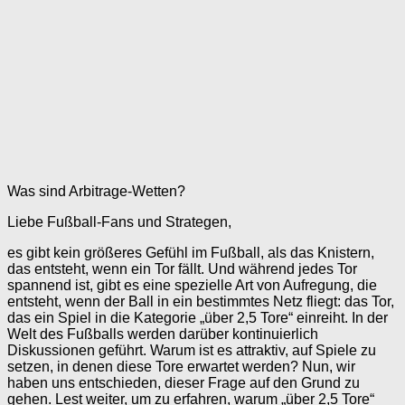
Was sind Arbitrage-Wetten?
Liebe Fußball-Fans und Strategen,
es gibt kein größeres Gefühl im Fußball, als das Knistern,
das entsteht, wenn ein Tor fällt. Und während jedes Tor
spannend ist, gibt es eine spezielle Art von Aufregung, die
entsteht, wenn der Ball in ein bestimmtes Netz fliegt: das Tor,
das ein Spiel in die Kategorie „über 2,5 Tore“ einreiht. In der
Welt des Fußballs werden darüber kontinuierlich
Diskussionen geführt. Warum ist es attraktiv, auf Spiele zu
setzen, in denen diese Tore erwartet werden? Nun, wir
haben uns entschieden, dieser Frage auf den Grund zu
gehen. Lest weiter, um zu erfahren, warum „über 2,5 Tore“