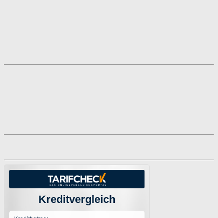
Kreditvergleich