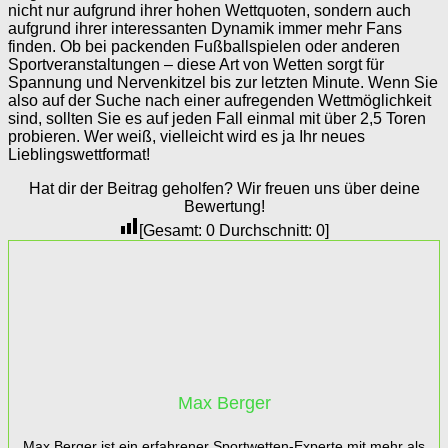
nicht nur aufgrund ihrer hohen Wettquoten, sondern auch
aufgrund ihrer interessanten Dynamik immer mehr Fans
finden. Ob bei packenden Fußballspielen oder anderen
Sportveranstaltungen – diese Art von Wetten sorgt für
Spannung und Nervenkitzel bis zur letzten Minute. Wenn Sie
also auf der Suche nach einer aufregenden Wettmöglichkeit
sind, sollten Sie es auf jeden Fall einmal mit über 2,5 Toren
probieren. Wer weiß, vielleicht wird es ja Ihr neues
Lieblingswettformat!
Hat dir der Beitrag geholfen? Wir freuen uns über deine
Bewertung!
[Gesamt:
0
Durchschnitt:
0
]
Max Berger
Max Berger ist ein erfahrener Sportwetten-Experte mit mehr als