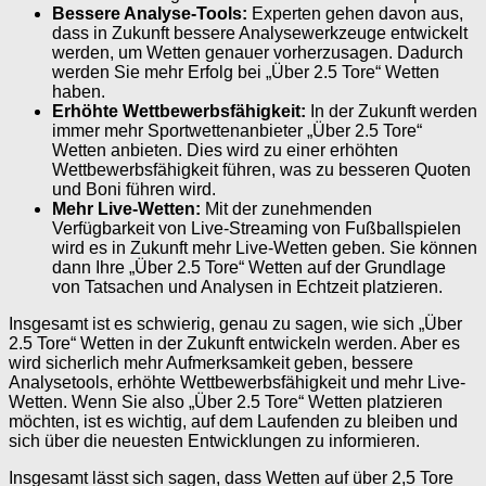
Bessere Analyse-Tools:
Experten gehen davon aus,
dass in Zukunft bessere Analysewerkzeuge entwickelt
werden, um Wetten genauer vorherzusagen. Dadurch
werden Sie mehr Erfolg bei „Über 2.5 Tore“ Wetten
haben.
Erhöhte Wettbewerbsfähigkeit:
In der Zukunft werden
immer mehr Sportwettenanbieter „Über 2.5 Tore“
Wetten anbieten. Dies wird zu einer erhöhten
Wettbewerbsfähigkeit führen, was zu besseren Quoten
und Boni führen wird.
Mehr Live-Wetten:
Mit der zunehmenden
Verfügbarkeit von Live-Streaming von Fußballspielen
wird es in Zukunft mehr Live-Wetten geben. Sie können
dann Ihre „Über 2.5 Tore“ Wetten auf der Grundlage
von Tatsachen und Analysen in Echtzeit platzieren.
Insgesamt ist es schwierig, genau zu sagen, wie sich „Über
2.5 Tore“ Wetten in der Zukunft entwickeln werden. Aber es
wird sicherlich mehr Aufmerksamkeit geben, bessere
Analysetools, erhöhte Wettbewerbsfähigkeit und mehr Live-
Wetten. Wenn Sie also „Über 2.5 Tore“ Wetten platzieren
möchten, ist es wichtig, auf dem Laufenden zu bleiben und
sich über die neuesten Entwicklungen zu informieren.
Insgesamt lässt sich sagen, dass Wetten auf über 2,5 Tore