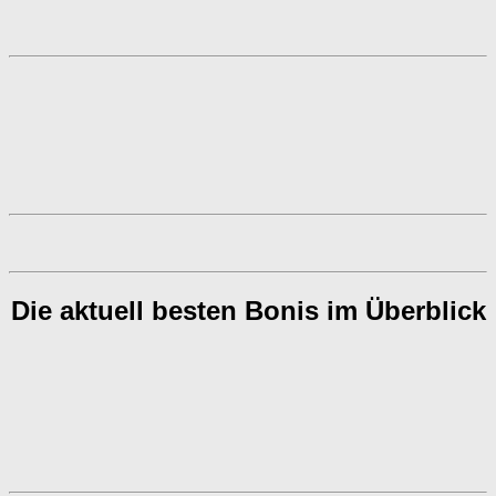
Die aktuell besten Bonis im Überblick