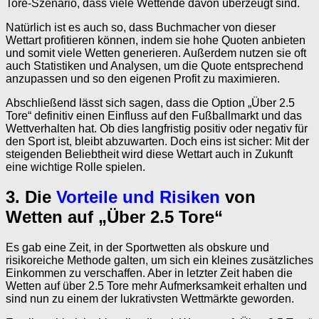
Tore-Szenario, dass viele Wettende davon überzeugt sind.
Natürlich ist es auch so, dass Buchmacher von dieser
Wettart profitieren können, indem sie hohe Quoten anbieten
und somit viele Wetten generieren. Außerdem nutzen sie oft
auch Statistiken und Analysen, um die Quote entsprechend
anzupassen und so den eigenen Profit zu maximieren.
Abschließend lässt sich sagen, dass die Option „Über 2.5
Tore“ definitiv einen Einfluss auf den Fußballmarkt und das
Wettverhalten hat. Ob dies langfristig positiv oder negativ für
den Sport ist, bleibt abzuwarten. Doch eins ist sicher: Mit der
steigenden Beliebtheit wird diese Wettart auch in Zukunft
eine wichtige Rolle spielen.
3. Die
Vorteile und Risiken
von
Wetten auf „Über 2.5 Tore“
Es gab eine Zeit, in der Sportwetten als obskure und
risikoreiche Methode galten, um sich ein kleines zusätzliches
Einkommen zu verschaffen. Aber in letzter Zeit haben die
Wetten auf über 2.5 Tore mehr Aufmerksamkeit erhalten und
sind nun zu einem der lukrativsten Wettmärkte geworden.