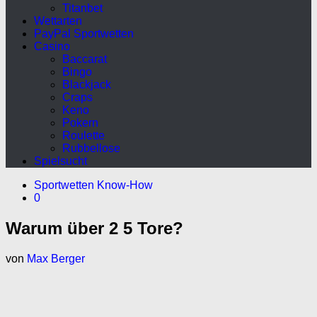
Titanbet
Wettarten
PayPal Sportwetten
Casino
Baccarat
Bingo
Blackjack
Craps
Keno
Pokern
Roulette
Rubbellose
Spielsucht
Sportwetten Know-How
0
Warum über 2 5 Tore?
von
Max Berger