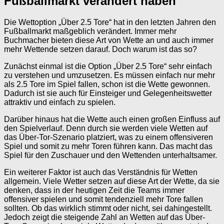
Fußballmarkt verändert haben
Die Wettoption „Über 2.5 Tore“ hat in den letzten Jahren den
Fußballmarkt maßgeblich verändert. Immer mehr
Buchmacher bieten diese Art von Wette an und auch immer
mehr Wettende setzen darauf. Doch warum ist das so?
Zunächst einmal ist die Option „Über 2.5 Tore“ sehr einfach
zu verstehen und umzusetzen. Es müssen einfach nur mehr
als 2.5 Tore im Spiel fallen, schon ist die Wette gewonnen.
Dadurch ist sie auch für Einsteiger und Gelegenheitswetter
attraktiv und einfach zu spielen.
Darüber hinaus hat die Wette auch einen großen Einfluss auf
den Spielverlauf. Denn durch sie werden viele Wetten auf
das Über-Tor-Szenario platziert, was zu einem offensiveren
Spiel und somit zu mehr Toren führen kann. Das macht das
Spiel für den Zuschauer und den Wettenden unterhaltsamer.
Ein weiterer Faktor ist auch das Verständnis für Wetten
allgemein. Viele Wetter setzen auf diese Art der Wette, da sie
denken, dass in der heutigen Zeit die Teams immer
offensiver spielen und somit tendenziell mehr Tore fallen
sollten. Ob das wirklich stimmt oder nicht, sei dahingestellt.
Jedoch zeigt die steigende Zahl an Wetten auf das Über-