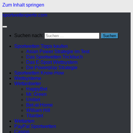
Zum Inhalt springen
sportwettexperte.com
Suchen nach:
Sportwetten Tipps kaufen
Asian Power Strategie im Test
Das Sportwetten Trickbuch
Das E-Sport Wettsystem
Die Powerplay Strategie
Sportwetten Know-How
Wettsysteme
Wettanbieter
HappyBet
Mr. Green
Unibet
Bet-at-Home
William Hill
Titanbet
Wettarten
PayPal Sportwetten
Casino