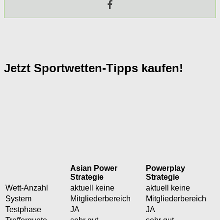
Jetzt Sportwetten-Tipps kaufen!
Asian Power
Powerplay
Strategie
Strategie
Wett-Anzahl
aktuell keine
aktuell keine
System
Mitgliederbereich
Mitgliederbereich
Testphase
JA
JA