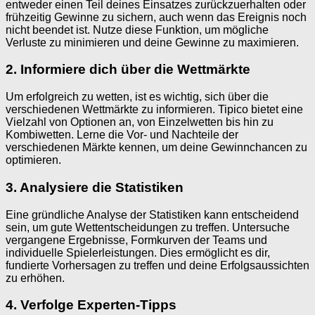
entweder einen Teil⁤ deines Einsatzes zurückzuerhalten‍ oder
frühzeitig Gewinne ‌zu sichern, auch wenn ​das Ereignis noch
nicht beendet ist. Nutze ⁢diese Funktion, um mögliche
Verluste‍ zu minimieren und deine Gewinne ⁢zu maximieren.
2. Informiere dich über die Wettmärkte
Um erfolgreich zu wetten, ist es wichtig, sich über die
verschiedenen Wettmärkte zu informieren.‌ Tipico bietet eine
Vielzahl von Optionen an, ⁢von Einzelwetten bis ‍hin zu
Kombiwetten. Lerne die ‌Vor- und Nachteile der
verschiedenen Märkte⁣ kennen, um deine Gewinnchancen zu
optimieren.
3. ‌Analysiere die Statistiken
Eine ⁤gründliche Analyse der Statistiken kann entscheidend
sein,⁣ um gute Wettentscheidungen zu treffen. Untersuche​
vergangene Ergebnisse, Formkurven der Teams‍ und
individuelle ‍Spielerleistungen. Dies ermöglicht ⁢es dir,
fundierte Vorhersagen​ zu treffen und ⁤deine Erfolgsaussichten
zu erhöhen.
4. Verfolge ⁣Experten-Tipps