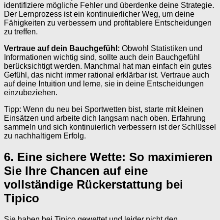
identifiziere​ mögliche Fehler und überdenke deine Strategie.
Der Lernprozess ist ein kontinuierlicher Weg, um⁢ deine
Fähigkeiten zu verbessern und profitablere ⁤Entscheidungen
zu treffen.
Vertraue auf dein Bauchgefühl:
Obwohl‌ Statistiken und
Informationen wichtig sind, sollte auch dein Bauchgefühl​
berücksichtigt werden. Manchmal⁢ hat man einfach ein gutes
Gefühl, das nicht immer rational erklärbar ist.​ Vertraue auch
auf deine Intuition und lerne, sie in deine Entscheidungen
einzubeziehen.
Tipp: Wenn du neu bei‌ Sportwetten bist, starte mit ⁤kleinen
Einsätzen‍ und arbeite dich langsam nach oben. ⁤Erfahrung
sammeln und sich kontinuierlich⁤ verbessern ​ist der Schlüssel
zu nachhaltigem ‌Erfolg.
6. Eine sichere Wette: So maximieren‌
Sie Ihre ​Chancen auf eine‌
vollständige Rückerstattung bei
Tipico
Sie⁣ haben bei Tipico gewettet und leider nicht den