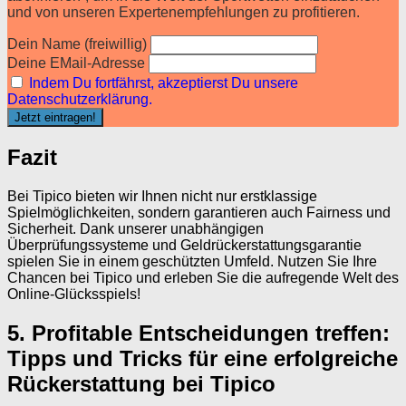
und von unseren Expertenempfehlungen zu profitieren.
Dein Name (freiwillig)
Deine EMail-Adresse
Indem Du fortfährst, akzeptierst Du unsere
Datenschutzerklärung.
Fazit
Bei Tipico bieten wir Ihnen nicht nur erstklassige
Spielmöglichkeiten, sondern garantieren auch Fairness‌ und
Sicherheit. ‌Dank unserer unabhängigen
Überprüfungssysteme und Geldrückerstattungsgarantie
spielen Sie in einem geschützten Umfeld. Nutzen Sie Ihre​
Chancen bei Tipico und erleben⁢ Sie⁢ die aufregende Welt des
Online-Glücksspiels!
5. Profitable Entscheidungen treffen:
Tipps und Tricks für eine⁣ erfolgreiche
Rückerstattung bei Tipico