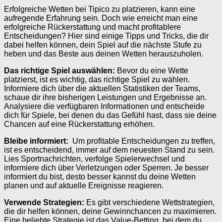
Erfolgreiche Wetten bei Tipico zu platzieren, kann eine
aufregende Erfahrung sein. Doch wie erreicht man eine
erfolgreiche Rückerstattung ⁣und macht profitablere
Entscheidungen? Hier sind⁣ einige⁢ Tipps und Tricks, die dir
dabei helfen können, dein Spiel auf die nächste Stufe zu
heben und​ das Beste aus deinen Wetten herauszuholen.
Das richtige Spiel auswählen:
Bevor ⁢du eine Wette
platzierst, ist es wichtig, das richtige Spiel zu ⁢wählen.​
Informiere dich über die aktuellen Statistiken der Teams,
schaue dir ihre ⁢bisherigen Leistungen und‍ Ergebnisse an.
Analysiere ⁢die verfügbaren Informationen⁢ und entscheide
dich für Spiele, bei denen ⁢du das ⁣Gefühl hast, dass sie deine
Chancen auf eine Rückerstattung ​erhöhen.
Bleibe informiert:
⁣ Um profitable Entscheidungen ⁣zu treffen,
ist es entscheidend, immer auf ‌dem neuesten ‍Stand zu sein.
Lies Sportnachrichten,⁣ verfolge Spielerwechsel und
informiere dich⁢ über Verletzungen oder Sperren. Je besser
informiert du bist, desto besser kannst du​ deine Wetten
planen und auf aktuelle‍ Ereignisse ‌reagieren.
Verwende Strategien:
Es gibt​ verschiedene Wettstrategien,⁣
die⁢ dir helfen können, deine Gewinnchancen zu maximieren.
Eine beliebte Strategie‌ ist das Value-Betting,‌ bei dem du