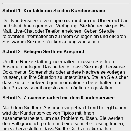
Schritt 1: Kontaktieren Sie den Kundenservice
Der Kundenservice ‍von Tipico ⁤ist rund um ‌die Uhr erreichbar
und steht Ihnen gerne zur Verfügung.⁢ Sie können sie per E-
Mail, Live-Chat oder Telefon erreichen. Geben⁣ Sie ⁢alle
relevanten Informationen ‌zu Ihrem Anliegen an und erklären
Sie, warum Sie eine⁣ Rückerstattung wünschen.
Schritt 2: Belegen Sie Ihren Anspruch
Um Ihre Rückerstattung zu erhalten, müssen Sie Ihren
⁣Anspruch belegen. Das bedeutet, dass Sie ⁢möglicherweise
Dokumente, Screenshots oder andere Nachweise vorlegen
müssen, um Ihre Situation⁢ zu‌ unterstützen.⁣ Stellen Sie sicher,
dass ​Sie alle notwendigen Informationen ​bereithalten, ‌um
den Prozess so reibungslos ​wie ⁢möglich zu gestalten.
Schritt 3: Zusammenarbeit mit dem Kundenservice
Nachdem Sie Ihren Anspruch vorgebracht⁣ und belegt haben,
wird der Kundenservice von Tipico ⁢mit Ihnen
zusammenarbeiten, um das Problem zu lösen. Sie werden‌
den Fall gründlich prüfen und eine schnelle Lösung finden,
um sicherzustellen,⁢ dass Sie Ihr Geld zurückerhalten.