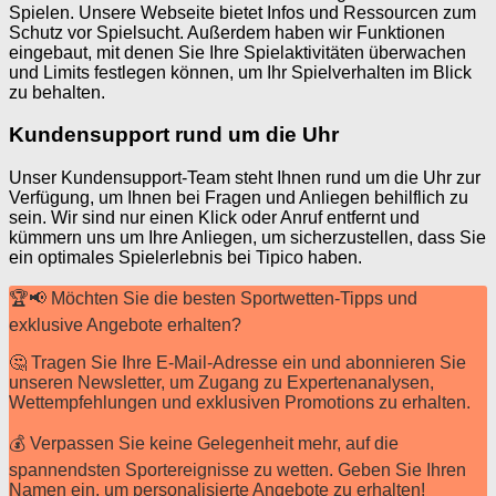
Spielen. ⁣Unsere‍ Webseite bietet Infos ‍und Ressourcen zum
Schutz vor Spielsucht. Außerdem haben wir Funktionen
eingebaut, mit denen Sie Ihre⁢ Spielaktivitäten überwachen
und Limits festlegen​ können, um Ihr Spielverhalten im Blick
zu behalten.
Kundensupport rund um die⁢ Uhr
Unser Kundensupport-Team steht​ Ihnen rund um die Uhr zur
Verfügung, um Ihnen bei Fragen⁣ und Anliegen behilflich zu
sein. Wir sind nur einen Klick oder Anruf entfernt und
kümmern uns um Ihre Anliegen, um sicherzustellen, dass Sie
ein optimales Spielerlebnis bei Tipico haben.
🏆📢 Möchten Sie die besten Sportwetten-Tipps und
exklusive Angebote erhalten?
🤔 Tragen Sie Ihre E-Mail-Adresse ein und abonnieren Sie
unseren Newsletter, um Zugang zu Expertenanalysen,
Wettempfehlungen und exklusiven Promotions zu erhalten.
💰 Verpassen Sie keine Gelegenheit mehr, auf die
spannendsten Sportereignisse zu wetten. Geben Sie Ihren
Namen ein, um personalisierte Angebote zu erhalten!