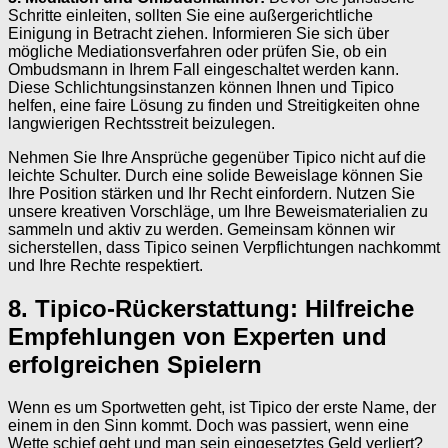
Schritte einleiten, sollten⁢ Sie eine außergerichtliche
Einigung in Betracht ziehen. Informieren Sie sich über
mögliche Mediationsverfahren oder ⁤prüfen⁣ Sie, ob ein
Ombudsmann in Ihrem Fall eingeschaltet werden kann.
Diese Schlichtungsinstanzen können Ihnen und Tipico
‌helfen, eine faire Lösung ⁤zu finden und Streitigkeiten ohne⁤
langwierigen⁤ Rechtsstreit beizulegen.
Nehmen Sie⁢ Ihre Ansprüche gegenüber ‌Tipico ⁣nicht auf die
leichte Schulter. Durch eine solide Beweislage können Sie
Ihre Position stärken und Ihr Recht einfordern. Nutzen Sie
unsere kreativen⁣ Vorschläge,⁤ um Ihre Beweismaterialien​ zu
sammeln​ und aktiv zu ⁢werden. ⁣Gemeinsam können wir
sicherstellen, dass Tipico seinen⁣ Verpflichtungen nachkommt
⁤und Ihre ​Rechte respektiert.
8. Tipico-Rückerstattung:⁣ Hilfreiche
Empfehlungen von Experten und
erfolgreichen ⁣Spielern
Wenn es um Sportwetten geht,⁣ ist Tipico der erste⁤ Name, der
einem in den Sinn kommt. Doch was​ passiert, wenn eine⁢
Wette schief geht und man sein eingesetztes Geld verliert?