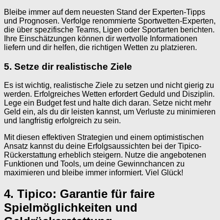
Bleibe immer auf dem neuesten Stand der Experten-Tipps
und ‍Prognosen. Verfolge‌ renommierte Sportwetten-Experten,
die über spezifische Teams, Ligen oder Sportarten berichten.
Ihre Einschätzungen können dir wertvolle Informationen
liefern und dir helfen, die richtigen‌ Wetten zu‍ platzieren.
5. Setze dir realistische‍ Ziele
Es ist wichtig, realistische Ziele zu setzen ⁣und nicht⁢ gierig zu
werden. Erfolgreiches Wetten erfordert Geduld und Disziplin.
Lege ein Budget fest und halte dich daran. Setze nicht mehr
Geld ein, als​ du ​dir leisten kannst, um Verluste zu minimieren
⁢und langfristig erfolgreich zu sein.
Mit ​diesen effektiven Strategien und einem optimistischen
Ansatz kannst du deine Erfolgsaussichten bei der Tipico-
Rückerstattung erheblich steigern. Nutze die angebotenen
Funktionen​ und Tools, um deine Gewinnchancen zu
‌maximieren und bleibe immer informiert. Viel ⁢Glück!
4. Tipico: Garantie für faire
Spielmöglichkeiten und⁢