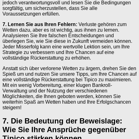
jedoch verantwortungsvoll und lesen Sie die Bedingungen
sorgfältig, um sicherzustellen, dass Sie alle
Voraussetzungen erfüllen.
7. Lernen Sie aus Ihren Fehlern:
Verluste gehören zum
Wetten dazu, aber‍ es ist‌ wichtig, aus ihnen ​zu lernen.
Analysieren Sie Ihre falschen Entscheidungen und
überlegen Sie, wie Sie diese in Zukunft vermeiden können.‍
Jeder Misserfolg kann eine wertvolle Lektion sein, um ‍Ihre​
Strategie zu verbessern und Ihre ⁤Chancen auf eine
vollständige Rückerstattung zu erhöhen.
Anstatt sich über⁢ verlorene Wetten zu ärgern, drehen Sie den
Spieß um​ und ⁢nutzen Sie unsere Tipps, um Ihre Chancen auf
eine⁣ vollständige Rückerstattung bei Tipico zu⁤ maximieren.‌
Mit ein wenig Vorbereitung, einer klugen Bankroll-
Verwaltung und der Nutzung⁣ der verschiedenen
Möglichkeiten, die Ihnen geboten werden, können Sie
weiterhin Spaß am⁤ Wetten haben und Ihre Erfolgschancen
steigern!
7. Die Bedeutung der Beweislage:
Wie Sie Ihre Ansprüche⁣ gegenüber
Tipico stärken können