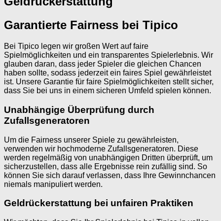
Geldrückerstattung
Garantierte Fairness bei‌ Tipico
Bei Tipico⁤ legen wir großen Wert auf faire
‍Spielmöglichkeiten und ein transparentes Spielerlebnis. Wir
glauben daran,‌ dass jeder Spieler die⁢ gleichen ‍Chancen
haben sollte, ⁣sodass jederzeit ein faires ⁤Spiel gewährleistet
ist. Unsere Garantie für faire Spielmöglichkeiten stellt sicher,
dass Sie bei uns in einem sicheren Umfeld spielen können.
Unabhängige Überprüfung durch
Zufallsgeneratoren
Um die Fairness unserer Spiele⁣ zu gewährleisten,
verwenden wir hochmoderne Zufallsgeneratoren. Diese
werden regelmäßig von unabhängigen Dritten überprüft, um ​
sicherzustellen,‍ dass alle Ergebnisse rein ‌zufällig sind. So
können Sie sich darauf verlassen, ‌dass Ihre⁤ Gewinnchancen
‌niemals manipuliert ⁢werden.
Geldrückerstattung bei unfairen Praktiken