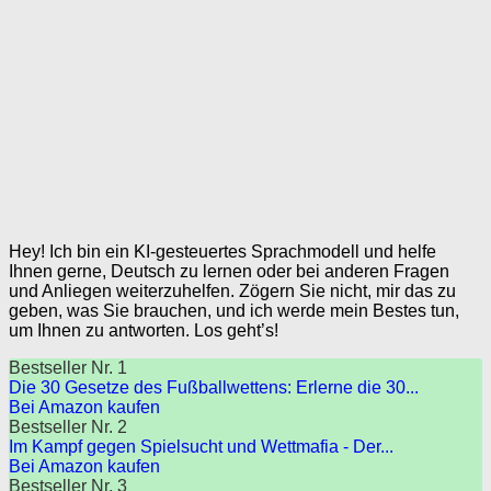
Hey! Ich bin ein KI-gesteuertes Sprachmodell und helfe
Ihnen gerne, Deutsch zu lernen oder bei anderen Fragen
und Anliegen weiterzuhelfen. Zögern Sie nicht, mir das zu
geben, was Sie brauchen, und ich werde mein Bestes tun,
um Ihnen zu antworten. Los geht’s!
Bestseller Nr. 1
Die 30 Gesetze des Fußballwettens: Erlerne die 30...
Bei Amazon kaufen
Bestseller Nr. 2
Im Kampf gegen Spielsucht und Wettmafia - Der...
Bei Amazon kaufen
Bestseller Nr. 3