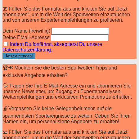
📧 Füllen Sie das Formular aus und klicken Sie auf „Jetzt
abonnieren“, um in die Welt der Sportwetten einzutauchen
und von unseren Expertenempfehlungen zu profitieren.
Dein Name (freiwillig)
Deine EMail-Adresse
Indem Du fortfährst, akzeptierst Du unsere
Datenschutzerklärung.
🏆📢 Möchten Sie die besten Sportwetten-Tipps und
exklusive Angebote erhalten?
🤔 Tragen Sie Ihre E-Mail-Adresse ein und abonnieren Sie
unseren Newsletter, um Zugang zu Expertenanalysen,
Wettempfehlungen und exklusiven Promotions zu erhalten.
💰 Verpassen Sie keine Gelegenheit mehr, auf die
spannendsten Sportereignisse zu wetten. Geben Sie Ihren
Namen ein, um personalisierte Angebote zu erhalten!
📧 Füllen Sie das Formular aus und klicken Sie auf „Jetzt
abonnieren“, um in die Welt der Sportwetten einzutauchen