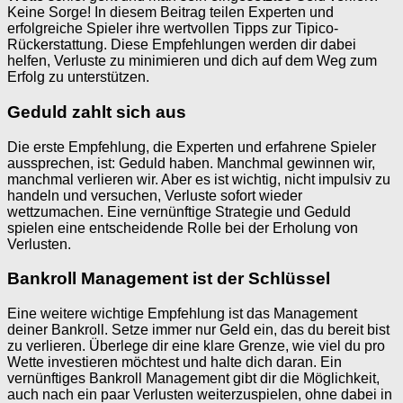
⁤Keine Sorge! In diesem Beitrag teilen Experten und
erfolgreiche Spieler ihre wertvollen​ Tipps zur Tipico-
Rückerstattung.‌ Diese Empfehlungen werden dir dabei ​
helfen, Verluste zu minimieren und dich auf dem Weg zum
Erfolg zu unterstützen.
Geduld‍ zahlt sich aus
Die ‍erste‌ Empfehlung, die Experten und erfahrene Spieler‌
aussprechen, ist: Geduld haben. Manchmal gewinnen wir,‌
manchmal verlieren⁢ wir. Aber⁢ es ist wichtig,​ nicht impulsiv zu
handeln ‌und versuchen, Verluste‌ sofort wieder
wettzumachen. Eine vernünftige Strategie und ⁣Geduld
spielen eine entscheidende Rolle bei der Erholung von
Verlusten.
Bankroll Management ist ‍der ⁣Schlüssel
Eine weitere ⁢wichtige Empfehlung ist das ‌Management
deiner ‍Bankroll. Setze⁢ immer nur Geld ein, das du bereit bist
zu​ verlieren. Überlege‌ dir eine klare Grenze, wie viel‍ du pro
Wette investieren möchtest und halte dich daran. Ein
vernünftiges Bankroll Management gibt dir die Möglichkeit,
auch nach⁤ ein paar Verlusten weiterzuspielen, ohne dabei in