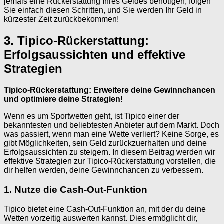
jemals eine Rückerstattung Ihres​ Geldes benötigen, folgen
Sie einfach ⁣diesen Schritten, und Sie werden Ihr Geld in
kürzester Zeit zurückbekommen!
3. Tipico-Rückerstattung:‍
Erfolgsaussichten⁣ und effektive
Strategien
Tipico-Rückerstattung: Erweitere deine Gewinnchancen
und optimiere deine Strategien!
Wenn es um Sportwetten‌ geht, ist‌ Tipico einer der
bekanntesten und beliebtesten Anbieter auf dem Markt. Doch
was passiert, wenn man ⁢eine ⁢Wette verliert? Keine Sorge, es
gibt Möglichkeiten, sein Geld zurückzuerhalten und deine
‌Erfolgsaussichten zu steigern. In diesem Beitrag werden wir
effektive Strategien zur Tipico-Rückerstattung vorstellen, die
dir helfen⁣ werden, deine⁢ Gewinnchancen zu ⁣verbessern.
1. Nutze die Cash-Out-Funktion
Tipico bietet eine⁢ Cash-Out-Funktion an, mit⁣ der du deine
Wetten vorzeitig auswerten kannst. Dies ermöglicht dir,