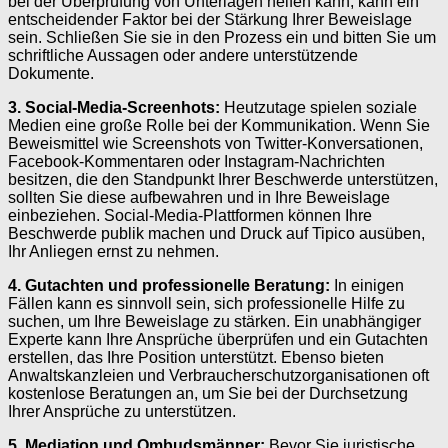
bei der Überprüfung‌ von ⁢Unterlagen helfen kann, kann ein
entscheidender Faktor bei ⁢der⁤ Stärkung ​Ihrer Beweislage
sein. Schließen Sie sie in den Prozess ein und bitten Sie um
schriftliche Aussagen oder andere unterstützende
Dokumente.
3. Social-Media-Screenhots:
⁣Heutzutage spielen soziale
Medien eine große ⁢Rolle bei der Kommunikation. Wenn Sie
Beweismittel wie Screenshots von Twitter-Konversationen,
Facebook-Kommentaren oder Instagram-Nachrichten
besitzen,⁣ die den ⁤Standpunkt Ihrer Beschwerde unterstützen,
sollten Sie diese aufbewahren und in Ihre Beweislage
einbeziehen.⁢ Social-Media-Plattformen können Ihre
Beschwerde publik ⁣machen und ‍Druck auf ⁢Tipico ausüben,
Ihr Anliegen ernst zu nehmen.
4. Gutachten ‌und professionelle Beratung:
In einigen
Fällen kann ⁣es sinnvoll sein, sich ‍professionelle Hilfe zu
suchen, um Ihre Beweislage zu stärken. Ein unabhängiger
Experte kann Ihre Ansprüche⁢ überprüfen und ein Gutachten
erstellen, das⁣ Ihre Position unterstützt. Ebenso bieten
Anwaltskanzleien und Verbraucherschutzorganisationen oft
kostenlose Beratungen an, um Sie bei‌ der Durchsetzung
Ihrer Ansprüche zu unterstützen.
5. Mediation und ⁣Ombudsmänner:
Bevor Sie juristische