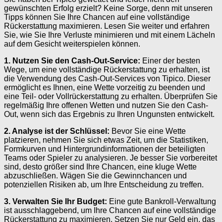
gewünschten Erfolg erzielt? Keine Sorge, denn mit​ unseren
Tipps können Sie Ihre Chancen auf eine vollständige
Rückerstattung maximieren. Lesen Sie weiter und erfahren
Sie, wie Sie⁤ Ihre Verluste minimieren und⁣ mit einem Lächeln
auf dem Gesicht weiterspielen können.
1. Nutzen Sie den Cash-Out-Service:
⁤Einer der besten
Wege,⁤ um eine vollständige Rückerstattung ⁤zu‌ erhalten, ist
die Verwendung des Cash-Out-Services ‌von Tipico. Dieser
ermöglicht es Ihnen,‌ eine Wette vorzeitig zu beenden und
eine Teil- oder Vollrückerstattung zu erhalten. Überprüfen Sie
regelmäßig Ihre offenen Wetten und nutzen Sie den Cash-
Out, wenn sich ⁢das Ergebnis zu Ihren Ungunsten entwickelt.
2. Analyse ist der​ Schlüssel:
⁢Bevor⁣ Sie eine Wette
platzieren, nehmen Sie sich etwas Zeit, um die Statistiken,
Formkurven und ⁢Hintergrundinformationen ‌der beteiligten ​
Teams oder Spieler zu analysieren. Je‌ besser Sie vorbereitet
sind, desto größer sind Ihre Chancen, eine kluge Wette
abzuschließen. Wägen Sie die Gewinnchancen⁤ und⁢
potenziellen Risiken ab, um ​Ihre Entscheidung zu ⁣treffen.
3. Verwalten Sie Ihr Budget:
Eine gute Bankroll-Verwaltung
ist ausschlaggebend, um Ihre Chancen auf eine vollständige
Rückerstattung⁤ zu maximieren. Setzen ‌Sie nur Geld ein, das