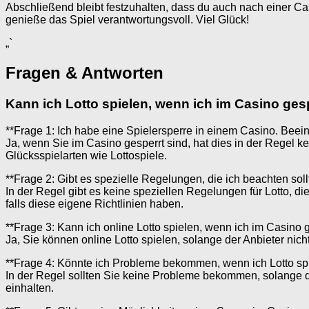
Abschließend bleibt festzuhalten, dass du⁣ auch nach einer Casi
genieße das Spiel verantwortungsvoll. ⁣Viel Glück!
„`
Fragen & Antworten
Kann ich Lotto spielen, wenn ich im Casino gesp
**Frage 1: Ich habe⁣ eine ⁣Spielersperre in einem ⁣Casino. ⁢Beei
Ja,⁣ wenn Sie im Casino gesperrt sind, hat dies in der Regel keine
Glücksspielarten wie Lottospiele.
**Frage 2:⁤ Gibt es spezielle Regelungen,⁢ die ich beachten sollt
In der Regel gibt es keine speziellen Regelungen für Lotto, die
falls diese eigene Richtlinien haben.
**Frage 3:​ Kann‌ ich ⁢online Lotto spielen,‌ wenn ich im Casino 
Ja,⁤ Sie können ​online Lotto spielen, solange der Anbieter nicht 
**Frage ⁤4: Könnte ich Probleme bekommen, wenn ich Lotto spiel
In der Regel sollten Sie keine Probleme bekommen,⁢ solange ‍di
⁢einhalten.