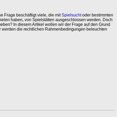
Frage beschäftigt viele, die ⁤mit
Spielsucht
oder bestimmten
pielen ⁣haben, von Spielstätten ausgeschlossen werden. ⁢Doch
⁣begeben?‌ In diesem Artikel wollen wir der Frage auf den Grund
t. Wir werden die rechtlichen Rahmenbedingungen beleuchten