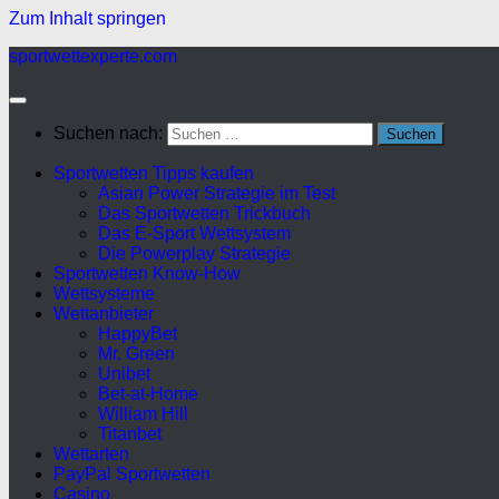
Zum Inhalt springen
sportwettexperte.com
Suchen nach:
Sportwetten Tipps kaufen
Asian Power Strategie im Test
Das Sportwetten Trickbuch
Das E-Sport Wettsystem
Die Powerplay Strategie
Sportwetten Know-How
Wettsysteme
Wettanbieter
HappyBet
Mr. Green
Unibet
Bet-at-Home
William Hill
Titanbet
Wettarten
PayPal Sportwetten
Casino