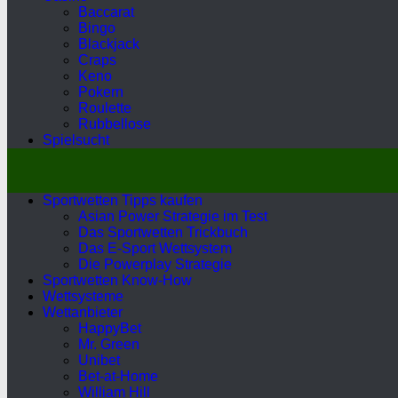
Baccarat
Bingo
Blackjack
Craps
Keno
Pokern
Roulette
Rubbellose
Spielsucht
Sportwetten Tipps kaufen
Asian Power Strategie im Test
Das Sportwetten Trickbuch
Das E-Sport Wettsystem
Die Powerplay Strategie
Sportwetten Know-How
Wettsysteme
Wettanbieter
HappyBet
Mr. Green
Unibet
Bet-at-Home
William Hill