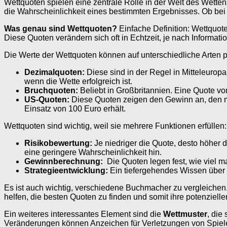
Wettquoten spielen eine zentrale ⁣Rolle in der ‌Welt⁢ des ⁣Wett
die ⁤Wahrscheinlichkeit eines bestimmten Ergebnisses. Ob ⁢bei
Was genau ⁢sind Wettquoten?
Einfache Definition:⁣ Wettquo
⁤Diese Quoten ⁣verändern sich ⁢oft‌ in Echtzeit, je nach⁣ Inform
Die Werte der Wettquoten‍ können​ auf unterschiedliche Arten p
Dezimalquoten:
Diese sind‌ in der Regel in Mitteleurop
wenn die Wette erfolgreich ⁢ist.
Bruchquoten:
Beliebt in ​Großbritannien. ‌Eine Quote von
US-Quoten:
Diese Quoten zeigen den Gewinn an, den ma
Einsatz von 100 Euro erhält.
Wettquoten sind wichtig, weil⁣ sie mehrere Funktionen ​erfüllen:
Risikobewertung:
Je niedriger die Quote, desto höher d
eine⁢ geringere Wahrscheinlichkeit ​hin.
Gewinnberechnung:
⁣ Die Quoten⁣ legen ⁣fest, wie⁤ vi
Strategieentwicklung:
Ein‌ tiefergehendes Wissen über⁤ di
Es ⁤ist auch⁤ wichtig, verschiedene Buchmacher zu vergleichen.
helfen, die ‌besten Quoten⁤ zu finden und somit ihre ​potenzie
Ein weiteres interessantes‍ Element sind die
Wettmuster
, die
Veränderungen⁣ können Anzeichen für Verletzungen​ von ‍Spiel