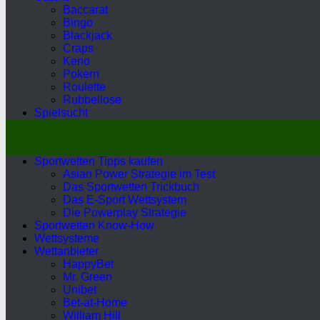
Baccarat
Bingo
Blackjack
Craps
Keno
Pokern
Roulette
Rubbellose
Spielsucht
Sportwetten Tipps kaufen
Asian Power Strategie im Test
Das Sportwetten Trickbuch
Das E-Sport Wettsystem
Die Powerplay Strategie
Sportwetten Know-How
Wettsysteme
Wettanbieter
HappyBet
Mr. Green
Unibet
Bet-at-Home
William Hill