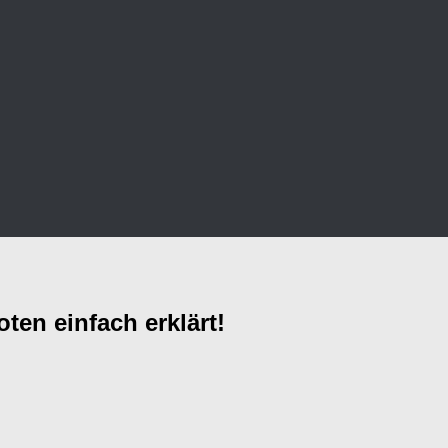
ten einfach erklärt!