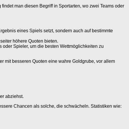
 findet ⁢man diesen ⁣Begriff in Sportarten, wo zwei Teams oder
 Ergebnis eines Spiels setzt, sondern auch⁢ auf bestimmte
iter höhere‍ Quoten‍ bieten.
ms oder Spieler, ​um die besten Wettmöglichkeiten zu
ter ⁤mit besseren Quoten ‍eine wahre Goldgrube, vor allem
er abziehst.
ssere Chancen⁣ als ​solche, ⁤die schwächeln. Statistiken wie: