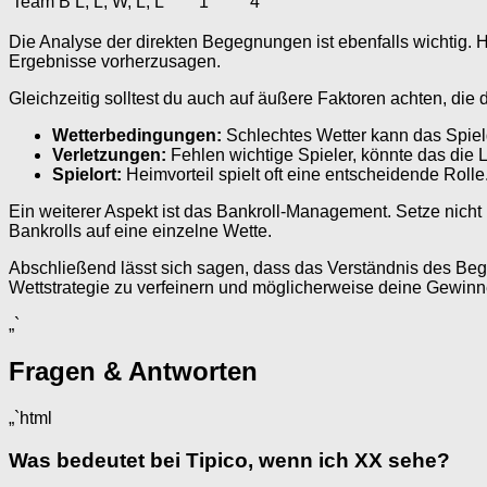
Team B
L, L, W, L,⁣ L
1
4
Die Analyse der direkten Begegnungen ist ebenfalls ​wichtig. H
Ergebnisse⁢ vorherzusagen.
Gleichzeitig solltest du auch auf äußere Faktoren achten, ‌die
Wetterbedingungen:
Schlechtes⁣ Wetter kann das Spie
Verletzungen:
Fehlen wichtige Spieler, könnte ⁢das die ‌
Spielort:
Heimvorteil spielt oft eine entscheidende Rolle
Ein weiterer Aspekt ist das Bankroll-Management. Setze nicht m
Bankrolls auf eine ⁣einzelne Wette.
Abschließend lässt ⁢sich sagen, dass das Verständnis des Begr
Wettstrategie zu verfeinern und möglicherweise deine Gewinne
„`
Fragen & Antworten
„`html
Was ⁣bedeutet bei Tipico, wenn ich XX sehe?