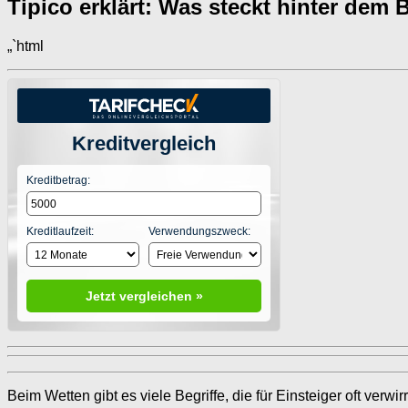
Tipico erklärt: Was steckt hinter dem 
„`html
Kreditvergleich
Kreditbetrag:
Kreditlaufzeit:
Verwendungszweck:
Jetzt vergleichen »
Beim Wetten⁤ gibt es viele Begriffe, die ‌für ⁤Einsteiger oft ver