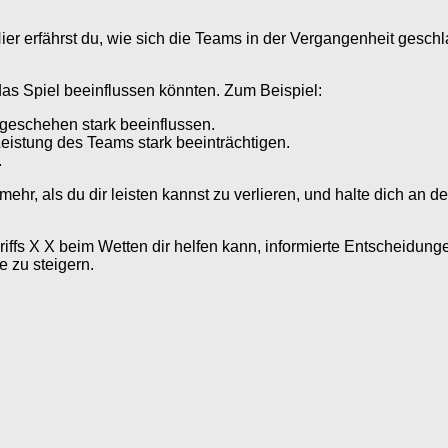
ier erfährst du, wie sich die Teams in der Vergangenheit geschl
 das Spiel beeinflussen könnten. Zum Beispiel:
lgeschehen stark beeinflussen.
Leistung des Teams stark ⁢beeinträchtigen.
.
ehr, als du dir leisten kannst‍ zu verlieren, und halte dich an⁢
iffs X X beim Wetten ⁢dir helfen kann, informierte Entscheidung
 zu steigern.