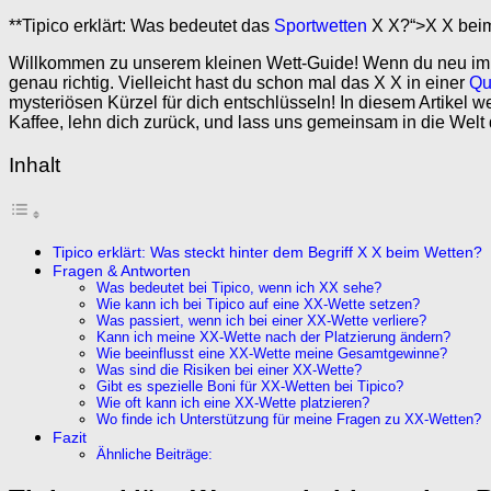
**Tipico erklärt:⁣ Was bedeutet das
Sportwetten
X X?“>X X ​bei
Willkommen zu unserem kleinen Wett-Guide! Wenn du neu im
genau richtig. Vielleicht hast du schon mal das X X in einer
Qu
mysteriösen Kürzel​ für dich entschlüsseln! In diesem Artikel w
Kaffee, lehn dich ‌zurück, und lass uns gemeinsam ⁢in die Welt
Inhalt
Tipico erklärt: Was steckt hinter dem Begriff X X beim Wetten?
Fragen & Antworten
Was ⁣bedeutet bei Tipico, wenn ich XX sehe?
Wie kann ich bei Tipico auf eine XX-Wette setzen?
Was passiert, wenn ich bei einer XX-Wette verliere?
Kann ich meine XX-Wette nach der ​Platzierung ändern?
Wie ​beeinflusst eine XX-Wette meine Gesamtgewinne?
Was sind die Risiken bei einer XX-Wette?
Gibt es spezielle Boni für XX-Wetten bei Tipico?
Wie oft‍ kann ich eine XX-Wette platzieren?
Wo ​finde ich Unterstützung für meine Fragen zu XX-Wetten?
Fazit
Ähnliche Beiträge: