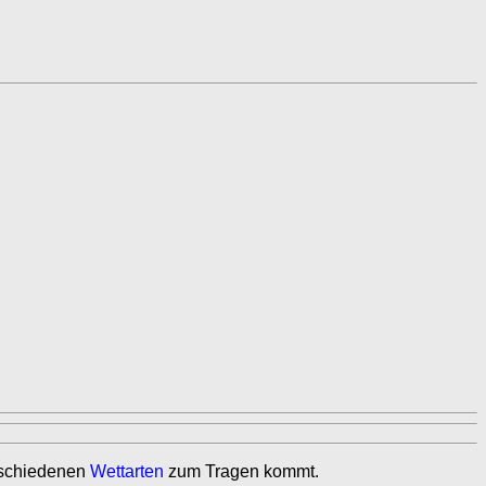
verschiedenen
Wettarten
zum⁣ Tragen ‍kommt.