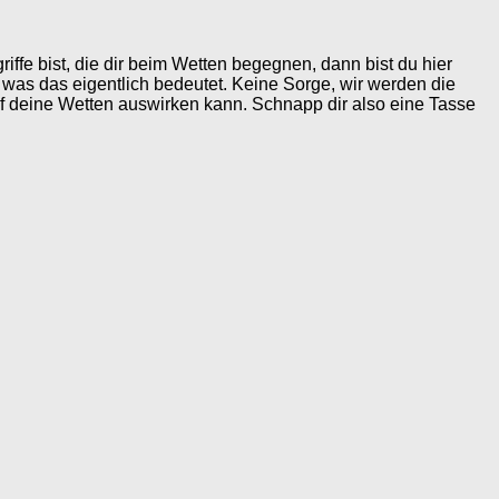
iffe bist, die dir beim Wetten ‍begegnen, dann bist du hier
 was⁣ das eigentlich bedeutet. Keine Sorge, wir ⁢werden die
​auf deine Wetten auswirken kann. ‍Schnapp dir also ⁣eine Tasse