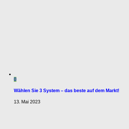
0
Wählen Sie 3 System – das beste auf dem Markt!
13. Mai 2023