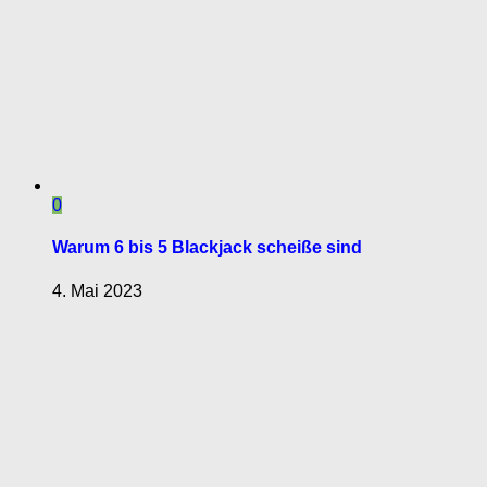
0
Warum 6 bis 5 Blackjack scheiße sind
4. Mai 2023