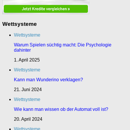
Wettsysteme
Wettsysteme
Warum Spielen süchtig macht: Die Psychologie
dahinter
1. April 2025
Wettsysteme
Kann man Wunderino verklagen?
21. Juni 2024
Wettsysteme
Wie kann man wissen ob der Automat voll ist?
20. April 2024
Wettsysteme