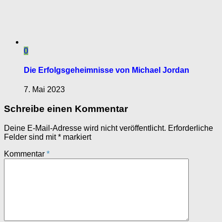
0
Die Erfolgsgeheimnisse von Michael Jordan
7. Mai 2023
Schreibe einen Kommentar
Deine E-Mail-Adresse wird nicht veröffentlicht.
Erforderliche
Felder sind mit
*
markiert
Kommentar
*