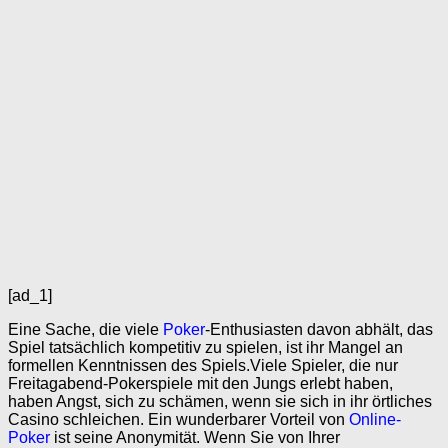
[ad_1]
Eine Sache, die viele
Poker
-Enthusiasten davon abhält, das
Spiel tatsächlich kompetitiv zu spielen, ist ihr Mangel an
formellen Kenntnissen des Spiels.Viele Spieler, die nur
Freitagabend-Pokerspiele mit den Jungs erlebt haben,
haben Angst, sich zu schämen, wenn sie sich in ihr örtliches
Casino schleichen. Ein wunderbarer Vorteil von
Online-
Poker
ist seine Anonymität. Wenn Sie von Ihrer