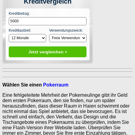
Kreditvergleich
Kreditbetrag:
Kreditlaufzeit:
Verwendungszweck:
Jetzt vergleichen »
Wählen Sie einen
Pokerraum
Eine fehlgeleitete Mehrheit der Pokerneulinge gibt ihr Geld
dem ersten Pokerraum, den sie finden, nur um später
herauszufinden, dass dieser Raum in Haien schwimmt oder
nicht einmal das Spiel anbietet, das sie bevorzugen. Es ist
schnell und einfach, den Verkehr, das Design und die
Tischangebote eines Pokerraums zu überprüfen, indem Sie
eine Flash-Version ihrer Website laden. Überprüfen Sie
immer ein Zimmer, bevor Sie Ihre erste Einzahlung tätigen.