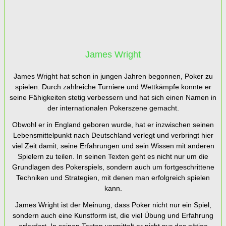
James Wright
James Wright hat schon in jungen Jahren begonnen, Poker zu
spielen. Durch zahlreiche Turniere und Wettkämpfe konnte er
seine Fähigkeiten stetig verbessern und hat sich einen Namen in
der internationalen Pokerszene gemacht.
Obwohl er in England geboren wurde, hat er inzwischen seinen
Lebensmittelpunkt nach Deutschland verlegt und verbringt hier
viel Zeit damit, seine Erfahrungen und sein Wissen mit anderen
Spielern zu teilen. In seinen Texten geht es nicht nur um die
Grundlagen des Pokerspiels, sondern auch um fortgeschrittene
Techniken und Strategien, mit denen man erfolgreich spielen
kann.
James Wright ist der Meinung, dass Poker nicht nur ein Spiel,
sondern auch eine Kunstform ist, die viel Übung und Erfahrung
erfordert. In seinen Texten vermittelt er nicht nur das nötige