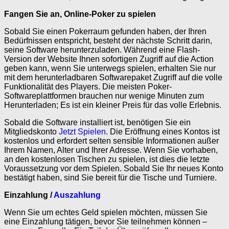
Fangen Sie an, Online-Poker zu spielen
Sobald Sie einen Pokerraum gefunden haben, der Ihren
Bedürfnissen entspricht, besteht der nächste Schritt darin,
seine Software herunterzuladen. Während eine Flash-
Version der Website Ihnen sofortigen Zugriff auf die Action
geben kann, wenn Sie unterwegs spielen, erhalten Sie nur
mit dem herunterladbaren Softwarepaket Zugriff auf die volle
Funktionalität des Players. Die meisten Poker-
Softwareplattformen brauchen nur wenige Minuten zum
Herunterladen; Es ist ein kleiner Preis für das volle Erlebnis.
Sobald die Software installiert ist, benötigen Sie ein
Mitgliedskonto
Jetzt Spielen
. Die Eröffnung eines Kontos ist
kostenlos und erfordert selten sensible Informationen außer
Ihrem Namen, Alter und Ihrer Adresse. Wenn Sie vorhaben,
an den kostenlosen Tischen zu spielen, ist dies die letzte
Voraussetzung vor dem Spielen. Sobald Sie Ihr neues Konto
bestätigt haben, sind Sie bereit für die Tische und Turniere.
Einzahlung /
Auszahlung
Wenn Sie um echtes Geld spielen möchten, müssen Sie
eine Einzahlung tätigen, bevor Sie teilnehmen können –