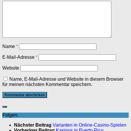
Name
*
E-Mail-Adresse
*
Website
Name, E-Mail-Adresse und Website in diesem Browser
für meinen nächsten Kommentar speichern.
Folgen:
Nächster Beitrag
Varianten in Online-Casino-Spielen
Vorheriger Beitrag
Kasinos in Puerto Rico