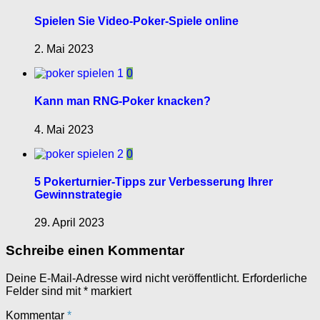
Spielen Sie Video-Poker-Spiele online
2. Mai 2023
0
Kann man RNG-Poker knacken?
4. Mai 2023
0
5 Pokerturnier-Tipps zur Verbesserung Ihrer
Gewinnstrategie
29. April 2023
Schreibe einen Kommentar
Deine E-Mail-Adresse wird nicht veröffentlicht.
Erforderliche
Felder sind mit
*
markiert
Kommentar
*