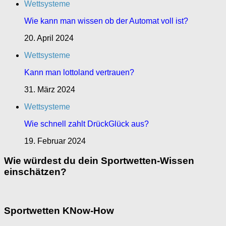
Wettsysteme
Wie kann man wissen ob der Automat voll ist?
20. April 2024
Wettsysteme
Kann man lottoland vertrauen?
31. März 2024
Wettsysteme
Wie schnell zahlt DrückGlück aus?
19. Februar 2024
Wie würdest du dein Sportwetten-Wissen
einschätzen?
Sportwetten KNow-How