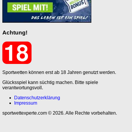
Achtung!
Sportwetten können erst ab 18 Jahren genutzt werden.
Glücksspiel kann süchtig machen. Bitte spiele
verantwortungsvoll.
Datenschutzerklärung
Impressum
sportwettexperte.com © 2026. Alle Rechte vorbehalten.