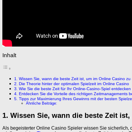
Inhalt
1. Wissen Sie, wann die beste Zeit ist, um im Online Casino zu
2. Die Theorie hinter der optimalen Spielzeit im Online Casino
3. Wie Sie die beste Zeit für Ihr Online-Casino-Spiel entdecke
4. Entdecken Sie die Vorteile des richtigen Zeitmanagements b
5. Tipps zur Maximierung Ihres Gewinns mit der besten Spielze
Ähnliche Beiträge:
1. Wissen Sie, wann die beste Zeit ist
Als begeisterter Online Casino Spieler wissen Sie sicherlich,