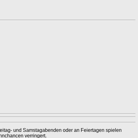
 Freitag- und Samstagabenden oder an Feiertagen spielen
innchancen verringert.