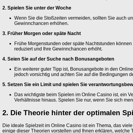
2. Spielen Sie unter der Woche
Wenn Sie die Stoßzeiten vermeiden, sollten Sie auch un
Gewinnchancen erhöhen.
3. Früher Morgen oder späte Nacht
Frühe Morgenstunden oder späte Nachtstunden können auc
reduziert und Ihre Gewinnchancen erhöht.
4. Seien Sie auf der Suche nach Bonusangeboten
Ein weiterer guter Tipp ist, Bonusangebote in den Onli
jedoch vorsichtig und achten Sie auf die Bedingungen d
5. Setzen Sie ein Limit und spielen Sie verantwortungsbe
Das wichtigste beim Spielen im Online Casino ist, ein V
Verhältnisse hinaus. Spielen Sie nur, wenn Sie sich me
2. Die Theorie hinter der optimalen Sp
Die ideale Spielzeit im Online Casino ist ein Thema, das viele
einige dieser Theorien vorstellen und Ihnen erklären, welche 