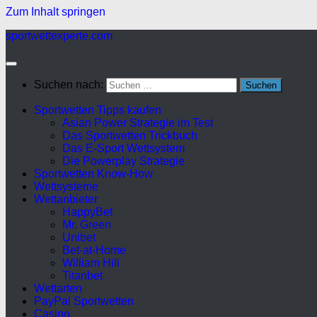
Zum Inhalt springen
sportwettexperte.com
Suchen nach:
Sportwetten Tipps kaufen
Asian Power Strategie im Test
Das Sportwetten Trickbuch
Das E-Sport Wettsystem
Die Powerplay Strategie
Sportwetten Know-How
Wettsysteme
Wettanbieter
HappyBet
Mr. Green
Unibet
Bet-at-Home
William Hill
Titanbet
Wettarten
PayPal Sportwetten
Casino