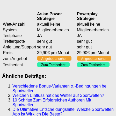
Asian Power
Powerplay
Strategie
Strategie
Wett-Anzahl
aktuell keine
aktuell keine
System
Mitgliederbereich
Mitgliederbereich
Testphase
JA
JA
Trefferquote
sehr gut
sehr gut
Anleitung/Support
sehr gut
sehr gut
Preis
39,90€ pro Monat
29,90€ pro Monat
zum Angebot
Angebot ansehen
Angebot ansehen
Testbericht
Zum Testbericht
Zum Testbericht
Ähnliche Beiträge:
Verschiedene Bonus-Varianten & -Bedingungen bei
Sportwetten
Welchen Einfluss hat das Wetter auf Sportwetten?
10 Schritte Zum Erfolgreichen Aufhören Mit
Sportwetten
Die Ultimative Entscheidungshilfe: Welche Sportwetten
App Ist Wirklich Die Beste?