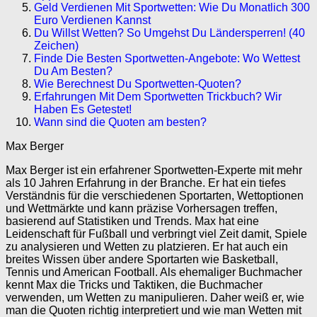
Geld Verdienen Mit Sportwetten: Wie Du Monatlich 300
Euro Verdienen Kannst
Du Willst Wetten? So Umgehst Du Ländersperren! (40
Zeichen)
Finde Die Besten Sportwetten-Angebote: Wo Wettest
Du Am Besten?
Wie Berechnest Du Sportwetten-Quoten?
Erfahrungen Mit Dem Sportwetten Trickbuch? Wir
Haben Es Getestet!
Wann sind die Quoten am besten?
Max Berger
Max Berger ist ein erfahrener Sportwetten-Experte mit mehr
als 10 Jahren Erfahrung in der Branche. Er hat ein tiefes
Verständnis für die verschiedenen Sportarten, Wettoptionen
und Wettmärkte und kann präzise Vorhersagen treffen,
basierend auf Statistiken und Trends. Max hat eine
Leidenschaft für Fußball und verbringt viel Zeit damit, Spiele
zu analysieren und Wetten zu platzieren. Er hat auch ein
breites Wissen über andere Sportarten wie Basketball,
Tennis und American Football. Als ehemaliger Buchmacher
kennt Max die Tricks und Taktiken, die Buchmacher
verwenden, um Wetten zu manipulieren. Daher weiß er, wie
man die Quoten richtig interpretiert und wie man Wetten mit