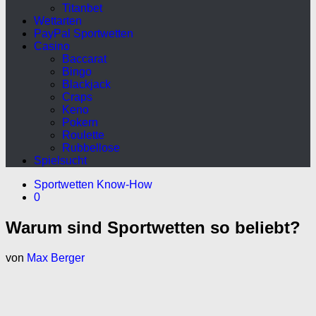
Titanbet
Wettarten
PayPal Sportwetten
Casino
Baccarat
Bingo
Blackjack
Craps
Keno
Pokern
Roulette
Rubbellose
Spielsucht
Sportwetten Know-How
0
Warum sind Sportwetten so beliebt?
von
Max Berger