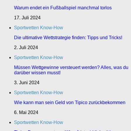
Warum endet ein Fußballspiel manchmal torlos
17. Juli 2024
Sportwetten Know-How
Die ultimative Wettstrategie finden: Tipps und Tricks!
2. Juli 2024
Sportwetten Know-How
Müssen Wettgewinne versteuert werden? Alles, was du
darüber wissen musst!
3. Juni 2024
Sportwetten Know-How
Wie kann man sein Geld von Tipico zurückbekommen
6. Mai 2024
Sportwetten Know-How