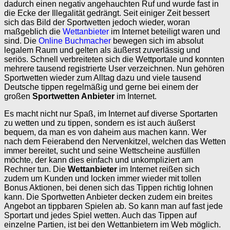
dadurch einen negativ angehauchten Ruf und wurde fast in
die Ecke der Illegalität gedrängt. Seit einiger Zeit bessert
sich das Bild der Sportwetten jedoch wieder, woran
maßgeblich die
Wettanbieter
im Internet beteiligt waren und
sind. Die
Online Buchmacher
bewegen sich im absolut
legalem Raum und gelten als äußerst zuverlässig und
seriös. Schnell verbreiteten sich die Wettportale und konnten
mehrere tausend registrierte User verzeichnen. Nun gehören
Sportwetten wieder zum Alltag dazu und viele tausend
Deutsche tippen regelmäßig und gerne bei einem der
großen
Sportwetten Anbieter
im Internet.
Es macht nicht nur Spaß, im Internet auf diverse Sportarten
zu wetten und zu tippen, sondern es ist auch äußerst
bequem, da man es von daheim aus machen kann. Wer
nach dem Feierabend den Nervenkitzel, welchen das Wetten
immer bereitet, sucht und seine Wettscheine ausfüllen
möchte, der kann dies einfach und unkompliziert am
Rechner tun. Die
Wettanbieter
im Internet reißen sich
zudem um Kunden und locken immer wieder mit tollen
Bonus Aktionen, bei denen sich das Tippen richtig lohnen
kann. Die Sportwetten Anbieter decken zudem ein breites
Angebot an tippbaren Spielen ab. So kann man auf fast jede
Sportart und jedes Spiel wetten. Auch das Tippen auf
einzelne Partien, ist bei den Wettanbietern im Web möglich.