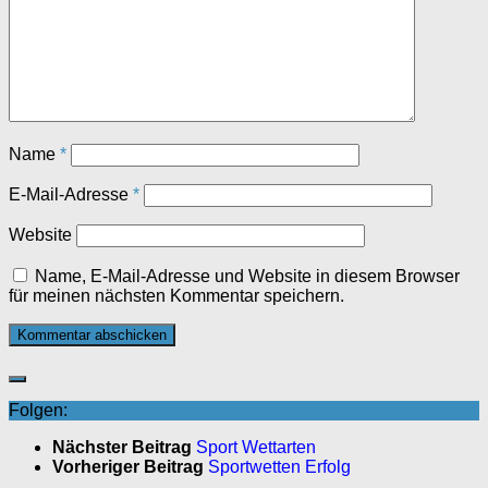
Name
*
E-Mail-Adresse
*
Website
Name, E-Mail-Adresse und Website in diesem Browser
für meinen nächsten Kommentar speichern.
Folgen:
Nächster Beitrag
Sport Wettarten
Vorheriger Beitrag
Sportwetten Erfolg