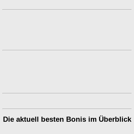
Die aktuell besten Bonis im Überblick