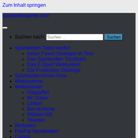
Zum Inhalt springen
sportwettexperte.com
Suchen nach:
Sportwetten Tipps kaufen
Asian Power Strategie im Test
Das Sportwetten Trickbuch
Das E-Sport Wettsystem
Die Powerplay Strategie
Sportwetten Know-How
Wettsysteme
Wettanbieter
HappyBet
Mr. Green
Unibet
Bet-at-Home
William Hill
Titanbet
Wettarten
PayPal Sportwetten
Casino