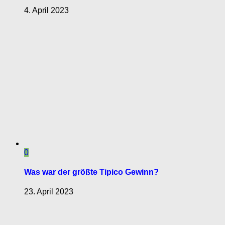
4. April 2023
0
Was war der größte Tipico Gewinn?
23. April 2023