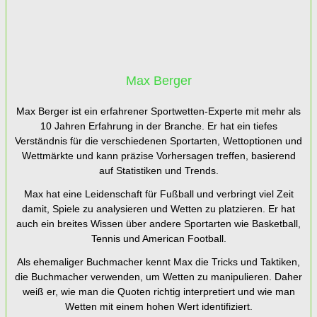
Max Berger
Max Berger ist ein erfahrener Sportwetten-Experte mit mehr als
10 Jahren Erfahrung in der Branche. Er hat ein tiefes
Verständnis für die verschiedenen Sportarten, Wettoptionen und
Wettmärkte und kann präzise Vorhersagen treffen, basierend
auf Statistiken und Trends.
Max hat eine Leidenschaft für Fußball und verbringt viel Zeit
damit, Spiele zu analysieren und Wetten zu platzieren. Er hat
auch ein breites Wissen über andere Sportarten wie Basketball,
Tennis und American Football.
Als ehemaliger Buchmacher kennt Max die Tricks und Taktiken,
die Buchmacher verwenden, um Wetten zu manipulieren. Daher
weiß er, wie man die Quoten richtig interpretiert und wie man
Wetten mit einem hohen Wert identifiziert.