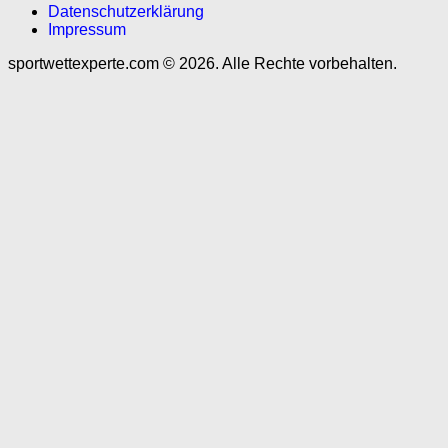
Datenschutzerklärung
Impressum
sportwettexperte.com © 2026. Alle Rechte vorbehalten.