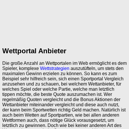
Wettportal Anbieter
Die große Anzahl an Wettportalen im Web ermöglicht es dem
Spieler, komplexe
Wettstrategien
auszutüfteln, um stets den
maximalen Gewinn erzielen zu können. So kann es zum
Beispiel sehr hilfreich sein, sich einen Sportportal Vergleich
anzusehen und zu schauen, bei welchem Wettanbieter, für
welches Spiel oder welche Partie, welche man letztlich
tippen möchte, die beste Quote auszumachen ist. Wer
regelmäßig Quoten vergleicht und die Bonus Aktionen der
Wettanbieter miteinander vergleicht und diese auch nutzt,
der kann beim Sportwetten richtig Geld machen. Natürlich ist
auch beim Wetten auf Sportpartien, wie bei allen anderen
Wettformen auch, dass nötige Glück vorausgesetzt, um
letztlich zu gewinnen. Doch wie bei keiner anderen Art des