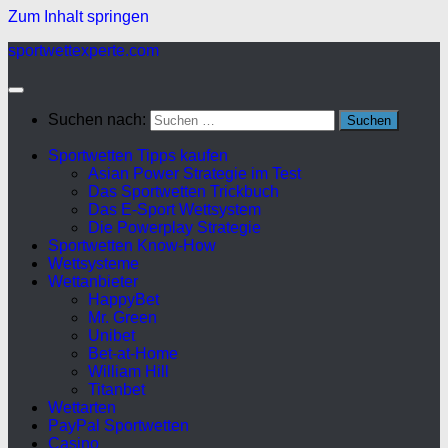
Zum Inhalt springen
sportwettexperte.com
Suchen nach:
Sportwetten Tipps kaufen
Asian Power Strategie im Test
Das Sportwetten Trickbuch
Das E-Sport Wettsystem
Die Powerplay Strategie
Sportwetten Know-How
Wettsysteme
Wettanbieter
HappyBet
Mr. Green
Unibet
Bet-at-Home
William Hill
Titanbet
Wettarten
PayPal Sportwetten
Casino