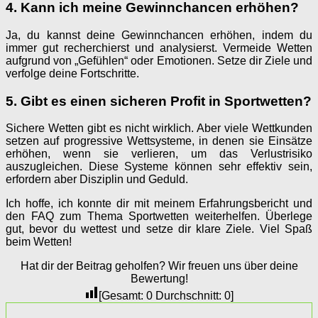
4. Kann ich meine Gewinnchancen erhöhen?
Ja, du kannst deine Gewinnchancen erhöhen, indem du
immer gut recherchierst und analysierst. Vermeide Wetten
aufgrund von „Gefühlen“ oder Emotionen. Setze dir Ziele und
verfolge deine Fortschritte.
5. Gibt es einen sicheren Profit in Sportwetten?
Sichere Wetten gibt es nicht wirklich. Aber viele Wettkunden
setzen auf progressive Wettsysteme, in denen sie Einsätze
erhöhen, wenn sie verlieren, um das Verlustrisiko
auszugleichen. Diese Systeme können sehr effektiv sein,
erfordern aber Disziplin und Geduld.
Ich hoffe, ich konnte dir mit meinem Erfahrungsbericht und
den FAQ zum Thema Sportwetten weiterhelfen. Überlege
gut, bevor du wettest und setze dir klare Ziele. Viel Spaß
beim Wetten!
Hat dir der Beitrag geholfen? Wir freuen uns über deine
Bewertung!
[Gesamt:
0
Durchschnitt:
0
]