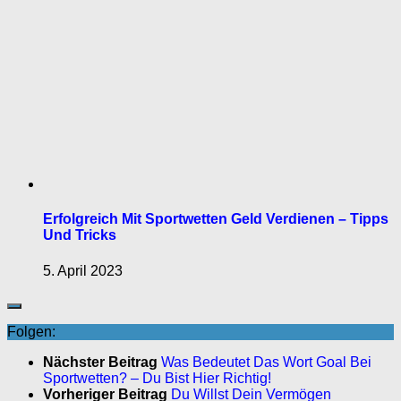
Erfolgreich Mit Sportwetten Geld Verdienen – Tipps
Und Tricks
5. April 2023
Folgen:
Nächster Beitrag
Was Bedeutet Das Wort Goal Bei
Sportwetten? – Du Bist Hier Richtig!
Vorheriger Beitrag
Du Willst Dein Vermögen