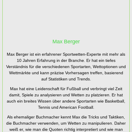
Max Berger
Max Berger ist ein erfahrener Sportwetten-Experte mit mehr als
10 Jahren Erfahrung in der Branche. Er hat ein tiefes
Verständnis für die verschiedenen Sportarten, Wettoptionen und
Wettmärkte und kann präzise Vorhersagen treffen, basierend
auf Statistiken und Trends.
Max hat eine Leidenschaft für Fußball und verbringt viel Zeit
damit, Spiele zu analysieren und Wetten zu platzieren. Er hat
auch ein breites Wissen über andere Sportarten wie Basketball,
Tennis und American Football.
Als ehemaliger Buchmacher kennt Max die Tricks und Taktiken,
die Buchmacher verwenden, um Wetten zu manipulieren. Daher
weiß er, wie man die Quoten richtig interpretiert und wie man