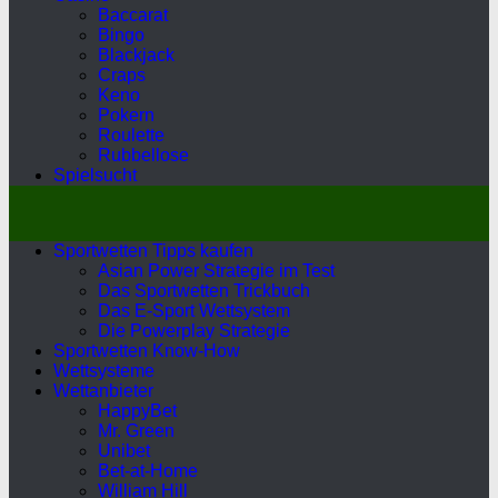
Baccarat
Bingo
Blackjack
Craps
Keno
Pokern
Roulette
Rubbellose
Spielsucht
Sportwetten Tipps kaufen
Asian Power Strategie im Test
Das Sportwetten Trickbuch
Das E-Sport Wettsystem
Die Powerplay Strategie
Sportwetten Know-How
Wettsysteme
Wettanbieter
HappyBet
Mr. Green
Unibet
Bet-at-Home
William Hill