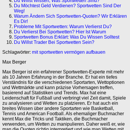
Du Willst Wissen, Was Sportwetten Sind?
Du Möchtest Geld Verdienen? Sportwetten Sind Der
Weg!
Warum Ändern Sich Sportwetten-Quoten? Wir Erklären
Es Dir!
Probleme Mit Sportwetten: Warum Verlierst Du?
Du Verlierst Bei Sportwetten? Hier Ist Warum
Sportwetten Bonus Erklärt: Was Du Wissen Solltest
Du Willst Trader Bei Sportwetten Sein?
Schlagwörter:
mit sportwetten vermögen aufbauen
Max Berger
Max Berger ist ein erfahrener Sportwetten-Experte mit mehr
als 10 Jahren Erfahrung in der Branche. Er hat ein tiefes
Verständnis für die verschiedenen Sportarten, Wettoptionen
und Wettmärkte und kann präzise Vorhersagen treffen,
basierend auf Statistiken und Trends. Max hat eine
Leidenschaft für Fußball und verbringt viel Zeit damit, Spiele
zu analysieren und Wetten zu platzieren. Er hat auch ein
breites Wissen über andere Sportarten wie Basketball,
Tennis und American Football. Als ehemaliger Buchmacher
kennt Max die Tricks und Taktiken, die Buchmacher
verwenden, um Wetten zu manipulieren. Daher weiß er, wie
man die Quoten richtig interpretiert und wie man Wetten mit