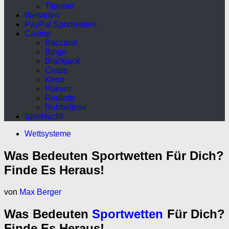
Titanbet
Wettarten
PayPal Sportwetten
Casino
Baccarat
Bingo
Blackjack
Craps
Keno
Pokern
Roulette
Rubbellose
Spielsucht
Wettsysteme
Was Bedeuten Sportwetten Für Dich?
Finde Es Heraus!
von
Max Berger
Was Bedeuten
Sportwetten
Für Dich?
Finde Es Heraus!