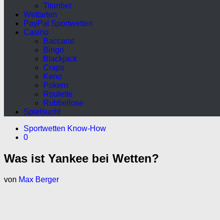
Titanbet
Wettarten
PayPal Sportwetten
Casino
Baccarat
Bingo
Blackjack
Craps
Keno
Pokern
Roulette
Rubbellose
Spielsucht
Sportwetten Know-How
0
Was ist Yankee bei Wetten?
von
Max Berger