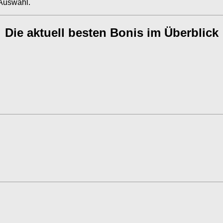
 Auswahl.
Die aktuell besten Bonis im Überblick