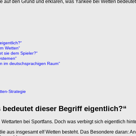
age auf den Grund und erklären, was Yankee bei Wetten bedeute
eigentlich?“
im Wetten“
et sie dem Spieler?“
Systemen“
en im deutschsprachigen Raum“
tten-Strategie
 bedeutet dieser Begriff eigentlich?“
ttarten bei Sportfans. Doch was verbirgt sich eigentlich hinte
die aus insgesamt elf Wetten besteht. Das Besondere daran: A