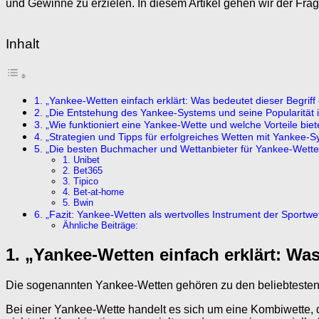
und Gewinne zu erzielen. In diesem Artikel gehen wir der Fr
Inhalt
1. „Yankee-Wetten einfach erklärt: Was bedeutet dieser Begriff 
2. „Die Entstehung des Yankee-Systems und seine Popularität 
3. „Wie funktioniert eine Yankee-Wette und welche Vorteile biet
4. „Strategien und Tipps für erfolgreiches Wetten mit Yankee-
5. „Die besten Buchmacher und Wettanbieter für Yankee-Wett
1. Unibet
2. Bet365
3. Tipico
4. Bet-at-home
5. Bwin
6. „Fazit: Yankee-Wetten als wertvolles Instrument der Sportwe
Ähnliche Beiträge:
1. „Yankee-Wetten einfach erklärt: Was
Die sogenannten Yankee-Wetten gehören zu den beliebtesten We
Bei einer Yankee-Wette handelt es sich um eine Kombiwette, 