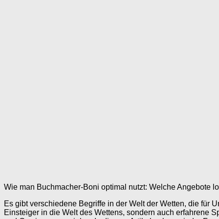
Wie man Buchmacher-Boni optimal nutzt: Welche Angebote loh
Es gibt verschiedene Begriffe in der Welt der Wetten, die für
Einsteiger in die Welt des Wettens, sondern auch erfahrene S