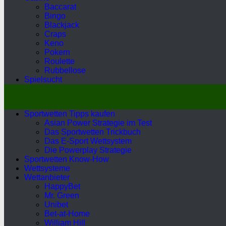
Baccarat
Bingo
Blackjack
Craps
Keno
Pokern
Roulette
Rubbellose
Spielsucht
Sportwetten Tipps kaufen
Asian Power Strategie im Test
Das Sportwetten Trickbuch
Das E-Sport Wettsystem
Die Powerplay Strategie
Sportwetten Know-How
Wettsysteme
Wettanbieter
HappyBet
Mr. Green
Unibet
Bet-at-Home
William Hill