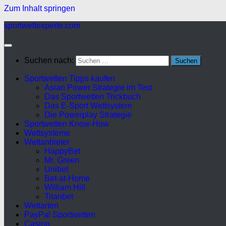
Zum Inhalt springen
sportwettexperte.com
Suchen nach:
Sportwetten Tipps kaufen
Asian Power Strategie im Test
Das Sportwetten Trickbuch
Das E-Sport Wettsystem
Die Powerplay Strategie
Sportwetten Know-How
Wettsysteme
Wettanbieter
HappyBet
Mr. Green
Unibet
Bet-at-Home
William Hill
Titanbet
Wettarten
PayPal Sportwetten
Casino