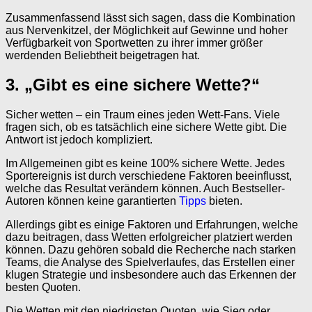
Zusammenfassend lässt sich sagen, dass die Kombination
aus Nervenkitzel, der Möglichkeit auf Gewinne und hoher
Verfügbarkeit von Sportwetten zu ihrer immer größer
werdenden Beliebtheit beigetragen hat.
3. „Gibt es eine sichere Wette?“
Sicher wetten – ein Traum eines jeden Wett-Fans. Viele
fragen sich, ob es tatsächlich eine sichere Wette gibt. Die
Antwort ist jedoch kompliziert.
Im Allgemeinen gibt es keine 100% sichere Wette. Jedes
Sportereignis ist durch verschiedene Faktoren beeinflusst,
welche das Resultat verändern können. Auch Bestseller-
Autoren können keine garantierten
Tipps
bieten.
Allerdings gibt es einige Faktoren und Erfahrungen, welche
dazu beitragen, dass Wetten erfolgreicher platziert werden
können. Dazu gehören sobald die Recherche nach starken
Teams, die Analyse des Spielverlaufes, das Erstellen einer
klugen Strategie und insbesondere auch das Erkennen der
besten Quoten.
Die Wetten mit den niedrigsten Quoten, wie Sieg oder