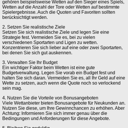
gehören beispielsweise Wetten auf den Sieger eines Spiels,
Wetten auf die Anzahl der Tore oder Wetten auf bestimmte
Spielergebnisse. Auch die Quoten und Favoriten sollten
berücksichtigt werden.
2. Setzen Sie realistische Ziele
Setzen Sie sich realistische Ziele und legen Sie eine
Strategie fest. Vermeiden Sie es, bei zu vielen
verschiedenen Sportarten und Ligen zu wetten.
Konzentrieren Sie sich lieber auf eine oder zwei Sportarten,
bei denen Sie sich gut auskennen.
3. Verwalten Sie Ihr Budget
Ein wichtiger Faktor beim Wetten ist eine gute
Budgetverwaltung. Legen Sie vorab ein Budget fest und
halten Sie sich daran. Vermeiden Sie es, all Ihr Geld auf eine
Wette zu setzen, auch wenn die Quote noch so verlockend
sein mag.
4. Nutzen Sie die Vorteile von Bonusangeboten
Viele Wettanbieter bieten Bonusangebote für Neukunden an.
Nutzen Sie diese, um Ihre Gewinnchancen zu erhöhen. Aber
Achtung: Informieren Sie sich immer genau über die
Bedingungen und Anforderungen für diese Angebote.