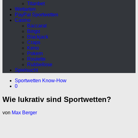
Titanbet
Wettarten
PayPal Sportwetten
Casino
Baccarat
Bingo
Blackjack
Craps
Keno
Pokern
Roulette
Rubbellose
Spielsucht
Sportwetten Know-How
0
Wie lukrativ sind Sportwetten?
von
Max Berger