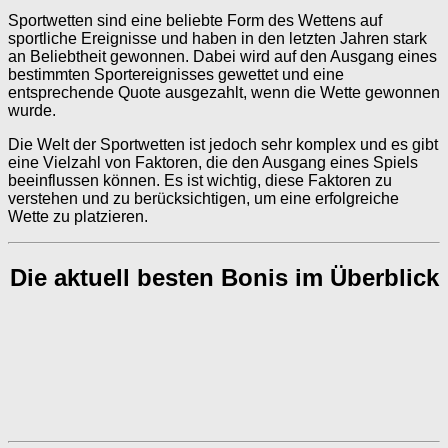
Sportwetten sind eine beliebte Form des Wettens auf
sportliche Ereignisse und haben in den letzten Jahren stark
an Beliebtheit gewonnen. Dabei wird auf den Ausgang eines
bestimmten Sportereignisses gewettet und eine
entsprechende Quote ausgezahlt, wenn die Wette gewonnen
wurde.
Die Welt der Sportwetten ist jedoch sehr komplex und es gibt
eine Vielzahl von Faktoren, die den Ausgang eines Spiels
beeinflussen können. Es ist wichtig, diese Faktoren zu
verstehen und zu berücksichtigen, um eine erfolgreiche
Wette zu platzieren.
Die aktuell besten Bonis im Überblick