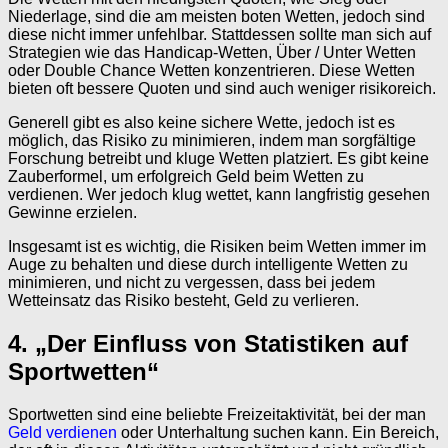
Niederlage, sind die am meisten boten Wetten, jedoch sind
diese nicht immer unfehlbar. Stattdessen sollte man sich auf
Strategien wie das Handicap-Wetten, Über / Unter Wetten
oder Double Chance Wetten konzentrieren. Diese Wetten
bieten oft bessere Quoten und sind auch weniger risikoreich.
Generell gibt es also keine sichere Wette, jedoch ist es
möglich, das Risiko zu minimieren, indem man sorgfältige
Forschung betreibt und kluge Wetten platziert. Es gibt keine
Zauberformel, um erfolgreich Geld beim Wetten zu
verdienen. Wer jedoch klug wettet, kann langfristig gesehen
Gewinne erzielen.
Insgesamt ist es wichtig, die Risiken beim Wetten immer im
Auge zu behalten und diese durch intelligente Wetten zu
minimieren, und nicht zu vergessen, dass bei jedem
Wetteinsatz das Risiko besteht, Geld zu verlieren.
4. „Der Einfluss von Statistiken auf
Sportwetten“
Sportwetten sind eine beliebte Freizeitaktivität, bei der man
Geld verdienen
oder Unterhaltung suchen kann. Ein Bereich,