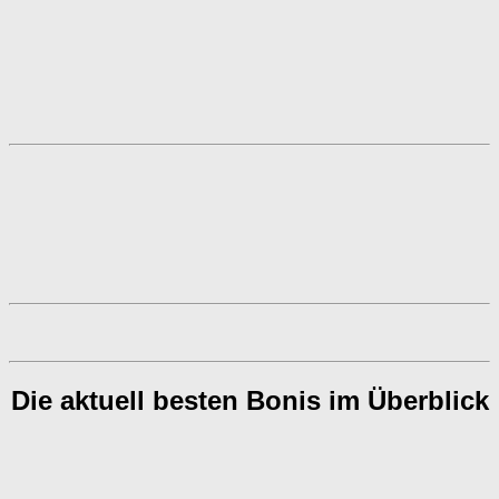
Die aktuell besten Bonis im Überblick