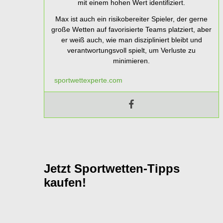
mit einem hohen Wert identifiziert.
Max ist auch ein risikobereiter Spieler, der gerne
große Wetten auf favorisierte Teams platziert, aber
er weiß auch, wie man diszipliniert bleibt und
verantwortungsvoll spielt, um Verluste zu
minimieren.
sportwettexperte.com
Jetzt Sportwetten-Tipps
kaufen!