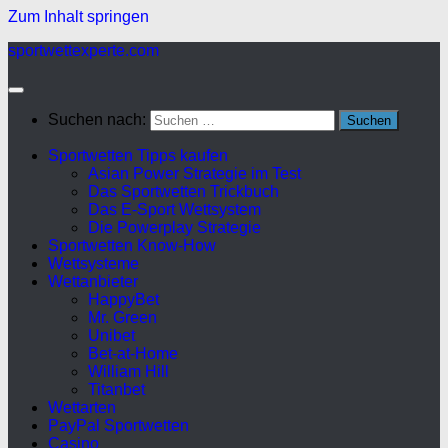
Zum Inhalt springen
sportwettexperte.com
Suchen nach:
Sportwetten Tipps kaufen
Asian Power Strategie im Test
Das Sportwetten Trickbuch
Das E-Sport Wettsystem
Die Powerplay Strategie
Sportwetten Know-How
Wettsysteme
Wettanbieter
HappyBet
Mr. Green
Unibet
Bet-at-Home
William Hill
Titanbet
Wettarten
PayPal Sportwetten
Casino