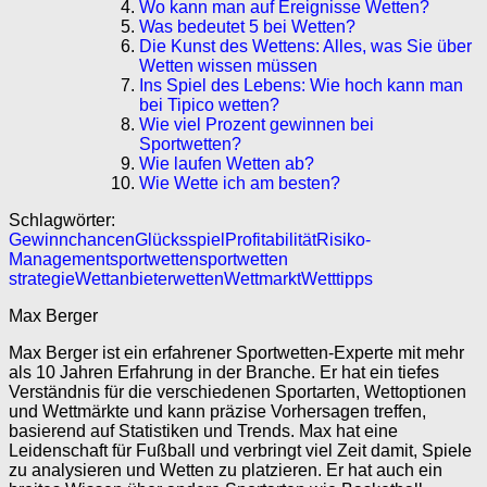
Wo kann man auf Ereignisse Wetten?
Was bedeutet 5 bei Wetten?
Die Kunst des Wettens: Alles, was Sie über
Wetten wissen müssen
Ins Spiel des Lebens: Wie hoch kann man
bei Tipico wetten?
Wie viel Prozent gewinnen bei
Sportwetten?
Wie laufen Wetten ab?
Wie Wette ich am besten?
Schlagwörter:
Gewinnchancen
Glücksspiel
Profitabilität
Risiko-
Management
sportwetten
sportwetten
strategie
Wettanbieter
wetten
Wettmarkt
Wetttipps
Max Berger
Max Berger ist ein erfahrener Sportwetten-Experte mit mehr
als 10 Jahren Erfahrung in der Branche. Er hat ein tiefes
Verständnis für die verschiedenen Sportarten, Wettoptionen
und Wettmärkte und kann präzise Vorhersagen treffen,
basierend auf Statistiken und Trends. Max hat eine
Leidenschaft für Fußball und verbringt viel Zeit damit, Spiele
zu analysieren und Wetten zu platzieren. Er hat auch ein