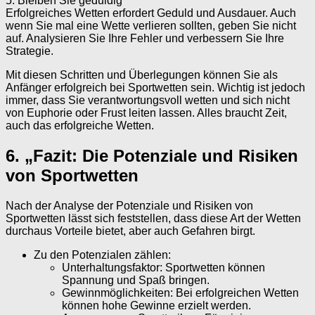
5. Bleiben Sie geduldig
Erfolgreiches Wetten erfordert Geduld und Ausdauer. Auch
wenn Sie mal eine Wette verlieren sollten, geben Sie nicht
auf. Analysieren Sie Ihre Fehler und verbessern Sie Ihre
Strategie.
Mit diesen Schritten und Überlegungen können Sie als
Anfänger erfolgreich bei Sportwetten sein. Wichtig ist jedoch
immer, dass Sie verantwortungsvoll wetten und sich nicht
von Euphorie oder Frust leiten lassen. Alles braucht Zeit,
auch das erfolgreiche Wetten.
6. „Fazit: Die Potenziale und Risiken
von Sportwetten
Nach der Analyse der Potenziale und Risiken von
Sportwetten lässt sich feststellen, dass diese Art der Wetten
durchaus Vorteile bietet, aber auch Gefahren birgt.
Zu den Potenzialen zählen:
Unterhaltungsfaktor: Sportwetten können
Spannung und Spaß bringen.
Gewinnmöglichkeiten: Bei erfolgreichen Wetten
können hohe Gewinne erzielt werden.