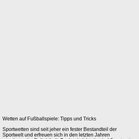
Wetten auf Fußballspiele: Tipps und Tricks
Sportwetten sind seit jeher ein fester Bestandteil der
Sportwelt und erfreuen sich in den letzten Jahren