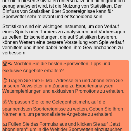
der oft in diesen Aktivitäten unterschätzt und nicht gründlich
genug analysiert wird, ist die Nutzung von Statistiken. Der
Einfluss von Statistiken über Sportereignisse kann für
Sportwetter sehr relevant und entscheidend sein.
Statistiken sind ein wichtiges Instrument, um den Verlauf
eines Spiels oder Turniers zu analysieren und Vorhersagen
zu treffen. Entscheidungen, die auf Statistiken basieren,
können Wettern eine bessere Vorstellung vom Spielverlauf
vermitteln und ihnen dabei helfen, ihre Gewinnchancen zu
verbessern.
🏆📢 Möchten Sie die besten Sportwetten-Tipps und
exklusive Angebote erhalten?
🤔 Tragen Sie Ihre E-Mail-Adresse ein und abonnieren Sie
unseren Newsletter, um Zugang zu Expertenanalysen,
Wettempfehlungen und exklusiven Promotions zu erhalten.
💰 Verpassen Sie keine Gelegenheit mehr, auf die
spannendsten Sportereignisse zu wetten. Geben Sie Ihren
Namen ein, um personalisierte Angebote zu erhalten!
📧 Füllen Sie das Formular aus und klicken Sie auf „Jetzt
abonnieren“, um in die Welt der Sportwetten einzutauchen