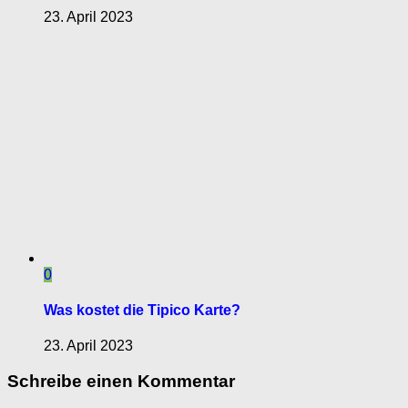
23. April 2023
0
Was kostet die Tipico Karte?
23. April 2023
Schreibe einen Kommentar