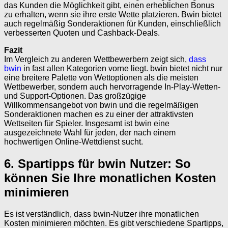
das Kunden die Möglichkeit gibt, einen erheblichen Bonus
zu erhalten, wenn sie ihre erste Wette platzieren. Bwin bietet
auch regelmäßig Sonderaktionen für Kunden, einschließlich
verbesserten Quoten und Cashback-Deals.
Fazit
Im Vergleich zu anderen Wettbewerbern zeigt sich,
dass
bwin
in fast allen Kategorien vorne liegt. bwin bietet nicht nur
eine breitere Palette von Wettoptionen als die meisten
Wettbewerber, sondern auch hervorragende In-Play-Wetten-
und Support-Optionen. Das großzügige
Willkommensangebot von bwin und die regelmäßigen
Sonderaktionen machen es zu einer der attraktivsten
Wettseiten für Spieler. Insgesamt ist bwin eine
ausgezeichnete Wahl für jeden, der nach einem
hochwertigen Online-Wettdienst sucht.
6. Spartipps für bwin Nutzer: So
können Sie Ihre monatlichen Kosten
minimieren
Es ist verständlich, dass bwin-Nutzer ihre monatlichen
Kosten minimieren möchten. Es gibt verschiedene Spartipps,