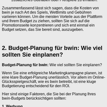
Zusammenfassend lässt sich sagen, dass die Kosten von
bwin je nach Art des Spiels, Wettlimits und Gebühren
variieren können. Um die meisten Vorteile aus der Plattform
und Ihrem Budget zu ziehen, sollten Sie sich auf die
Promotionsseite konzentrieren und sich erst einmal ein
Budget setzen, das Sie bereit sind, auszugeben.
2. Budget-Planung für bwin: Wie viel
sollten Sie einplanen?
Budget-Planung für bwin:
Wie viel sollten Sie einplanen?
Wenn Sie eine erfolgreiche Marketingkampagne planen, ist
eine klare Budget-Planung unerlässlich. Vor allem im Online-
Glücksspielgeschäft, wie es bwin betreibt, ist eine kluge
Budgetierung entscheidend für den ROI.
Hier sind einige Faktoren, die Sie bei der Planung Ihres
bwin-Budgets berücksichtigen sollten:
1. Werbung