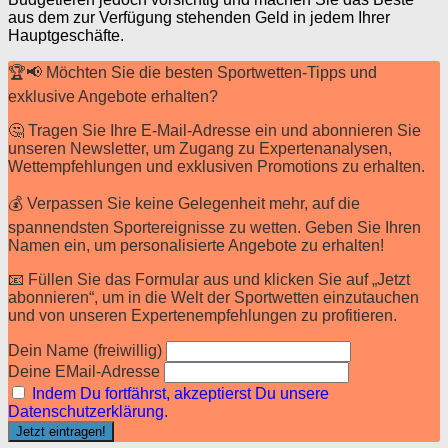
aus dem zur Verfügung stehenden Geld in jedem Ihrer
Hauptgeschäfte.
🏆📢 Möchten Sie die besten Sportwetten-Tipps und
exklusive Angebote erhalten?
🤔 Tragen Sie Ihre E-Mail-Adresse ein und abonnieren Sie
unseren Newsletter, um Zugang zu Expertenanalysen,
Wettempfehlungen und exklusiven Promotions zu erhalten.
💰 Verpassen Sie keine Gelegenheit mehr, auf die
spannendsten Sportereignisse zu wetten. Geben Sie Ihren
Namen ein, um personalisierte Angebote zu erhalten!
📧 Füllen Sie das Formular aus und klicken Sie auf „Jetzt
abonnieren“, um in die Welt der Sportwetten einzutauchen
und von unseren Expertenempfehlungen zu profitieren.
Dein Name (freiwillig)
Deine EMail-Adresse
Indem Du fortfährst, akzeptierst Du unsere
Datenschutzerklärung.