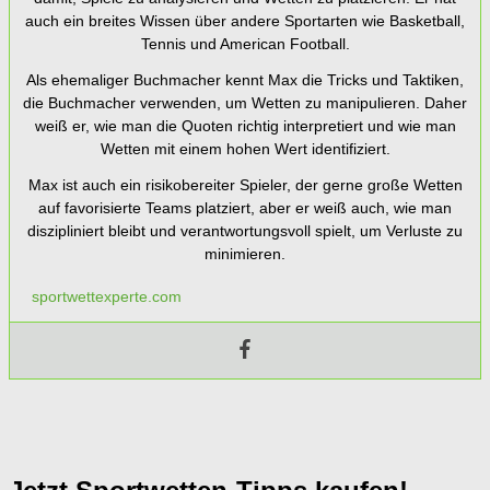
auch ein breites Wissen über andere Sportarten wie Basketball,
Tennis und American Football.
Als ehemaliger Buchmacher kennt Max die Tricks und Taktiken,
die Buchmacher verwenden, um Wetten zu manipulieren. Daher
weiß er, wie man die Quoten richtig interpretiert und wie man
Wetten mit einem hohen Wert identifiziert.
Max ist auch ein risikobereiter Spieler, der gerne große Wetten
auf favorisierte Teams platziert, aber er weiß auch, wie man
diszipliniert bleibt und verantwortungsvoll spielt, um Verluste zu
minimieren.
sportwettexperte.com