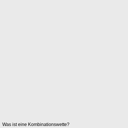
Was ist eine Kombinationswette?