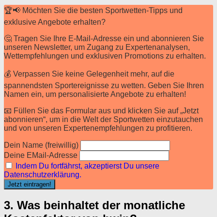
🏆📢 Möchten Sie die besten Sportwetten-Tipps und
exklusive Angebote erhalten?
🤔 Tragen Sie Ihre E-Mail-Adresse ein und abonnieren Sie
unseren Newsletter, um Zugang zu Expertenanalysen,
Wettempfehlungen und exklusiven Promotions zu erhalten.
💰 Verpassen Sie keine Gelegenheit mehr, auf die
spannendsten Sportereignisse zu wetten. Geben Sie Ihren
Namen ein, um personalisierte Angebote zu erhalten!
📧 Füllen Sie das Formular aus und klicken Sie auf „Jetzt
abonnieren“, um in die Welt der Sportwetten einzutauchen
und von unseren Expertenempfehlungen zu profitieren.
Dein Name (freiwillig)
Deine EMail-Adresse
Indem Du fortfährst, akzeptierst Du unsere
Datenschutzerklärung.
3. Was beinhaltet der monatliche