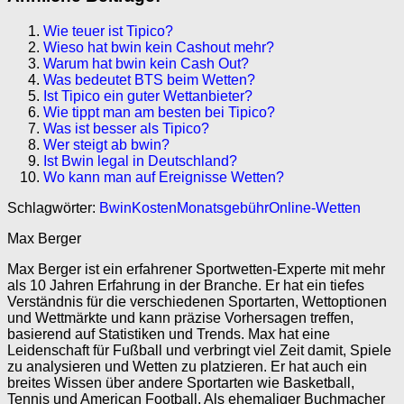
Wie teuer ist Tipico?
Wieso hat bwin kein Cashout mehr?
Warum hat bwin kein Cash Out?
Was bedeutet BTS beim Wetten?
Ist Tipico ein guter Wettanbieter?
Wie tippt man am besten bei Tipico?
Was ist besser als Tipico?
Wer steigt ab bwin?
Ist Bwin legal in Deutschland?
Wo kann man auf Ereignisse Wetten?
Schlagwörter:
Bwin
Kosten
Monatsgebühr
Online-Wetten
Max Berger
Max Berger ist ein erfahrener Sportwetten-Experte mit mehr
als 10 Jahren Erfahrung in der Branche. Er hat ein tiefes
Verständnis für die verschiedenen Sportarten, Wettoptionen
und Wettmärkte und kann präzise Vorhersagen treffen,
basierend auf Statistiken und Trends. Max hat eine
Leidenschaft für Fußball und verbringt viel Zeit damit, Spiele
zu analysieren und Wetten zu platzieren. Er hat auch ein
breites Wissen über andere Sportarten wie Basketball,
Tennis und American Football. Als ehemaliger Buchmacher