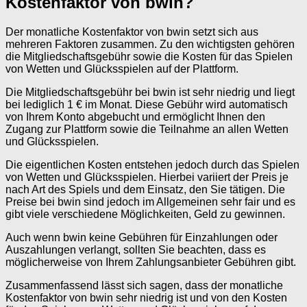
Kostenfaktor von bwin?
Der monatliche Kostenfaktor von bwin setzt sich aus
mehreren Faktoren zusammen. Zu den wichtigsten gehören
die Mitgliedschaftsgebühr sowie die Kosten für das Spielen
von Wetten und Glücksspielen auf der Plattform.
Die Mitgliedschaftsgebühr bei bwin ist sehr niedrig und liegt
bei lediglich 1 € im Monat. Diese Gebühr wird automatisch
von Ihrem Konto abgebucht und ermöglicht Ihnen den
Zugang zur Plattform sowie die Teilnahme an allen Wetten
und Glücksspielen.
Die eigentlichen Kosten entstehen jedoch durch das Spielen
von Wetten und Glücksspielen. Hierbei variiert der Preis je
nach Art des Spiels und dem Einsatz, den Sie tätigen. Die
Preise bei bwin sind jedoch im Allgemeinen sehr fair und es
gibt viele verschiedene Möglichkeiten, Geld zu gewinnen.
Auch wenn bwin keine Gebühren für Einzahlungen oder
Auszahlungen verlangt, sollten Sie beachten, dass es
möglicherweise von Ihrem Zahlungsanbieter Gebühren gibt.
Zusammenfassend lässt sich sagen, dass der monatliche
Kostenfaktor von bwin sehr niedrig ist und von den Kosten