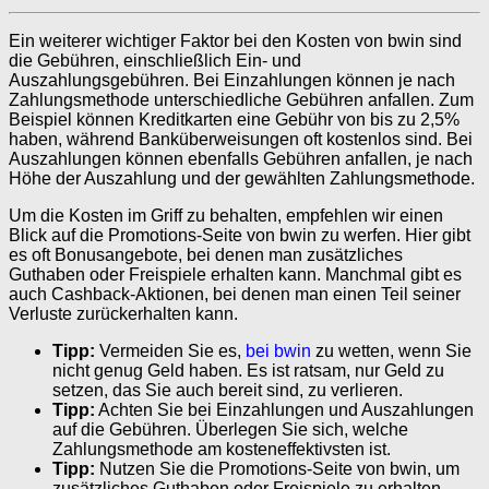
Ein weiterer wichtiger Faktor bei den Kosten von bwin sind
die Gebühren, einschließlich Ein- und
Auszahlungsgebühren. Bei Einzahlungen können je nach
Zahlungsmethode unterschiedliche Gebühren anfallen. Zum
Beispiel können Kreditkarten eine Gebühr von bis zu 2,5%
haben, während Banküberweisungen oft kostenlos sind. Bei
Auszahlungen können ebenfalls Gebühren anfallen, je nach
Höhe der Auszahlung und der gewählten Zahlungsmethode.
Um die Kosten im Griff zu behalten, empfehlen wir einen
Blick auf die Promotions-Seite von bwin zu werfen. Hier gibt
es oft Bonusangebote, bei denen man zusätzliches
Guthaben oder Freispiele erhalten kann. Manchmal gibt es
auch Cashback-Aktionen, bei denen man einen Teil seiner
Verluste zurückerhalten kann.
Tipp:
Vermeiden Sie es,
bei bwin
zu wetten, wenn Sie
nicht genug Geld haben. Es ist ratsam, nur Geld zu
setzen, das Sie auch bereit sind, zu verlieren.
Tipp:
Achten Sie bei Einzahlungen und Auszahlungen
auf die Gebühren. Überlegen Sie sich, welche
Zahlungsmethode am kosteneffektivsten ist.
Tipp:
Nutzen Sie die Promotions-Seite von bwin, um
zusätzliches Guthaben oder Freispiele zu erhalten.