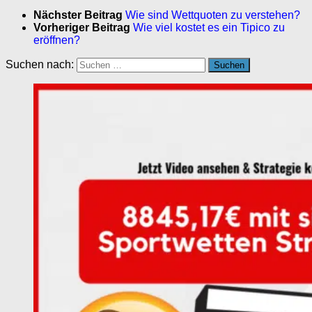
Nächster Beitrag
Wie sind Wettquoten zu verstehen?
Vorheriger Beitrag
Wie viel kostet es ein Tipico zu
eröffnen?
Suchen nach: