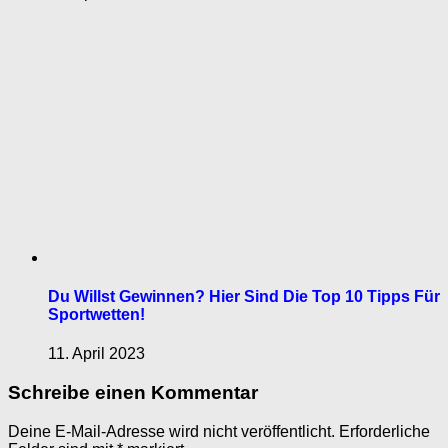
Du Willst Gewinnen? Hier Sind Die Top 10 Tipps Für
Sportwetten!
11. April 2023
Schreibe einen Kommentar
Deine E-Mail-Adresse wird nicht veröffentlicht.
Erforderliche