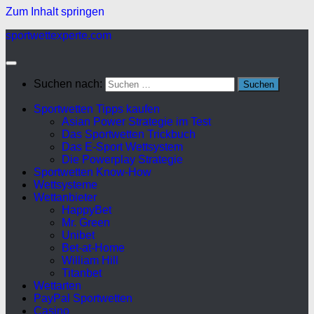
Zum Inhalt springen
sportwettexperte.com
Suchen nach:
Sportwetten Tipps kaufen
Asian Power Strategie im Test
Das Sportwetten Trickbuch
Das E-Sport Wettsystem
Die Powerplay Strategie
Sportwetten Know-How
Wettsysteme
Wettanbieter
HappyBet
Mr. Green
Unibet
Bet-at-Home
William Hill
Titanbet
Wettarten
PayPal Sportwetten
Casino