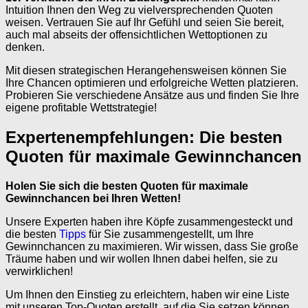
Intuition Ihnen den Weg zu vielversprechenden Quoten
weisen. Vertrauen Sie auf Ihr Gefühl und seien Sie bereit,
auch mal abseits der offensichtlichen Wettoptionen zu
denken.
Mit diesen strategischen Herangehensweisen können Sie
Ihre Chancen optimieren und erfolgreiche Wetten platzieren.
Probieren Sie verschiedene Ansätze aus und finden Sie Ihre
eigene profitable Wettstrategie!
Expertenempfehlungen: Die besten
Quoten für maximale Gewinnchancen
Holen Sie sich die besten Quoten für maximale
Gewinnchancen bei Ihren Wetten!
Unsere Experten haben ihre Köpfe zusammengesteckt und
die besten
Tipps
für Sie zusammengestellt, um Ihre
Gewinnchancen zu maximieren. Wir wissen, dass Sie große
Träume haben und wir wollen Ihnen dabei helfen, sie zu
verwirklichen!
Um Ihnen den Einstieg zu erleichtern, haben wir eine Liste
mit unseren Top-Quoten erstellt, auf die Sie setzen können.