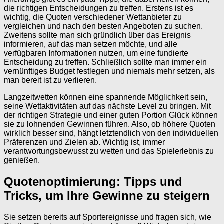
die richtigen Entscheidungen zu treffen. Erstens ist es
wichtig, die Quoten verschiedener Wettanbieter zu
vergleichen und nach den besten Angeboten zu suchen.
Zweitens sollte man sich gründlich über das Ereignis
informieren, auf das man setzen möchte, und alle
verfügbaren Informationen nutzen, um eine fundierte
Entscheidung zu treffen. Schließlich sollte man immer ein
vernünftiges Budget festlegen und niemals mehr setzen, als
man bereit ist zu verlieren.
Langzeitwetten können eine spannende Möglichkeit sein,
seine Wettaktivitäten auf das nächste Level zu bringen. Mit
der richtigen Strategie und einer guten Portion Glück können
sie zu lohnenden Gewinnen führen. Also, ob höhere Quoten
wirklich besser sind, hängt letztendlich von den individuellen
Präferenzen und Zielen ab. Wichtig ist, immer
verantwortungsbewusst zu wetten und das Spielerlebnis zu
genießen.
Quotenoptimierung: Tipps und
Tricks, um Ihre Gewinne zu steigern
Sie setzen bereits auf Sportereignisse und fragen sich, wie