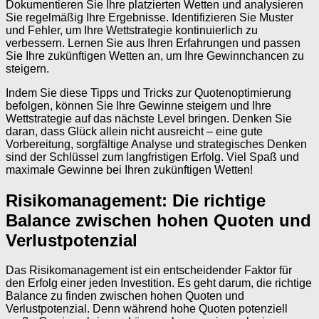
Dokumentieren Sie Ihre platzierten Wetten und analysieren
Sie regelmäßig Ihre Ergebnisse. Identifizieren Sie Muster
und Fehler, um Ihre Wettstrategie kontinuierlich zu
verbessern. Lernen Sie aus Ihren Erfahrungen und passen
Sie Ihre zukünftigen Wetten an, um Ihre Gewinnchancen zu
steigern.
Indem Sie diese Tipps und Tricks zur Quotenoptimierung
befolgen, können Sie Ihre Gewinne steigern und Ihre
Wettstrategie auf das nächste Level bringen. Denken Sie
daran, dass Glück allein nicht ausreicht – eine gute
Vorbereitung, sorgfältige Analyse und strategisches Denken
sind der Schlüssel zum langfristigen Erfolg. Viel Spaß und
maximale Gewinne bei Ihren zukünftigen Wetten!
Risikomanagement: Die richtige
Balance zwischen hohen Quoten und
Verlustpotenzial
Das Risikomanagement ist ein entscheidender Faktor für
den Erfolg einer jeden Investition. Es geht darum, die richtige
Balance zu finden zwischen hohen Quoten und
Verlustpotenzial. Denn während hohe Quoten potenziell