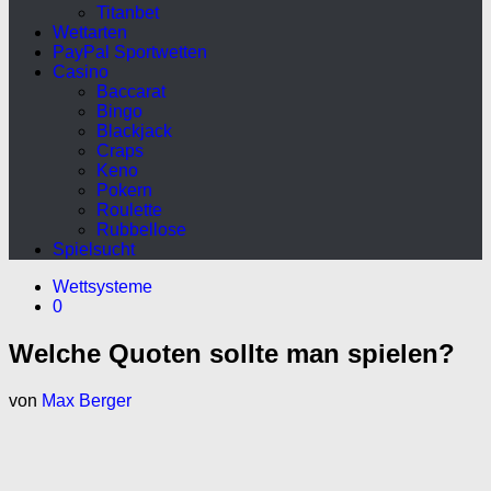
Titanbet
Wettarten
PayPal Sportwetten
Casino
Baccarat
Bingo
Blackjack
Craps
Keno
Pokern
Roulette
Rubbellose
Spielsucht
Wettsysteme
0
Welche Quoten sollte man spielen?
von
Max Berger