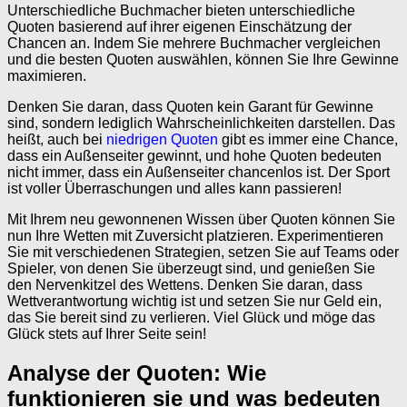
Unterschiedliche Buchmacher bieten unterschiedliche
Quoten basierend auf ihrer eigenen Einschätzung der
Chancen an. Indem Sie mehrere Buchmacher vergleichen
und die besten Quoten auswählen, können Sie Ihre Gewinne
maximieren.
Denken Sie daran, dass Quoten kein Garant für Gewinne
sind, sondern lediglich Wahrscheinlichkeiten darstellen. Das
heißt, auch bei
niedrigen Quoten
gibt es immer eine Chance,
dass ein Außenseiter gewinnt, und hohe Quoten bedeuten
nicht immer, dass ein Außenseiter chancenlos ist. Der Sport
ist voller Überraschungen und alles kann passieren!
Mit Ihrem neu gewonnenen Wissen über Quoten können Sie
nun Ihre Wetten mit Zuversicht platzieren. Experimentieren
Sie mit verschiedenen Strategien, setzen Sie auf Teams oder
Spieler, von denen Sie überzeugt sind, und genießen Sie
den Nervenkitzel des Wettens. Denken Sie daran, dass
Wettverantwortung wichtig ist und setzen Sie nur Geld ein,
das Sie bereit sind zu verlieren. Viel Glück und möge das
Glück stets auf Ihrer Seite sein!
Analyse der Quoten: Wie
funktionieren sie und was bedeuten