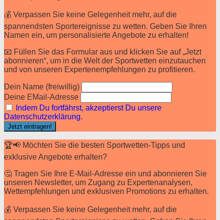
💰 Verpassen Sie keine Gelegenheit mehr, auf die
spannendsten Sportereignisse zu wetten. Geben Sie Ihren
Namen ein, um personalisierte Angebote zu erhalten!
📧 Füllen Sie das Formular aus und klicken Sie auf „Jetzt
abonnieren“, um in die Welt der Sportwetten einzutauchen
und von unseren Expertenempfehlungen zu profitieren.
Dein Name (freiwillig)
Deine EMail-Adresse
Indem Du fortfährst, akzeptierst Du unsere
Datenschutzerklärung.
🏆📢 Möchten Sie die besten Sportwetten-Tipps und
exklusive Angebote erhalten?
🤔 Tragen Sie Ihre E-Mail-Adresse ein und abonnieren Sie
unseren Newsletter, um Zugang zu Expertenanalysen,
Wettempfehlungen und exklusiven Promotions zu erhalten.
💰 Verpassen Sie keine Gelegenheit mehr, auf die