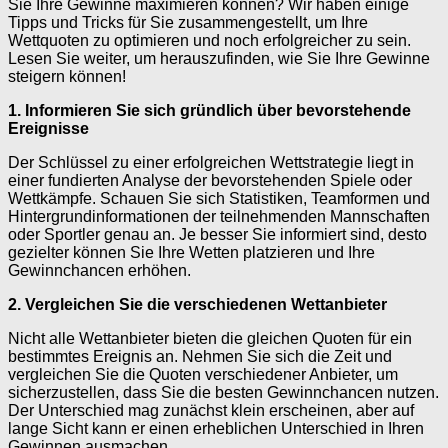
Sie Ihre Gewinne maximieren können? Wir haben einige
Tipps und Tricks für Sie zusammengestellt, um Ihre
Wettquoten zu optimieren und noch erfolgreicher zu sein.
Lesen Sie weiter, um herauszufinden, wie Sie Ihre Gewinne
steigern können!
1. Informieren Sie sich gründlich über bevorstehende
Ereignisse
Der Schlüssel zu einer erfolgreichen Wettstrategie liegt in
einer fundierten Analyse der bevorstehenden Spiele oder
Wettkämpfe. Schauen Sie sich Statistiken, Teamformen und
Hintergrundinformationen der teilnehmenden Mannschaften
oder Sportler genau an. Je besser Sie informiert sind, desto
gezielter können Sie Ihre Wetten platzieren und Ihre
Gewinnchancen erhöhen.
2. Vergleichen Sie die verschiedenen Wettanbieter
Nicht alle Wettanbieter bieten die gleichen Quoten für ein
bestimmtes Ereignis an. Nehmen Sie sich die Zeit und
vergleichen Sie die Quoten verschiedener Anbieter, um
sicherzustellen, dass Sie die besten Gewinnchancen nutzen.
Der Unterschied mag zunächst klein erscheinen, aber auf
lange Sicht kann er einen erheblichen Unterschied in Ihren
Gewinnen ausmachen.