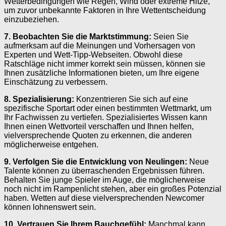
Wetterbedingungen wie Regen, Wind oder extreme Hitze,
um zuvor unbekannte Faktoren in Ihre Wettentscheidung
einzubeziehen.
7. Beobachten Sie die Marktstimmung:
Seien Sie
aufmerksam auf die Meinungen und Vorhersagen von
Experten und Wett-Tipp-Webseiten. Obwohl diese
Ratschläge nicht immer korrekt sein müssen, können sie
Ihnen zusätzliche Informationen bieten, um Ihre eigene
Einschätzung zu verbessern.
8. Spezialisierung:
Konzentrieren Sie sich auf eine
spezifische Sportart oder einen bestimmten Wettmarkt, um
Ihr Fachwissen zu vertiefen. Spezialisiertes Wissen kann
Ihnen einen Wettvorteil verschaffen und Ihnen helfen,
vielversprechende Quoten zu erkennen, die anderen
möglicherweise entgehen.
9. Verfolgen Sie die Entwicklung von Neulingen:
Neue
Talente können zu überraschenden Ergebnissen führen.
Behalten Sie junge Spieler im Auge, die möglicherweise
noch nicht im Rampenlicht stehen, aber ein großes Potenzial
haben. Wetten auf diese vielversprechenden Newcomer
können lohnenswert sein.
10. Vertrauen Sie Ihrem Bauchgefühl:
Manchmal kann