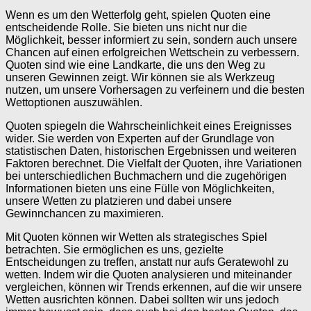
Wenn es um den Wetterfolg geht, spielen Quoten eine
entscheidende Rolle. Sie bieten uns nicht nur die
Möglichkeit, besser informiert zu sein, sondern auch unsere
Chancen auf einen erfolgreichen Wettschein zu verbessern.
Quoten sind wie eine Landkarte, die uns den Weg zu
unseren Gewinnen zeigt. Wir können sie als Werkzeug
nutzen, um unsere Vorhersagen zu verfeinern und die besten
Wettoptionen auszuwählen.
Quoten spiegeln die Wahrscheinlichkeit eines Ereignisses
wider. Sie werden von Experten auf der Grundlage von
statistischen Daten, historischen Ergebnissen und weiteren
Faktoren berechnet. Die Vielfalt der Quoten, ihre Variationen
bei unterschiedlichen Buchmachern und die zugehörigen
Informationen bieten uns eine Fülle von Möglichkeiten,
unsere Wetten zu platzieren und dabei unsere
Gewinnchancen zu maximieren.
Mit Quoten können wir Wetten als strategisches Spiel
betrachten. Sie ermöglichen es uns, gezielte
Entscheidungen zu treffen, anstatt nur aufs Geratewohl zu
wetten. Indem wir die Quoten analysieren und miteinander
vergleichen, können wir Trends erkennen, auf die wir unsere
Wetten ausrichten können. Dabei sollten wir uns jedoch