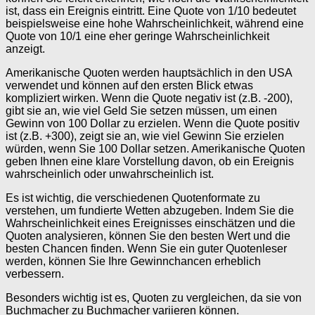
ist, dass ein Ereignis eintritt. Eine Quote von 1/10 bedeutet
beispielsweise eine hohe Wahrscheinlichkeit, während eine
Quote von 10/1 eine eher geringe Wahrscheinlichkeit
anzeigt.
Amerikanische Quoten werden hauptsächlich in den USA
verwendet und können auf den ersten Blick etwas
kompliziert wirken. Wenn die Quote negativ ist (z.B. -200),
gibt sie an, wie viel Geld Sie setzen müssen, um einen
Gewinn von 100 Dollar zu erzielen. Wenn die Quote positiv
ist (z.B. +300), zeigt sie an, wie viel Gewinn Sie erzielen
würden, wenn Sie 100 Dollar setzen. Amerikanische Quoten
geben Ihnen eine klare Vorstellung davon, ob ein Ereignis
wahrscheinlich oder unwahrscheinlich ist.
Es ist wichtig, die verschiedenen Quotenformate zu
verstehen, um fundierte Wetten abzugeben. Indem Sie die
Wahrscheinlichkeit eines Ereignisses einschätzen und die
Quoten analysieren, können Sie den besten Wert und die
besten Chancen finden. Wenn Sie ein guter Quotenleser
werden, können Sie Ihre Gewinnchancen erheblich
verbessern.
Besonders wichtig ist es, Quoten zu vergleichen, da sie von
Buchmacher zu Buchmacher variieren können.