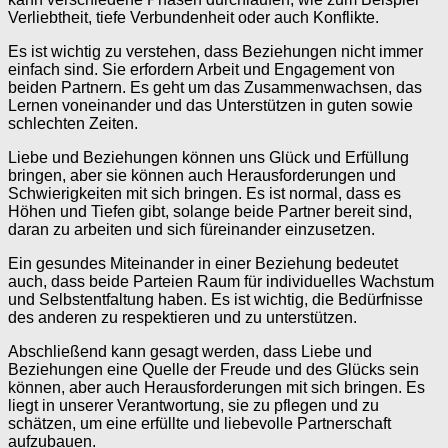
Verliebtheit, tiefe Verbundenheit oder auch Konflikte.
Es ist wichtig zu verstehen, dass Beziehungen nicht immer
einfach sind. Sie erfordern Arbeit und Engagement von
beiden Partnern. Es geht um das Zusammenwachsen, das
Lernen voneinander und das Unterstützen in guten sowie
schlechten Zeiten.
Liebe und Beziehungen können uns Glück und Erfüllung
bringen, aber sie können auch Herausforderungen und
Schwierigkeiten mit sich bringen. Es ist normal, dass es
Höhen und Tiefen gibt, solange beide Partner bereit sind,
daran zu arbeiten und sich füreinander einzusetzen.
Ein gesundes Miteinander in einer Beziehung bedeutet
auch, dass beide Parteien Raum für individuelles Wachstum
und Selbstentfaltung haben. Es ist wichtig, die Bedürfnisse
des anderen zu respektieren und zu unterstützen.
Abschließend kann gesagt werden, dass Liebe und
Beziehungen eine Quelle der Freude und des Glücks sein
können, aber auch Herausforderungen mit sich bringen. Es
liegt in unserer Verantwortung, sie zu pflegen und zu
schätzen, um eine erfüllte und liebevolle Partnerschaft
aufzubauen.