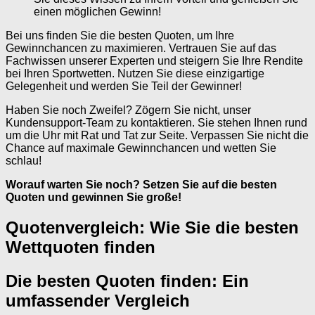
einen möglichen Gewinn!
Bei uns finden Sie die besten Quoten, um Ihre
Gewinnchancen zu maximieren. Vertrauen Sie auf das
Fachwissen unserer Experten und steigern Sie Ihre Rendite
bei Ihren Sportwetten. Nutzen Sie diese einzigartige
Gelegenheit und werden Sie Teil der Gewinner!
Haben Sie noch Zweifel? Zögern Sie nicht, unser
Kundensupport-Team zu kontaktieren. Sie stehen Ihnen rund
um die Uhr mit Rat und Tat zur Seite. Verpassen Sie nicht die
Chance auf maximale Gewinnchancen und wetten Sie
schlau!
Worauf warten Sie noch? Setzen Sie auf die besten
Quoten und gewinnen Sie große!
Quotenvergleich: Wie Sie die besten
Wettquoten finden
Die besten Quoten finden: Ein
umfassender Vergleich