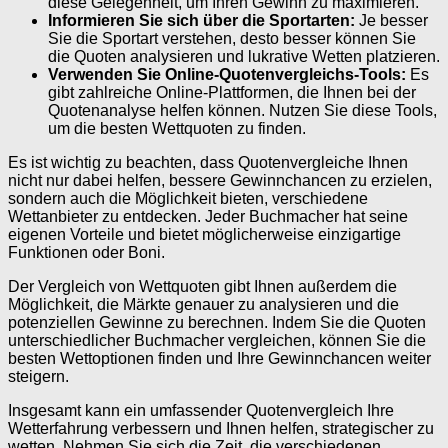
diese Gelegenheit, um Ihren Gewinn zu maximieren.
Informieren Sie sich über die Sportarten:
Je besser
Sie die Sportart verstehen, desto besser können Sie
die Quoten analysieren und lukrative Wetten platzieren.
Verwenden Sie Online-Quotenvergleichs-Tools:
Es
gibt zahlreiche Online-Plattformen, die Ihnen bei der
Quotenanalyse helfen können. Nutzen Sie diese Tools,
um die besten Wettquoten zu finden.
Es ist wichtig zu beachten, dass Quotenvergleiche Ihnen
nicht nur dabei helfen, bessere Gewinnchancen zu erzielen,
sondern auch die Möglichkeit bieten, verschiedene
Wettanbieter zu entdecken. Jeder Buchmacher hat seine
eigenen Vorteile und bietet möglicherweise einzigartige
Funktionen oder Boni.
Der Vergleich von Wettquoten gibt Ihnen außerdem die
Möglichkeit, die Märkte genauer zu analysieren und die
potenziellen Gewinne zu berechnen. Indem Sie die Quoten
unterschiedlicher Buchmacher vergleichen, können Sie die
besten Wettoptionen finden und Ihre Gewinnchancen weiter
steigern.
Insgesamt kann ein umfassender Quotenvergleich Ihre
Wetterfahrung verbessern und Ihnen helfen, strategischer zu
wetten. Nehmen Sie sich die Zeit, die verschiedenen