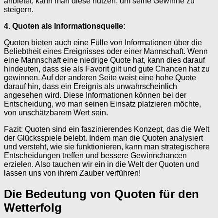
anbietet, kann man diese nutzen, um seine Gewinne zu
steigern.
4. Quoten als Informationsquelle:
Quoten bieten auch eine Fülle von Informationen über die
Beliebtheit eines Ereignisses oder einer Mannschaft. Wenn
eine Mannschaft eine niedrige Quote hat, kann dies darauf
hindeuten, dass sie als Favorit gilt und gute Chancen hat zu
gewinnen. Auf der anderen Seite weist eine hohe Quote
darauf hin, dass ein Ereignis als unwahrscheinlich
angesehen wird. Diese Informationen können bei der
Entscheidung, wo man seinen Einsatz platzieren möchte,
von unschätzbarem Wert sein.
Fazit: Quoten sind ein faszinierendes Konzept, das die Welt
der Glücksspiele belebt. Indem man die Quoten analysiert
und versteht, wie sie funktionieren, kann man strategischere
Entscheidungen treffen und bessere Gewinnchancen
erzielen. Also tauchen wir ein in die Welt der Quoten und
lassen uns von ihrem Zauber verführen!
Die Bedeutung von Quoten für den
Wetterfolg