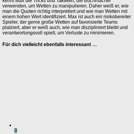
kennt Max die Tricks und Taktiken, die Buchmacher
verwenden, um Wetten zu manipulieren. Daher weiß er, wie
man die Quoten richtig interpretiert und wie man Wetten mit
einem hohen Wert identifiziert. Max ist auch ein risikobereiter
Spieler, der gerne große Wetten auf favorisierte Teams
platziert, aber er weiß auch, wie man diszipliniert bleibt und
verantwortungsvoll spielt, um Verluste zu minimieren.
Für dich vielleicht ebenfalls interessant …
0