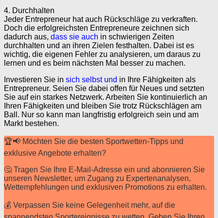
4. Durchhalten
Jeder Entrepreneur hat auch Rückschläge zu verkraften.
Doch die erfolgreichsten Entrepreneure zeichnen sich
dadurch aus,
dass sie auch
in schwierigen Zeiten
durchhalten und an ihren Zielen festhalten. Dabei ist es
wichtig, die eigenen Fehler zu analysieren, um daraus zu
lernen und es beim nächsten Mal besser zu machen.
Investieren Sie in
sich selbst und
in Ihre Fähigkeiten als
Entrepreneur. Seien Sie dabei offen für Neues und setzten
Sie auf ein starkes Netzwerk. Arbeiten Sie kontinuierlich an
Ihren Fähigkeiten und bleiben Sie trotz Rückschlägen am
Ball. Nur so kann man langfristig erfolgreich sein und am
Markt bestehen.
🏆📢 Möchten Sie die besten Sportwetten-Tipps und
exklusive Angebote erhalten?
🤔 Tragen Sie Ihre E-Mail-Adresse ein und abonnieren Sie
unseren Newsletter, um Zugang zu Expertenanalysen,
Wettempfehlungen und exklusiven Promotions zu erhalten.
💰 Verpassen Sie keine Gelegenheit mehr, auf die
spannendsten Sportereignisse zu wetten. Geben Sie Ihren