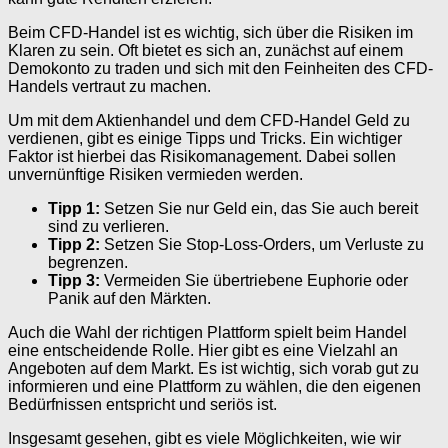
Beim CFD-Handel ist es wichtig, sich über die Risiken im
Klaren zu sein. Oft bietet es sich an, zunächst auf einem
Demokonto zu traden und sich mit den Feinheiten des CFD-
Handels vertraut zu machen.
Um mit dem Aktienhandel und dem CFD-Handel Geld zu
verdienen, gibt es einige Tipps und Tricks. Ein wichtiger
Faktor ist hierbei das Risikomanagement. Dabei sollen
unvernünftige Risiken vermieden werden.
Tipp 1:
Setzen Sie nur Geld ein, das Sie auch bereit
sind zu verlieren.
Tipp 2:
Setzen Sie Stop-Loss-Orders, um Verluste zu
begrenzen.
Tipp 3:
Vermeiden Sie übertriebene Euphorie oder
Panik auf den Märkten.
Auch die Wahl der richtigen Plattform spielt beim Handel
eine entscheidende Rolle. Hier gibt es eine Vielzahl an
Angeboten auf dem Markt. Es ist wichtig, sich vorab gut zu
informieren und eine Plattform zu wählen, die den eigenen
Bedürfnissen entspricht und seriös ist.
Insgesamt gesehen, gibt es viele Möglichkeiten, wie wir