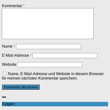
Kommentar
*
Name
*
E-Mail-Adresse
*
Website
Name, E-Mail-Adresse und Website in diesem Browser
für meinen nächsten Kommentar speichern.
Folgen: