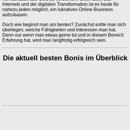
Internets und der digitalen Transformation ist es heute für
nahezu jeden möglich, ein lukratives Online-Business
aufzubauen.
Doch wie beginnt man am besten? Zunächst sollte man sich
überlegen, welche Fähigkeiten und Interessen man hat.
Denn nur wenn man etwas gerne tut und in diesem Bereich
Erfahrung hat, wird man langfristig erfolgreich sein.
Die aktuell besten Bonis im Überblick