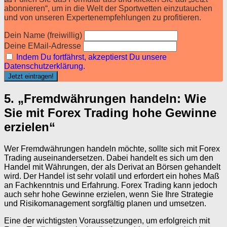
abonnieren“, um in die Welt der Sportwetten einzutauchen
und von unseren Expertenempfehlungen zu profitieren.
Dein Name (freiwillig)
Deine EMail-Adresse
Indem Du fortfährst, akzeptierst Du unsere
Datenschutzerklärung.
5. „Fremdwährungen handeln: Wie
Sie mit Forex Trading hohe Gewinne
erzielen“
Wer Fremdwährungen handeln möchte, sollte sich mit Forex
Trading auseinandersetzen. Dabei handelt es sich um den
Handel mit Währungen, der als Derivat an Börsen gehandelt
wird. Der Handel ist sehr volatil und erfordert ein hohes Maß
an Fachkenntnis und Erfahrung. Forex Trading kann jedoch
auch sehr hohe Gewinne erzielen, wenn Sie Ihre Strategie
und Risikomanagement sorgfältig planen und umsetzen.
Eine der wichtigsten Voraussetzungen, um erfolgreich mit