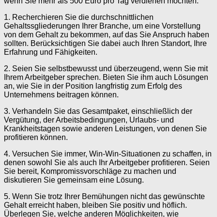
wenn Sie mehr als 500 Euro pro Tag verdienen möchten:
1. Recherchieren Sie die durchschnittlichen
Gehaltssgliederungen Ihrer Branche, um eine Vorstellung
von dem Gehalt zu bekommen, auf das Sie Anspruch haben
sollten. Berücksichtigen Sie dabei auch Ihren Standort, Ihre
Erfahrung und Fähigkeiten.
2. Seien Sie selbstbewusst und überzeugend, wenn Sie mit
Ihrem Arbeitgeber sprechen. Bieten Sie ihm auch Lösungen
an, wie Sie in der Position langfristig zum Erfolg des
Unternehmens beitragen können.
3. Verhandeln Sie das Gesamtpaket, einschließlich der
Vergütung, der Arbeitsbedingungen, Urlaubs- und
Krankheitstagen sowie anderen Leistungen, von denen Sie
profitieren können.
4. Versuchen Sie immer, Win-Win-Situationen zu schaffen, in
denen sowohl Sie als auch Ihr Arbeitgeber profitieren. Seien
Sie bereit, Kompromissvorschläge zu machen und
diskutieren Sie gemeinsam eine Lösung.
5. Wenn Sie trotz Ihrer Bemühungen nicht das gewünschte
Gehalt erreicht haben, bleiben Sie positiv und höflich.
Überlegen Sie, welche anderen Möglichkeiten, wie