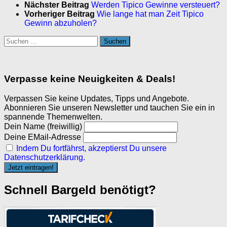
Nächster Beitrag
Werden Tipico Gewinne versteuert?
Vorheriger Beitrag
Wie lange hat man Zeit Tipico
Gewinn abzuholen?
Suchen
nach:
Verpasse keine Neuigkeiten & Deals!
Verpassen Sie keine Updates, Tipps und Angebote.
Abonnieren Sie unseren Newsletter und tauchen Sie ein in
spannende Themenwelten.
Dein Name (freiwillig)
Deine EMail-Adresse
Indem Du fortfährst, akzeptierst Du unsere
Datenschutzerklärung.
Schnell Bargeld benötigt?